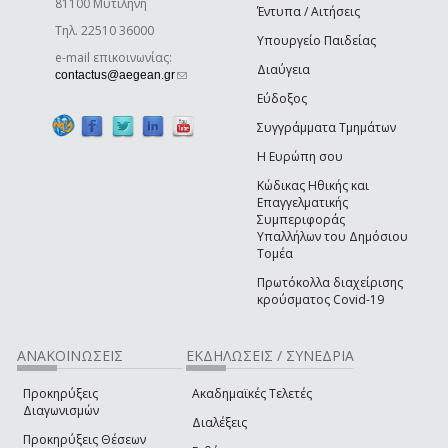
81100 Μυτιλήνη
Έντυπα / Αιτήσεις
Τηλ. 22510 36000
Υπουργείο Παιδείας
e-mail επικοινωνίας:
Διαύγεια
(link sends e-mail)
contactus@aegean.gr
Εύδοξος
Συγγράμματα Τμημάτων
Η Ευρώπη σου
Κώδικας Ηθικής και
Επαγγελματικής
Συμπεριφοράς
Υπαλλήλων του Δημόσιου
Τομέα
Πρωτόκολλα διαχείρισης
κρούσματος Covid-19
ΑΝΑΚΟΙΝΩΣΕΙΣ
ΕΚΔΗΛΩΣΕΙΣ / ΣΥΝΕΔΡΙΑ
Προκηρύξεις
Ακαδημαϊκές Τελετές
Διαγωνισμών
Διαλέξεις
Προκηρύξεις Θέσεων