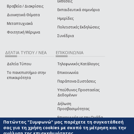
Εκθέσεις
Βραβεία / Διακρίσεις
Εκπαιδευτικά σεμινάρια
Διοικητικά Θέματα
Ημερίδες
Μεταπτυχιακά
Πολιτιστικές Εκδηλώσεις
Φοιτητική Μέριμνα
Συνέδρια
ΔΕΛΤΙΑ ΤΥΠΟΥ / ΝΕΑ
ΕΠΙΚΟΙΝΩΝΙΑ
Δελτία Τύπου
Τηλεφωνικός Κατάλογος
Το πανεπιστήμιο στην
Επικοινωνία
επικαιρότητα
Παράπονα-Συστάσεις
Υπεύθυνος Προστασίας
Δεδομένων
Δήλωση
Προσβασιμότητας
Επικοινωνία με την Ομάδα
Πατώντας "Συμφωνώ" μας παρέχετε τη συγκατάθεσή
Ανάπτυξης του site
(link sends e-mail)
σας για τη χρήση cookies με σκοπό τη μέτρηση και την
ανάλυση της επισκεψιμότητας.