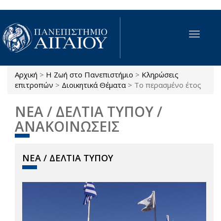
Παράκαμψη προς το κυρίως περιεχόμενο
Toggle
navigat
Αρχική
>
Η Ζωή στο Πανεπιστήμιο
>
Κληρώσεις
Είστε εδώ
επιτροπών
>
Διοικητικά Θέματα
>
Το περασμένο έτος
ΝΕΑ / ΔΕΛΤΙΑ ΤΥΠΟΥ /
ΑΝΑΚΟΙΝΩΣΕΙΣ
ΝΕΑ / ΔΕΛΤΙΑ ΤΥΠΟΥ