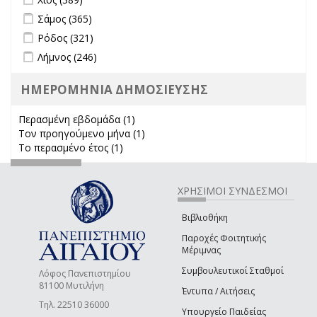
Apply Σάμος filter
Apply Σάμος filter
Σάμος (365)
Apply Ρόδος filter
Apply Ρόδος filter
Ρόδος (321)
Apply Λήμνος filter
Apply Λήμνος filter
Λήμνος (246)
ΗΜΕΡΟΜΗΝΙΑ ΔΗΜΟΣΙΕΥΣΗΣ
Περασμένη εβδομάδα (1)
Apply Περασμένη εβδομάδα filter
Τον προηγούμενο μήνα (1)
Apply Τον προηγούμενο μήνα
Το περασμένο έτος (1)
Apply Το περασμένο έτος filter
filter
ΧΡΗΣΙΜΟΙ ΣΥΝΔΕΣΜΟΙ
Βιβλιοθήκη
Παροχές Φοιτητικής
Μέριμνας
Συμβουλευτικοί Σταθμοί
Λόφος Πανεπιστημίου
81100 Μυτιλήνη
Έντυπα / Αιτήσεις
Τηλ. 22510 36000
Υπουργείο Παιδείας