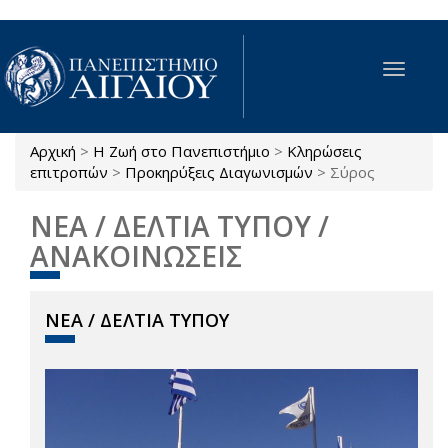
Παράκαμψη προς το κυρίως περιεχόμενο
Toggle
navigat
Αρχική
>
Η Ζωή στο Πανεπιστήμιο
>
Κληρώσεις
Είστε εδώ
επιτροπών
>
Προκηρύξεις Διαγωνισμών
>
Σύρος
ΝΕΑ / ΔΕΛΤΙΑ ΤΥΠΟΥ /
ΑΝΑΚΟΙΝΩΣΕΙΣ
ΝΕΑ / ΔΕΛΤΙΑ ΤΥΠΟΥ