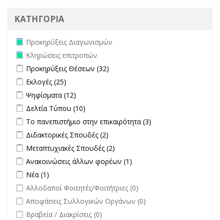
ΚΑΤΗΓΟΡΙΑ
Remove Προκηρύξεις Διαγωνισμών filter
Προκηρύξεις Διαγωνισμών
Remove Κληρώσεις επιτροπών filter
Κληρώσεις επιτροπών
Apply Προκηρύξεις Θέσεων filter
Apply Προκηρύξεις Θέσεων
Προκηρύξεις Θέσεων (32)
filter
Apply Εκλογές filter
Apply Εκλογές filter
Εκλογές (25)
Apply Ψηφίσματα filter
Apply Ψηφίσματα filter
Ψηφίσματα (12)
Apply Δελτία Τύπου filter
Apply Δελτία Τύπου filter
Δελτία Τύπου (10)
Apply Το πανεπιστήμιο στην επικαιρότητα filter
Apply Το
Το πανεπιστήμιο στην επικαιρότητα (3)
πανεπιστήμιο στην
Apply Διδακτορικές Σπουδές filter
Apply Διδακτορικές Σπουδές
Διδακτορικές Σπουδές (2)
επικαιρότητα filter
filter
Apply Μεταπτυχιακές Σπουδές filter
Apply Μεταπτυχιακές Σπουδές
Μεταπτυχιακές Σπουδές (2)
filter
Apply Ανακοινώσεις άλλων φορέων filter
Apply Ανακοινώσεις
Ανακοινώσεις άλλων φορέων (1)
άλλων φορέων filter
Apply Νέα filter
Apply Νέα filter
Νέα (1)
undefined
Αλλοδαποί Φοιτητές/Φοιτήτριες (0)
undefined
Αποφάσεις Συλλογικών Οργάνων (0)
undefined
Βραβεία / Διακρίσεις (0)