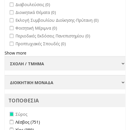
undefined
Διαβουλεύσεις (0)
undefined
Διοικητικά Θέματα (0)
undefined
Εκλογή Συμβουλίου Διοίκησης-Πρύτανη (0)
undefined
Φοιτητική Μέριμνα (0)
undefined
Περιοδικές Εκδόσεις Πανεπιστημίου (0)
undefined
Προπτυχιακές Σπουδές (0)
Show more
ΤΟΠΟΘΕΣΙΑ
Remove Σύρος filter
Σύρος
Apply Λέσβος filter
Apply Λέσβος filter
Λέσβος (751)
Apply Χίος filter
Apply Χίος filter
Χίος (389)