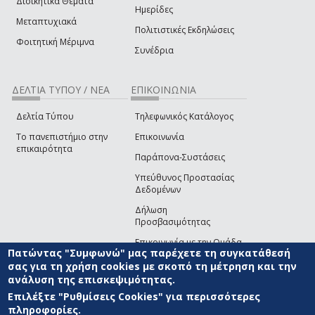
Διοικητικά Θέματα
Ημερίδες
Μεταπτυχιακά
Πολιτιστικές Εκδηλώσεις
Φοιτητική Μέριμνα
Συνέδρια
ΔΕΛΤΙΑ ΤΥΠΟΥ / ΝΕΑ
ΕΠΙΚΟΙΝΩΝΙΑ
Δελτία Τύπου
Τηλεφωνικός Κατάλογος
Το πανεπιστήμιο στην
Επικοινωνία
επικαιρότητα
Παράπονα-Συστάσεις
Υπεύθυνος Προστασίας
Δεδομένων
Δήλωση
Προσβασιμότητας
Επικοινωνία με την Ομάδα
Πατώντας "Συμφωνώ" μας παρέχετε τη συγκατάθεσή
Ανάπτυξης του site
(link sends e-mail)
σας για τη χρήση cookies με σκοπό τη μέτρηση και την
ανάλυση της επισκεψιμότητας.
© ΠΑΝΕΠΙΣΤΗΜΙΟ ΑΙΓΑΙΟΥ
ΟΡΟΙ ΧΡΗΣΗΣ
ΠΟΛΙΤΙΚΗ COOKIES
ΟΜΑΔΑ
ΑΝΑΠΤΥΞΗΣ
Επιλέξτε "Ρυθμίσεις Cookies" για περισσότερες
πληροφορίες.