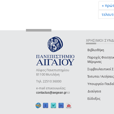
« πρώ
τελευτ
ΧΡΗΣΙΜΟΙ ΣΥΝ
Βιβλιοθήκη
Παροχές Φοιτητι
Μέριμνας
Συμβουλευτικοί 
Λόφος Πανεπιστημίου
81100 Μυτιλήνη
Έντυπα / Αιτήσεις
Τηλ. 22510 36000
Υπουργείο Παιδε
e-mail επικοινωνίας:
Διαύγεια
(link sends e-mail)
contactus@aegean.gr
Εύδοξος