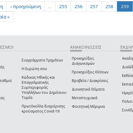
τη
‹ προηγούμενη
…
255
256
257
258
259
αία »
ΔΕΣΜΟΙ
ΑΝΑΚΟΙΝΩΣΕΙΣ
ΕΚΔΗΛ
Προκηρύξεις
Ακαδη
Συγγράμματα Τμημάτων
Διαγωνισμών
κής
Διαλέξ
Η Ευρώπη σου
Προκηρύξεις Θέσεων
Εκθέσ
Κώδικας Ηθικής και
Σταθμοί
Βραβεία / Διακρίσεις
Επαγγελματικής
Εκπαι
Συμπεριφοράς
Διοικητικά Θέματα
Υπαλλήλων του Δημόσιου
Ημερί
Τομέα
ίας
Μεταπτυχιακά
Πολιτι
Πρωτόκολλα διαχείρισης
Φοιτητική Μέριμνα
Συνέδ
κρούσματος Covid-19