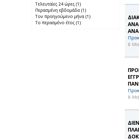
Τελευταίες 24 ώρες (1)
Apply Τελευταίες
Περασμένη εβδομάδα (1)
24 ώρες filter
Apply
Τον προηγούμενο μήνα (1)
Περασμένη
Apply Τον
ΔΙΑ
Το περασμένο έτος (1)
Apply Το
εβδομάδα filter
προηγούμενο
ΑΝΑ
περασμένο έτος
μήνα filter
ΑΝΑ
filter
Προκ
8 Μα
ΠΡΟ
ΕΓΓ
ΠΑΝ
Προκ
8 Μα
ΔΙΕ
ΠΛΑ
ΔΟΚ