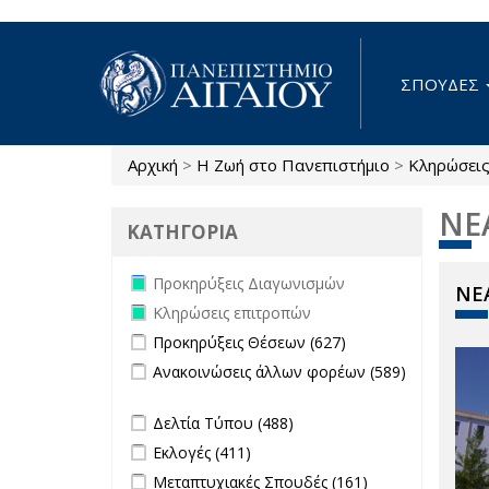
Παράκαμψη προς το κυρίως περιεχόμενο
ΣΠΟΥΔΕΣ
Αρχική
>
Η Ζωή στο Πανεπιστήμιο
>
Κληρώσει
Είστε εδώ
ΝΕ
ΚΑΤΗΓΟΡΙΑ
Remove Προκηρύξεις Διαγωνισμών
Προκηρύξεις Διαγωνισμών
ΝΕΑ
filter
Remove Κληρώσεις επιτροπών filter
Κληρώσεις επιτροπών
Apply Προκηρύξεις Θέσεων filter
Apply
Προκηρύξεις Θέσεων (627)
Προκηρύξεις
Apply Ανακοινώσεις άλλων φορέων
Ανακοινώσεις άλλων φορέων (589)
Θέσεων
filter
Apply Ανακοινώσεις άλλων φορέων filter
filter
Apply Δελτία Τύπου filter
Apply Δελτία
Δελτία Τύπου (488)
Τύπου filter
Apply Εκλογές filter
Apply Εκλογές filter
Εκλογές (411)
Apply Μεταπτυχιακές Σπουδές filter
Apply
Μεταπτυχιακές Σπουδές (161)