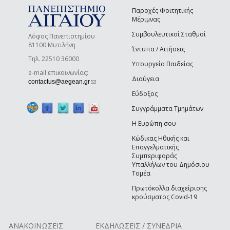
Παροχές Φοιτητικής
Μέριμνας
Συμβουλευτικοί Σταθμοί
Λόφος Πανεπιστημίου
81100 Μυτιλήνη
Έντυπα / Αιτήσεις
Τηλ. 22510 36000
Υπουργείο Παιδείας
e-mail επικοινωνίας:
Διαύγεια
(link sends e-mail)
contactus@aegean.gr
Εύδοξος
Συγγράμματα Τμημάτων
Η Ευρώπη σου
Κώδικας Ηθικής και
Επαγγελματικής
Συμπεριφοράς
Υπαλλήλων του Δημόσιου
Τομέα
Πρωτόκολλα διαχείρισης
κρούσματος Covid-19
ΑΝΑΚΟΙΝΩΣΕΙΣ
ΕΚΔΗΛΩΣΕΙΣ / ΣΥΝΕΔΡΙΑ