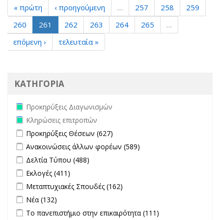
« πρώτη
‹ προηγούμενη
…
257
258
259
260
261
262
263
264
265
…
επόμενη ›
τελευταία »
ΚΑΤΗΓΟΡΙΑ
Remove Προκηρύξεις Διαγωνισμών filter
Προκηρύξεις Διαγωνισμών
Remove Κληρώσεις επιτροπών filter
Κληρώσεις επιτροπών
Apply Προκηρύξεις Θέσεων filter
Apply Προκηρύξεις Θέσεων
Προκηρύξεις Θέσεων (627)
filter
Apply Ανακοινώσεις άλλων φορέων filter
Apply Ανακοινώσεις
Ανακοινώσεις άλλων φορέων (589)
άλλων φορέων filter
Apply Δελτία Τύπου filter
Apply Δελτία Τύπου filter
Δελτία Τύπου (488)
Apply Εκλογές filter
Apply Εκλογές filter
Εκλογές (411)
Apply Μεταπτυχιακές Σπουδές filter
Apply Μεταπτυχιακές
Μεταπτυχιακές Σπουδές (162)
Σπουδές filter
Apply Νέα filter
Apply Νέα filter
Νέα (132)
Apply Το πανεπιστήμιο στην επικαιρότητα filter
Apply Το
Το πανεπιστήμιο στην επικαιρότητα (111)