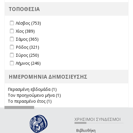
ΤΟΠΟΘΕΣΙΑ
Apply Λέσβος filter
Apply Λέσβος filter
Λέσβος (753)
Apply Χίος filter
Apply Χίος filter
Χίος (389)
Apply Σάμος filter
Apply Σάμος filter
Σάμος (365)
Apply Ρόδος filter
Apply Ρόδος filter
Ρόδος (321)
Apply Σύρος filter
Apply Σύρος filter
Σύρος (250)
Apply Λήμνος filter
Apply Λήμνος filter
Λήμνος (246)
ΗΜΕΡΟΜΗΝΙΑ ΔΗΜΟΣΙΕΥΣΗΣ
Περασμένη εβδομάδα (1)
Apply Περασμένη εβδομάδα filter
Τον προηγούμενο μήνα (1)
Apply Τον προηγούμενο μήνα
Το περασμένο έτος (1)
Apply Το περασμένο έτος filter
filter
ΧΡΗΣΙΜΟΙ ΣΥΝΔΕΣΜΟΙ
Βιβλιοθήκη