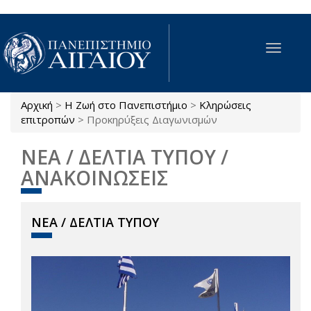
Παράκαμψη προς το κυρίως περιεχόμενο
Toggle
navigat
Αρχική
>
Η Ζωή στο Πανεπιστήμιο
>
Κληρώσεις
Είστε εδώ
επιτροπών
>
Προκηρύξεις Διαγωνισμών
ΝΕΑ / ΔΕΛΤΙΑ ΤΥΠΟΥ /
ΑΝΑΚΟΙΝΩΣΕΙΣ
ΝΕΑ / ΔΕΛΤΙΑ ΤΥΠΟΥ