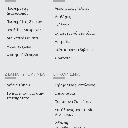
Προκηρύξεις
Ακαδημαϊκές Τελετές
Διαγωνισμών
Διαλέξεις
Προκηρύξεις Θέσεων
Εκθέσεις
Βραβεία / Διακρίσεις
Εκπαιδευτικά σεμινάρια
Διοικητικά Θέματα
Ημερίδες
Μεταπτυχιακά
Πολιτιστικές Εκδηλώσεις
Φοιτητική Μέριμνα
Συνέδρια
ΔΕΛΤΙΑ ΤΥΠΟΥ / ΝΕΑ
ΕΠΙΚΟΙΝΩΝΙΑ
Δελτία Τύπου
Τηλεφωνικός Κατάλογος
Το πανεπιστήμιο στην
Επικοινωνία
επικαιρότητα
Παράπονα-Συστάσεις
Υπεύθυνος Προστασίας
Δεδομένων
Δήλωση
Προσβασιμότητας