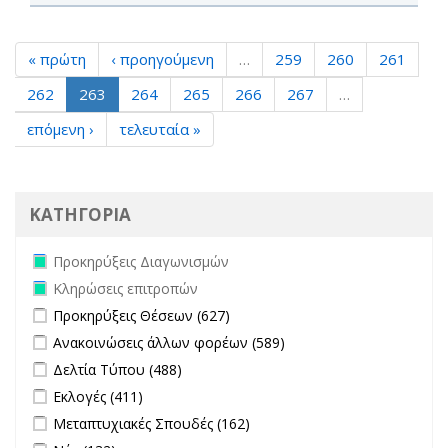
« πρώτη
‹ προηγούμενη
…
259
260
261
262
263
264
265
266
267
…
επόμενη ›
τελευταία »
ΚΑΤΗΓΟΡΙΑ
Remove Προκηρύξεις Διαγωνισμών filter
Προκηρύξεις Διαγωνισμών
Remove Κληρώσεις επιτροπών filter
Κληρώσεις επιτροπών
Apply Προκηρύξεις Θέσεων filter
Apply Προκηρύξεις Θέσεων
Προκηρύξεις Θέσεων (627)
filter
Apply Ανακοινώσεις άλλων φορέων filter
Apply Ανακοινώσεις
Ανακοινώσεις άλλων φορέων (589)
άλλων φορέων filter
Apply Δελτία Τύπου filter
Apply Δελτία Τύπου filter
Δελτία Τύπου (488)
Apply Εκλογές filter
Apply Εκλογές filter
Εκλογές (411)
Apply Μεταπτυχιακές Σπουδές filter
Apply Μεταπτυχιακές
Μεταπτυχιακές Σπουδές (162)
Σπουδές filter
Apply Νέα filter
Apply Νέα filter