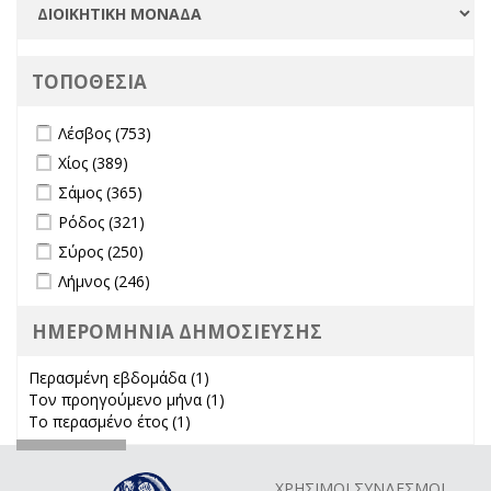
ΤΟΠΟΘΕΣΙΑ
Apply Λέσβος filter
Apply Λέσβος filter
Λέσβος (753)
Apply Χίος filter
Apply Χίος filter
Χίος (389)
Apply Σάμος filter
Apply Σάμος filter
Σάμος (365)
Apply Ρόδος filter
Apply Ρόδος filter
Ρόδος (321)
Apply Σύρος filter
Apply Σύρος filter
Σύρος (250)
Apply Λήμνος filter
Apply Λήμνος filter
Λήμνος (246)
ΗΜΕΡΟΜΗΝΙΑ ΔΗΜΟΣΙΕΥΣΗΣ
Περασμένη εβδομάδα (1)
Apply Περασμένη εβδομάδα filter
Τον προηγούμενο μήνα (1)
Apply Τον προηγούμενο μήνα
Το περασμένο έτος (1)
Apply Το περασμένο έτος filter
filter
ΧΡΗΣΙΜΟΙ ΣΥΝΔΕΣΜΟΙ