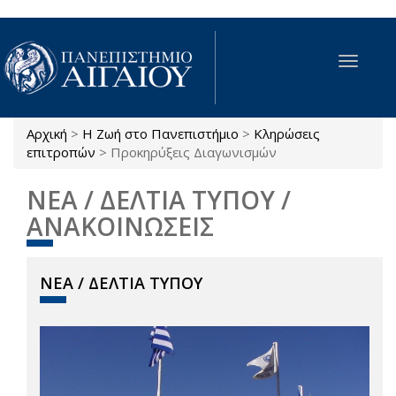
Παράκαμψη προς το κυρίως περιεχόμενο
Toggle
navigat
Αρχική
>
Η Ζωή στο Πανεπιστήμιο
>
Κληρώσεις
Είστε εδώ
επιτροπών
>
Προκηρύξεις Διαγωνισμών
ΝΕΑ / ΔΕΛΤΙΑ ΤΥΠΟΥ /
ΑΝΑΚΟΙΝΩΣΕΙΣ
ΝΕΑ / ΔΕΛΤΙΑ ΤΥΠΟΥ