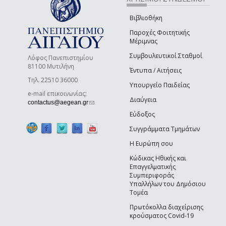
Βιβλιοθήκη
Παροχές Φοιτητικής
Μέριμνας
Συμβουλευτικοί Σταθμοί
Λόφος Πανεπιστημίου
81100 Μυτιλήνη
Έντυπα / Αιτήσεις
Τηλ. 22510 36000
Υπουργείο Παιδείας
e-mail επικοινωνίας:
Διαύγεια
(link sends e-mail)
contactus@aegean.gr
Εύδοξος
Συγγράμματα Τμημάτων
Η Ευρώπη σου
Κώδικας Ηθικής και
Επαγγελματικής
Συμπεριφοράς
Υπαλλήλων του Δημόσιου
Τομέα
Πρωτόκολλα διαχείρισης
κρούσματος Covid-19