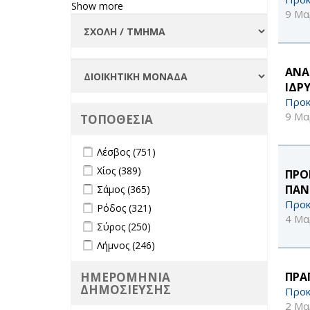
Φοιτήτριες
Show more
9 Μα
filter
ΑΝΑ
ΙΔΡ
Προκ
9 Μα
ΤΟΠΟΘΕΣΙΑ
Apply Λέσβος filter
Apply Λέσβος filter
Λέσβος (751)
Apply Χίος filter
Apply Χίος filter
Χίος (389)
ΠΡΟ
Apply Σάμος filter
Apply Σάμος filter
ΠΑΝ
Σάμος (365)
Προκ
Apply Ρόδος filter
Apply Ρόδος filter
Ρόδος (321)
4 Μα
Apply Σύρος filter
Apply Σύρος filter
Σύρος (250)
Apply Λήμνος filter
Apply Λήμνος filter
Λήμνος (246)
ΠΡΑ
ΗΜΕΡΟΜΗΝΙΑ
ΔΗΜΟΣΙΕΥΣΗΣ
Προκ
2 Μα