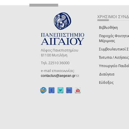
ΧΡΗΣΙΜΟΙ ΣΥΝ
Βιβλιοθήκη
Παροχές Φοιτητι
Μέριμνας
Συμβουλευτικοί 
Λόφος Πανεπιστημίου
81100 Μυτιλήνη
Έντυπα / Αιτήσεις
Τηλ. 22510 36000
Υπουργείο Παιδε
e-mail επικοινωνίας:
Διαύγεια
(link sends e-mail)
contactus@aegean.gr
Εύδοξος