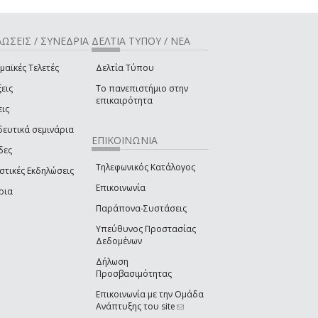
ΩΣΕΙΣ / ΣΥΝΕΔΡΙΑ
ΔΕΛΤΙΑ ΤΥΠΟΥ / ΝΕΑ
μαϊκές Τελετές
Δελτία Τύπου
εις
Το πανεπιστήμιο στην
επικαιρότητα
εις
δευτικά σεμινάρια
ΕΠΙΚΟΙΝΩΝΙΑ
δες
Τηλεφωνικός Κατάλογος
στικές Εκδηλώσεις
Επικοινωνία
ρια
Παράπονα-Συστάσεις
Υπεύθυνος Προστασίας
Δεδομένων
Δήλωση
Προσβασιμότητας
Επικοινωνία με την Ομάδα
Ανάπτυξης του site
(link sends e-mail)