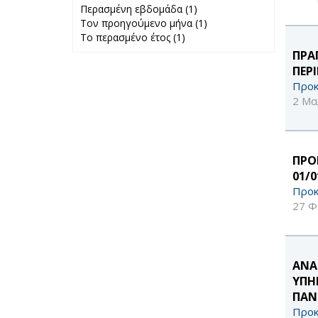
Περασμένη εβδομάδα (1)
Apply
Τον προηγούμενο μήνα (1)
Περασμένη
Apply Τον
Το περασμένο έτος (1)
Apply Το
εβδομάδα filter
προηγούμενο
περασμένο έτος
μήνα filter
ΠΡΑ
filter
ΠΕΡ
Προκ
2 Μα
ΠΡΟ
01/
Προκ
27 Φ
ΑΝΑ
ΥΠΗΡ
ΠΑΝ
Προκ