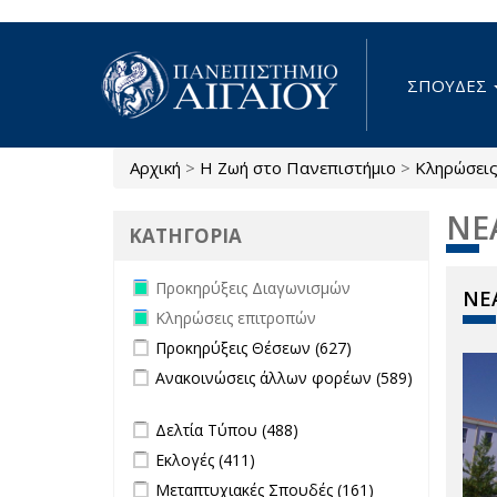
Παράκαμψη προς το κυρίως περιεχόμενο
ΣΠΟΥΔΕΣ
Αρχική
>
Η Ζωή στο Πανεπιστήμιο
>
Κληρώσει
Είστε εδώ
ΝΕ
ΚΑΤΗΓΟΡΙΑ
Remove Προκηρύξεις Διαγωνισμών
Προκηρύξεις Διαγωνισμών
ΝΕΑ
filter
Remove Κληρώσεις επιτροπών filter
Κληρώσεις επιτροπών
Apply Προκηρύξεις Θέσεων filter
Apply
Προκηρύξεις Θέσεων (627)
Προκηρύξεις
Apply Ανακοινώσεις άλλων φορέων
Ανακοινώσεις άλλων φορέων (589)
Θέσεων
filter
Apply Ανακοινώσεις άλλων φορέων filter
filter
Apply Δελτία Τύπου filter
Apply Δελτία
Δελτία Τύπου (488)
Τύπου filter
Apply Εκλογές filter
Apply Εκλογές filter
Εκλογές (411)
Apply Μεταπτυχιακές Σπουδές filter
Apply
Μεταπτυχιακές Σπουδές (161)