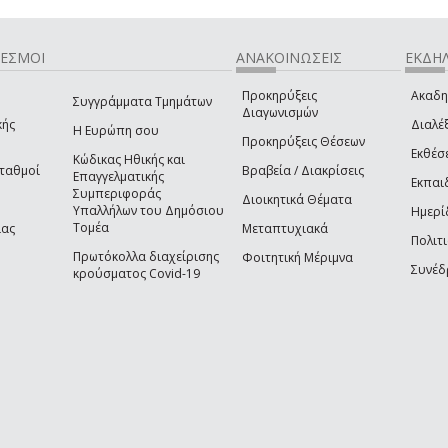
ΔΕΣΜΟΙ
ΑΝΑΚΟΙΝΩΣΕΙΣ
ΕΚΔΗΛ
Προκηρύξεις
Ακαδη
Συγγράμματα Τμημάτων
Διαγωνισμών
κής
Διαλέξ
Η Ευρώπη σου
Προκηρύξεις Θέσεων
Εκθέσ
Κώδικας Ηθικής και
Σταθμοί
Βραβεία / Διακρίσεις
Επαγγελματικής
Εκπαι
Συμπεριφοράς
Διοικητικά Θέματα
Υπαλλήλων του Δημόσιου
Ημερί
Τομέα
ίας
Μεταπτυχιακά
Πολιτι
Πρωτόκολλα διαχείρισης
Φοιτητική Μέριμνα
Συνέδ
κρούσματος Covid-19