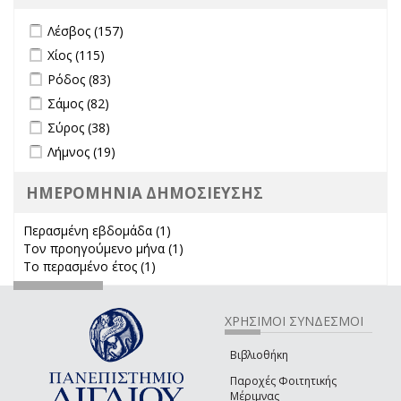
Apply Λέσβος filter
Apply Λέσβος filter
Λέσβος (157)
Apply Χίος filter
Apply Χίος filter
Χίος (115)
Apply Ρόδος filter
Apply Ρόδος filter
Ρόδος (83)
Apply Σάμος filter
Apply Σάμος filter
Σάμος (82)
Apply Σύρος filter
Apply Σύρος filter
Σύρος (38)
Apply Λήμνος filter
Apply Λήμνος filter
Λήμνος (19)
ΗΜΕΡΟΜΗΝΙΑ ΔΗΜΟΣΙΕΥΣΗΣ
Περασμένη εβδομάδα (1)
Apply Περασμένη εβδομάδα filter
Τον προηγούμενο μήνα (1)
Apply Τον προηγούμενο μήνα
Το περασμένο έτος (1)
Apply Το περασμένο έτος filter
filter
ΧΡΗΣΙΜΟΙ ΣΥΝΔΕΣΜΟΙ
Βιβλιοθήκη
Παροχές Φοιτητικής
Μέριμνας