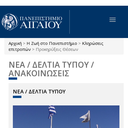
Παράκαμψη προς το κυρίως περιεχόμενο
Toggle
navigat
Αρχική
>
Η Ζωή στο Πανεπιστήμιο
>
Κληρώσεις
Είστε εδώ
επιτροπών
>
Προκηρύξεις Θέσεων
ΝΕΑ / ΔΕΛΤΙΑ ΤΥΠΟΥ /
ΑΝΑΚΟΙΝΩΣΕΙΣ
ΝΕΑ / ΔΕΛΤΙΑ ΤΥΠΟΥ