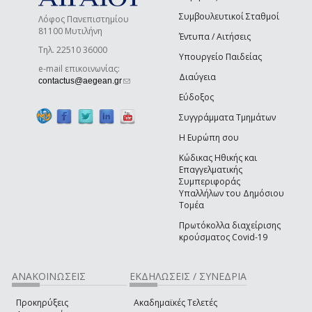
Συμβουλευτικοί Σταθμοί
Λόφος Πανεπιστημίου
81100 Μυτιλήνη
Έντυπα / Αιτήσεις
Τηλ. 22510 36000
Υπουργείο Παιδείας
e-mail επικοινωνίας:
Διαύγεια
(link sends e-mail)
contactus@aegean.gr
Εύδοξος
Συγγράμματα Τμημάτων
Η Ευρώπη σου
Κώδικας Ηθικής και
Επαγγελματικής
Συμπεριφοράς
Υπαλλήλων του Δημόσιου
Τομέα
Πρωτόκολλα διαχείρισης
κρούσματος Covid-19
ΑΝΑΚΟΙΝΩΣΕΙΣ
ΕΚΔΗΛΩΣΕΙΣ / ΣΥΝΕΔΡΙΑ
Προκηρύξεις
Ακαδημαϊκές Τελετές