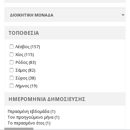
ΤΟΠΟΘΕΣΙΑ
Apply Λέσβος filter
Apply Λέσβος filter
Λέσβος (157)
Apply Χίος filter
Apply Χίος filter
Χίος (115)
Apply Ρόδος filter
Apply Ρόδος filter
Ρόδος (83)
Apply Σάμος filter
Apply Σάμος filter
Σάμος (82)
Apply Σύρος filter
Apply Σύρος filter
Σύρος (38)
Apply Λήμνος filter
Apply Λήμνος filter
Λήμνος (19)
ΗΜΕΡΟΜΗΝΙΑ ΔΗΜΟΣΙΕΥΣΗΣ
Περασμένη εβδομάδα (1)
Apply Περασμένη εβδομάδα filter
Τον προηγούμενο μήνα (1)
Apply Τον προηγούμενο μήνα
Το περασμένο έτος (1)
Apply Το περασμένο έτος filter
filter