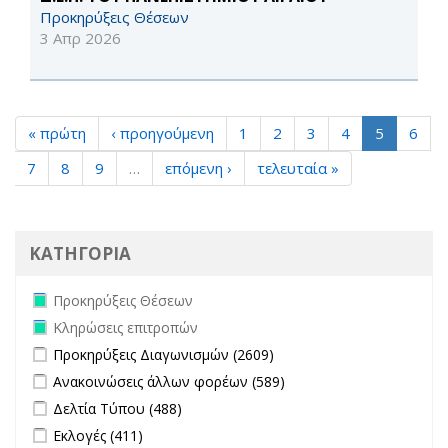
Προκηρύξεις Θέσεων
3 Απρ 2026
« πρώτη
‹ προηγούμενη
1
2
3
4
5
6
7
8
9
…
επόμενη ›
τελευταία »
ΚΑΤΗΓΟΡΙΑ
Remove Προκηρύξεις Θέσεων filter
Προκηρύξεις Θέσεων
Remove Κληρώσεις επιτροπών filter
Κληρώσεις επιτροπών
Apply Προκηρύξεις Διαγωνισμών filter
Apply Προκηρύξεις
Προκηρύξεις Διαγωνισμών (2609)
Διαγωνισμών filter
Apply Ανακοινώσεις άλλων φορέων filter
Apply Ανακοινώσεις
Ανακοινώσεις άλλων φορέων (589)
άλλων φορέων filter
Apply Δελτία Τύπου filter
Apply Δελτία Τύπου filter
Δελτία Τύπου (488)
Apply Εκλογές filter
Apply Εκλογές filter
Εκλογές (411)