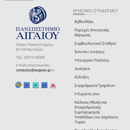
ΧΡΗΣΙΜΟΙ ΣΥΝΔΕΣΜΟΙ
Βιβλιοθήκη
Παροχές Φοιτητικής
Μέριμνας
Συμβουλευτικοί Σταθμοί
Λόφος Πανεπιστημίου
81100 Μυτιλήνη
Έντυπα / Αιτήσεις
Τηλ. 22510 36000
Υπουργείο Παιδείας
e-mail επικοινωνίας:
Διαύγεια
(link sends e-mail)
contactus@aegean.gr
Εύδοξος
Συγγράμματα Τμημάτων
Η Ευρώπη σου
Κώδικας Ηθικής και
Επαγγελματικής
Συμπεριφοράς
Υπαλλήλων του Δημόσιου
Τομέα