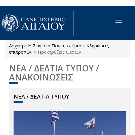
Παράκαμψη προς το κυρίως περιεχόμενο
Toggle
navigat
Αρχική
>
Η Ζωή στο Πανεπιστήμιο
>
Κληρώσεις
Είστε εδώ
επιτροπών
>
Προκηρύξεις Θέσεων
ΝΕΑ / ΔΕΛΤΙΑ ΤΥΠΟΥ /
ΑΝΑΚΟΙΝΩΣΕΙΣ
ΝΕΑ / ΔΕΛΤΙΑ ΤΥΠΟΥ