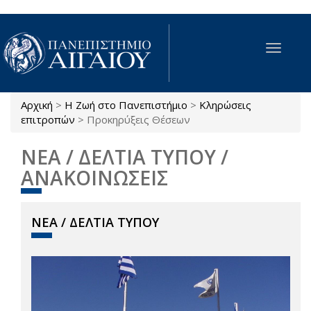
Παράκαμψη προς το κυρίως περιεχόμενο
Toggle
navigat
Αρχική
>
Η Ζωή στο Πανεπιστήμιο
>
Κληρώσεις
Είστε εδώ
επιτροπών
>
Προκηρύξεις Θέσεων
ΝΕΑ / ΔΕΛΤΙΑ ΤΥΠΟΥ /
ΑΝΑΚΟΙΝΩΣΕΙΣ
ΝΕΑ / ΔΕΛΤΙΑ ΤΥΠΟΥ