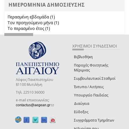
ΗΜΕΡΟΜΗΝΙΑ ΔΗΜΟΣΙΕΥΣΗΣ
Περασμένη εβδομάδα (1)
Apply Περασμένη εβδομάδα filter
Τον προηγούμενο μήνα (1)
Apply Τον προηγούμενο μήνα
Το περασμένο έτος (1)
Apply Το περασμένο έτος filter
filter
ΧΡΗΣΙΜΟΙ ΣΥΝΔΕΣΜΟΙ
Βιβλιοθήκη
Παροχές Φοιτητικής
Μέριμνας
Συμβουλευτικοί Σταθμοί
Λόφος Πανεπιστημίου
81100 Μυτιλήνη
Έντυπα / Αιτήσεις
Τηλ. 22510 36000
Υπουργείο Παιδείας
e-mail επικοινωνίας:
Διαύγεια
(link sends e-mail)
contactus@aegean.gr
Εύδοξος
Συγγράμματα Τμημάτων
Η Ευρώπη σου