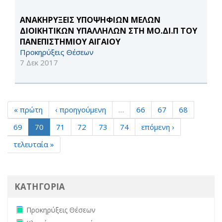
ΑΝΑΚΗΡΥΞΕΙΣ ΥΠΟΨΗΦΙΩΝ ΜΕΛΩΝ
ΔΙΟΙΚΗΤΙΚΩΝ ΥΠΑΛΛΗΛΩΝ ΣΤΗ ΜΟ.ΔΙ.Π ΤΟΥ
ΠΑΝΕΠΙΣΤΗΜΙΟΥ ΑΙΓΑΙΟΥ
Προκηρύξεις Θέσεων
7 Δεκ 2017
« πρώτη
‹ προηγούμενη
…
66
67
68
69
70
71
72
73
74
επόμενη ›
τελευταία »
ΚΑΤΗΓΟΡΙΑ
Remove Προκηρύξεις Θέσεων filter
Προκηρύξεις Θέσεων
Remove Κληρώσεις επιτροπών filter