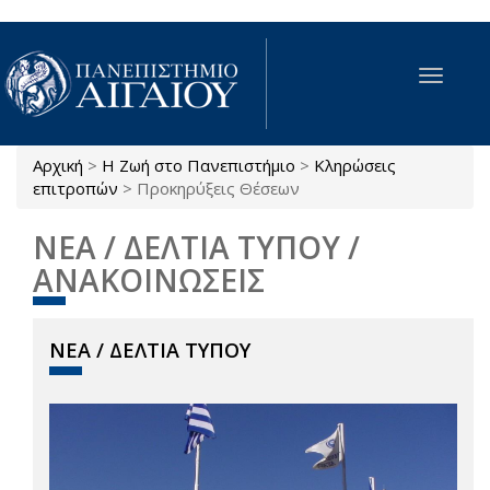
Παράκαμψη προς το κυρίως περιεχόμενο
Toggle
navigat
Αρχική
>
Η Ζωή στο Πανεπιστήμιο
>
Κληρώσεις
Είστε εδώ
επιτροπών
>
Προκηρύξεις Θέσεων
ΝΕΑ / ΔΕΛΤΙΑ ΤΥΠΟΥ /
ΑΝΑΚΟΙΝΩΣΕΙΣ
ΝΕΑ / ΔΕΛΤΙΑ ΤΥΠΟΥ