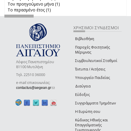
Τον προηγούμενο μήνα (1)
Apply Τον προηγούμενο μήνα
Το περασμένο έτος (1)
Apply Το περασμένο έτος filter
filter
ΧΡΗΣΙΜΟΙ ΣΥΝΔΕΣΜΟΙ
Βιβλιοθήκη
Παροχές Φοιτητικής
Μέριμνας
Συμβουλευτικοί Σταθμοί
Λόφος Πανεπιστημίου
81100 Μυτιλήνη
Έντυπα / Αιτήσεις
Τηλ. 22510 36000
Υπουργείο Παιδείας
e-mail επικοινωνίας:
Διαύγεια
(link sends e-mail)
contactus@aegean.gr
Εύδοξος
Συγγράμματα Τμημάτων
Η Ευρώπη σου
Κώδικας Ηθικής και
Επαγγελματικής
Συμπεριφοράς