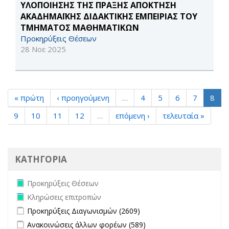
ΥΛΟΠΟΙΗΣΗΣ ΤΗΣ ΠΡΑΞΗΣ ΑΠΟΚΤΗΣΗ
ΑΚΑΔΗΜΑΪΚΗΣ ΔΙΔΑΚΤΙΚΗΣ ΕΜΠΕΙΡΙΑΣ ΤΟΥ
ΤΜΗΜΑΤΟΣ ΜΑΘΗΜΑΤΙΚΩΝ
Προκηρύξεις Θέσεων
28 Νοε 2025
« πρώτη
‹ προηγούμενη
…
4
5
6
7
8
9
10
11
12
…
επόμενη ›
τελευταία »
ΚΑΤΗΓΟΡΙΑ
Remove Προκηρύξεις Θέσεων filter
Προκηρύξεις Θέσεων
Remove Κληρώσεις επιτροπών filter
Κληρώσεις επιτροπών
Apply Προκηρύξεις Διαγωνισμών filter
Apply Προκηρύξεις
Προκηρύξεις Διαγωνισμών (2609)
Διαγωνισμών filter
Apply Ανακοινώσεις άλλων φορέων filter
Apply Ανακοινώσεις
Ανακοινώσεις άλλων φορέων (589)