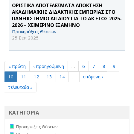
ΟΡΙΣΤΙΚΑ ΑΠΟΤΕΛΕΣΜΑΤΑ ΑΠΟΚΤΗΣΗ
ΑΚΑΔΗΜΑΪΚΗΣ ΔΙΔΑΚΤΙΚΗΣ ΕΜΠΕΙΡΙΑΣ ΣΤΟ
ΠΑΝΕΠΙΣΤΗΜΙΟ ΑΙΓΑΙΟΥ ΓΙΑ ΤΟ ΑΚ ΕΤΟΣ 2025-
2026 – ΧΕΙΜΕΡΙΝΟ ΕΞΑΜΗΝΟ
Προκηρύξεις Θέσεων
25 Σεπ 2025
« πρώτη
‹ προηγούμενη
…
6
7
8
9
10
11
12
13
14
…
επόμενη ›
τελευταία »
ΚΑΤΗΓΟΡΙΑ
Remove Προκηρύξεις Θέσεων filter
Προκηρύξεις Θέσεων
Remove Κληρώσεις επιτροπών filter