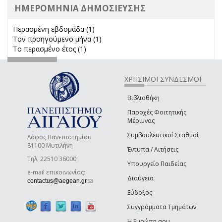
ΗΜΕΡΟΜΗΝΙΑ ΔΗΜΟΣΙΕΥΣΗΣ
Περασμένη εβδομάδα (1)
Apply Περασμένη εβδομάδα filter
Τον προηγούμενο μήνα (1)
Apply Τον προηγούμενο μήνα
Το περασμένο έτος (1)
Apply Το περασμένο έτος filter
filter
ΧΡΗΣΙΜΟΙ ΣΥΝΔΕΣΜΟΙ
Βιβλιοθήκη
Παροχές Φοιτητικής
Μέριμνας
Συμβουλευτικοί Σταθμοί
Λόφος Πανεπιστημίου
81100 Μυτιλήνη
Έντυπα / Αιτήσεις
Τηλ. 22510 36000
Υπουργείο Παιδείας
e-mail επικοινωνίας:
Διαύγεια
(link sends e-mail)
contactus@aegean.gr
Εύδοξος
Συγγράμματα Τμημάτων
Η Ευρώπη σου