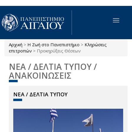
Παράκαμψη προς το κυρίως περιεχόμενο
Toggle
navigat
Αρχική
>
Η Ζωή στο Πανεπιστήμιο
>
Κληρώσεις
Είστε εδώ
επιτροπών
>
Προκηρύξεις Θέσεων
ΝΕΑ / ΔΕΛΤΙΑ ΤΥΠΟΥ /
ΑΝΑΚΟΙΝΩΣΕΙΣ
ΝΕΑ / ΔΕΛΤΙΑ ΤΥΠΟΥ