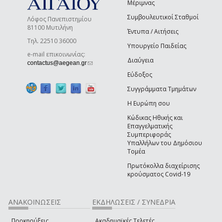
Μέριμνας
Συμβουλευτικοί Σταθμοί
Λόφος Πανεπιστημίου
81100 Μυτιλήνη
Έντυπα / Αιτήσεις
Τηλ. 22510 36000
Υπουργείο Παιδείας
e-mail επικοινωνίας:
Διαύγεια
(link sends e-mail)
contactus@aegean.gr
Εύδοξος
Συγγράμματα Τμημάτων
Η Ευρώπη σου
Κώδικας Ηθικής και
Επαγγελματικής
Συμπεριφοράς
Υπαλλήλων του Δημόσιου
Τομέα
Πρωτόκολλα διαχείρισης
κρούσματος Covid-19
ΑΝΑΚΟΙΝΩΣΕΙΣ
ΕΚΔΗΛΩΣΕΙΣ / ΣΥΝΕΔΡΙΑ
Προκηρύξεις
Ακαδημαϊκές Τελετές