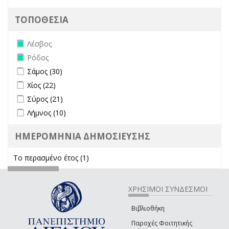
ΤΟΠΟΘΕΣΙΑ
Remove Λέσβος filter
Λέσβος
Remove Ρόδος filter
Ρόδος
Apply Σάμος filter
Apply Σάμος filter
Σάμος (30)
Apply Χίος filter
Apply Χίος filter
Χίος (22)
Apply Σύρος filter
Apply Σύρος filter
Σύρος (21)
Apply Λήμνος filter
Apply Λήμνος filter
Λήμνος (10)
ΗΜΕΡΟΜΗΝΙΑ ΔΗΜΟΣΙΕΥΣΗΣ
Το περασμένο έτος (1)
Apply Το περασμένο έτος filter
ΧΡΗΣΙΜΟΙ ΣΥΝΔΕΣΜΟΙ
Βιβλιοθήκη
Παροχές Φοιτητικής