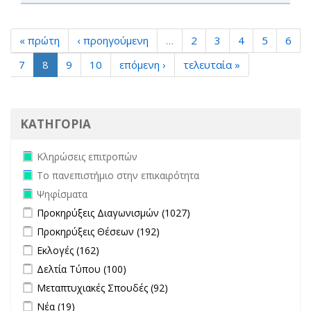
« πρώτη
‹ προηγούμενη
…
2
3
4
5
6
7
8
9
10
επόμενη ›
τελευταία »
ΚΑΤΗΓΟΡΙΑ
Remove Κληρώσεις επιτροπών filter
Κληρώσεις επιτροπών
Remove Το πανεπιστήμιο στην επικαιρότητα filter
Το πανεπιστήμιο στην επικαιρότητα
Remove Ψηφίσματα filter
Ψηφίσματα
Apply Προκηρύξεις Διαγωνισμών filter
Apply Προκηρύξεις
Προκηρύξεις Διαγωνισμών (1027)
Διαγωνισμών filter
Apply Προκηρύξεις Θέσεων filter
Apply Προκηρύξεις Θέσεων
Προκηρύξεις Θέσεων (192)
filter
Apply Εκλογές filter
Apply Εκλογές filter
Εκλογές (162)
Apply Δελτία Τύπου filter
Apply Δελτία Τύπου filter
Δελτία Τύπου (100)
Apply Μεταπτυχιακές Σπουδές filter
Apply Μεταπτυχιακές
Μεταπτυχιακές Σπουδές (92)
Σπουδές filter
Apply Νέα filter
Apply Νέα filter
Νέα (19)