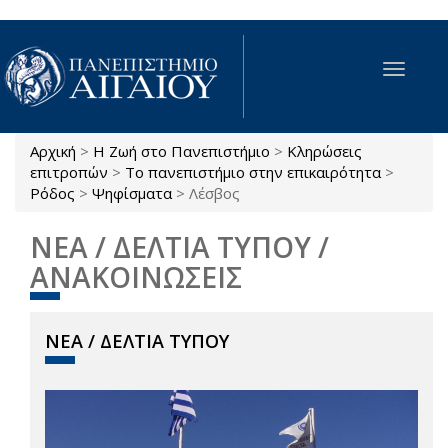
Παράκαμψη προς το κυρίως περιεχόμενο
Toggle
navigat
Αρχική
>
Η Ζωή στο Πανεπιστήμιο
>
Κληρώσεις
Είστε εδώ
επιτροπών
>
Το πανεπιστήμιο στην επικαιρότητα
>
Ρόδος
>
Ψηφίσματα
>
Λέσβος
ΝΕΑ / ΔΕΛΤΙΑ ΤΥΠΟΥ /
ΑΝΑΚΟΙΝΩΣΕΙΣ
ΝΕΑ / ΔΕΛΤΙΑ ΤΥΠΟΥ