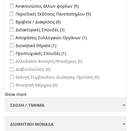
Apply Ανακοινώσεις άλλων φορέων filter
Apply Ανακοινώσεις
Ανακοινώσεις άλλων φορέων (9)
άλλων φορέων filter
Apply Περιοδικές Εκδόσεις Πανεπιστημίου filter
Apply Περιοδικές
Περιοδικές Εκδόσεις Πανεπιστημίου (9)
Εκδόσεις
Apply Βραβεία / Διακρίσεις filter
Apply Βραβεία / Διακρίσεις filter
Βραβεία / Διακρίσεις (6)
Πανεπιστημίου
Apply Διδακτορικές Σπουδές filter
Apply Διδακτορικές Σπουδές
Διδακτορικές Σπουδές (3)
filter
filter
Apply Αποφάσεις Συλλογικών Οργάνων filter
Apply Αποφάσεις
Αποφάσεις Συλλογικών Οργάνων (1)
Συλλογικών
Apply Διοικητικά Θέματα filter
Apply Διοικητικά Θέματα filter
Διοικητικά Θέματα (1)
Οργάνων filter
Apply Προπτυχιακές Σπουδές filter
Apply Προπτυχιακές Σπουδές
Προπτυχιακές Σπουδές (1)
filter
undefined
Αλλοδαποί Φοιτητές/Φοιτήτριες (0)
undefined
Διαβουλεύσεις (0)
undefined
Εκλογή Συμβουλίου Διοίκησης-Πρύτανη (0)
undefined
Φοιτητική Μέριμνα (0)
Show more