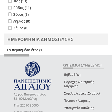
Χίος (13)
Apply Ρόδος filter
Apply Ρόδος filter
Ρόδος (11)
Apply Σύρος filter
Apply Σύρος filter
Σύρος (9)
Apply Λήμνος filter
Apply Λήμνος filter
Λήμνος (8)
Apply Σάμος filter
Apply Σάμος filter
Σάμος (8)
ΗΜΕΡΟΜΗΝΙΑ ΔΗΜΟΣΙΕΥΣΗΣ
Το περασμένο έτος (1)
Apply Το περασμένο έτος filter
ΧΡΗΣΙΜΟΙ ΣΥΝΔΕΣΜΟΙ
Βιβλιοθήκη
Παροχές Φοιτητικής
Μέριμνας
Συμβουλευτικοί Σταθμοί
Λόφος Πανεπιστημίου
81100 Μυτιλήνη
Έντυπα / Αιτήσεις
Τηλ. 22510 36000
Υπουργείο Παιδείας