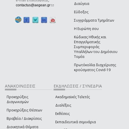
e-mail επικοινωνίας:
Διαύγεια
(link sends e-mail)
contactus@aegean.gr
Εύδοξος
Συγγράμματα Τμημάτων
Η Ευρώπη σου
Κώδικας Ηθικής και
Επαγγελματικής
Συμπεριφοράς
Υπαλλήλων του Δημόσιου
Τομέα
Πρωτόκολλα διαχείρισης
κρούσματος Covid-19
ΑΝΑΚΟΙΝΩΣΕΙΣ
ΕΚΔΗΛΩΣΕΙΣ / ΣΥΝΕΔΡΙΑ
Προκηρύξεις
Ακαδημαϊκές Τελετές
Διαγωνισμών
Διαλέξεις
Προκηρύξεις Θέσεων
Εκθέσεις
Βραβεία / Διακρίσεις
Εκπαιδευτικά σεμινάρια
Διοικητικά Θέματα