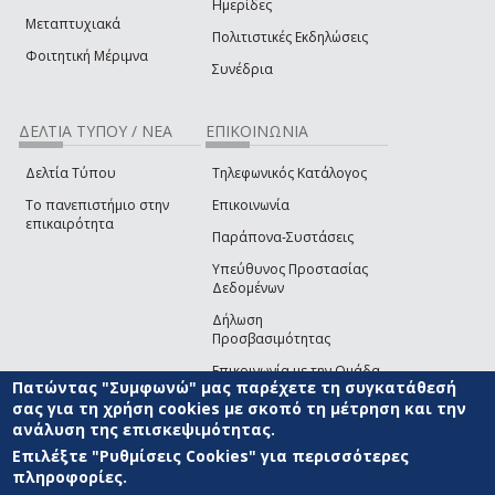
Ημερίδες
Μεταπτυχιακά
Πολιτιστικές Εκδηλώσεις
Φοιτητική Μέριμνα
Συνέδρια
ΔΕΛΤΙΑ ΤΥΠΟΥ / ΝΕΑ
ΕΠΙΚΟΙΝΩΝΙΑ
Δελτία Τύπου
Τηλεφωνικός Κατάλογος
Το πανεπιστήμιο στην
Επικοινωνία
επικαιρότητα
Παράπονα-Συστάσεις
Υπεύθυνος Προστασίας
Δεδομένων
Δήλωση
Προσβασιμότητας
Επικοινωνία με την Ομάδα
Πατώντας "Συμφωνώ" μας παρέχετε τη συγκατάθεσή
Ανάπτυξης του site
(link sends e-mail)
σας για τη χρήση cookies με σκοπό τη μέτρηση και την
ανάλυση της επισκεψιμότητας.
© ΠΑΝΕΠΙΣΤΗΜΙΟ ΑΙΓΑΙΟΥ
ΟΡΟΙ ΧΡΗΣΗΣ
ΠΟΛΙΤΙΚΗ COOKIES
ΟΜΑΔΑ
ΑΝΑΠΤΥΞΗΣ
Επιλέξτε "Ρυθμίσεις Cookies" για περισσότερες
πληροφορίες.