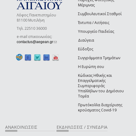
Μέριμνας
Συμβουλευτικοί Σταθμοί
Λόφος Πανεπιστημίου
81100 Μυτιλήνη
Έντυπα / Αιτήσεις
Τηλ. 22510 36000
Υπουργείο Παιδείας
e-mail επικοινωνίας:
Διαύγεια
(link sends e-mail)
contactus@aegean.gr
Εύδοξος
Συγγράμματα Τμημάτων
Η Ευρώπη σου
Κώδικας Ηθικής και
Επαγγελματικής
Συμπεριφοράς
Υπαλλήλων του Δημόσιου
Τομέα
Πρωτόκολλα διαχείρισης
κρούσματος Covid-19
ΑΝΑΚΟΙΝΩΣΕΙΣ
ΕΚΔΗΛΩΣΕΙΣ / ΣΥΝΕΔΡΙΑ