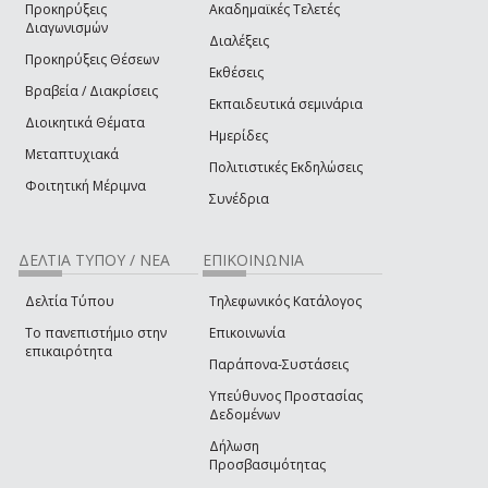
Προκηρύξεις
Ακαδημαϊκές Τελετές
Διαγωνισμών
Διαλέξεις
Προκηρύξεις Θέσεων
Εκθέσεις
Βραβεία / Διακρίσεις
Εκπαιδευτικά σεμινάρια
Διοικητικά Θέματα
Ημερίδες
Μεταπτυχιακά
Πολιτιστικές Εκδηλώσεις
Φοιτητική Μέριμνα
Συνέδρια
ΔΕΛΤΙΑ ΤΥΠΟΥ / ΝΕΑ
ΕΠΙΚΟΙΝΩΝΙΑ
Δελτία Τύπου
Τηλεφωνικός Κατάλογος
Το πανεπιστήμιο στην
Επικοινωνία
επικαιρότητα
Παράπονα-Συστάσεις
Υπεύθυνος Προστασίας
Δεδομένων
Δήλωση
Προσβασιμότητας