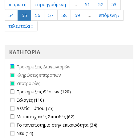
« πρώτη
‹ προηγούμενη
…
51
52
53
54
55
56
57
58
59
…
επόμενη ›
τελευταία »
ΚΑΤΗΓΟΡΙΑ
Remove Προκηρύξεις Διαγωνισμών filter
Προκηρύξεις Διαγωνισμών
Remove Κληρώσεις επιτροπών filter
Κληρώσεις επιτροπών
Remove Υποτροφίες filter
Υποτροφίες
Apply Προκηρύξεις Θέσεων filter
Apply Προκηρύξεις Θέσεων
Προκηρύξεις Θέσεων (120)
filter
Apply Εκλογές filter
Apply Εκλογές filter
Εκλογές (110)
Apply Δελτία Τύπου filter
Apply Δελτία Τύπου filter
Δελτία Τύπου (75)
Apply Μεταπτυχιακές Σπουδές filter
Apply Μεταπτυχιακές
Μεταπτυχιακές Σπουδές (62)
Σπουδές filter
Apply Το πανεπιστήμιο στην επικαιρότητα filter
Apply Το
Το πανεπιστήμιο στην επικαιρότητα (34)
πανεπιστήμιο
Apply Νέα filter
Apply Νέα filter
Νέα (14)
στην