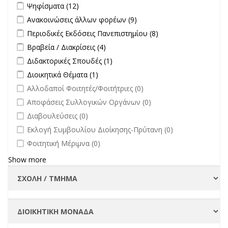
Apply Ψηφίσματα filter
Apply Ψηφίσματα filter
Ψηφίσματα (12)
επικαιρότητα filter
Apply Ανακοινώσεις άλλων φορέων filter
Apply Ανακοινώσεις
Ανακοινώσεις άλλων φορέων (9)
άλλων φορέων filter
Apply Περιοδικές Εκδόσεις Πανεπιστημίου filter
Apply Περιοδικές
Περιοδικές Εκδόσεις Πανεπιστημίου (8)
Εκδόσεις
Apply Βραβεία / Διακρίσεις filter
Apply Βραβεία / Διακρίσεις filter
Βραβεία / Διακρίσεις (4)
Πανεπιστημίου
Apply Διδακτορικές Σπουδές filter
Apply Διδακτορικές Σπουδές
Διδακτορικές Σπουδές (1)
filter
filter
Apply Διοικητικά Θέματα filter
Apply Διοικητικά Θέματα filter
Διοικητικά Θέματα (1)
undefined
Αλλοδαποί Φοιτητές/Φοιτήτριες (0)
undefined
Αποφάσεις Συλλογικών Οργάνων (0)
undefined
Διαβουλεύσεις (0)
undefined
Εκλογή Συμβουλίου Διοίκησης-Πρύτανη (0)
undefined
Φοιτητική Μέριμνα (0)
Show more