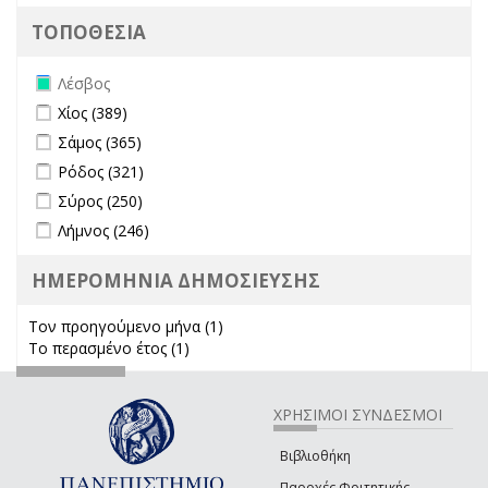
ΤΟΠΟΘΕΣΙΑ
Remove Λέσβος filter
Λέσβος
Apply Χίος filter
Apply Χίος filter
Χίος (389)
Apply Σάμος filter
Apply Σάμος filter
Σάμος (365)
Apply Ρόδος filter
Apply Ρόδος filter
Ρόδος (321)
Apply Σύρος filter
Apply Σύρος filter
Σύρος (250)
Apply Λήμνος filter
Apply Λήμνος filter
Λήμνος (246)
ΗΜΕΡΟΜΗΝΙΑ ΔΗΜΟΣΙΕΥΣΗΣ
Τον προηγούμενο μήνα (1)
Apply Τον προηγούμενο μήνα
Το περασμένο έτος (1)
Apply Το περασμένο έτος filter
filter
ΧΡΗΣΙΜΟΙ ΣΥΝΔΕΣΜΟΙ
Βιβλιοθήκη
Παροχές Φοιτητικής