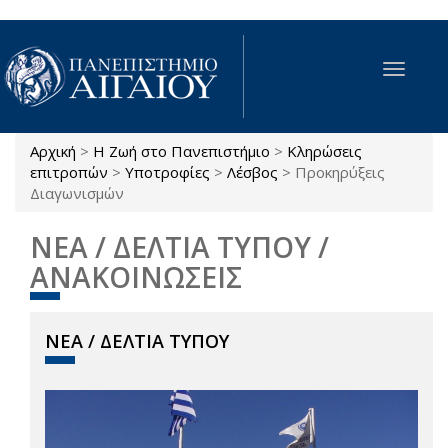
Παράκαμψη προς το κυρίως περιεχόμενο
Toggle
navigat
Αρχική
>
Η Ζωή στο Πανεπιστήμιο
>
Κληρώσεις
Είστε εδώ
επιτροπών
>
Υποτροφίες
>
Λέσβος
>
Προκηρύξεις
Διαγωνισμών
ΝΕΑ / ΔΕΛΤΙΑ ΤΥΠΟΥ /
ΑΝΑΚΟΙΝΩΣΕΙΣ
ΝΕΑ / ΔΕΛΤΙΑ ΤΥΠΟΥ