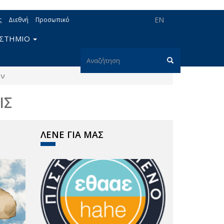
EN
ς
Διεθνή
Προσωπικό
ΙΣΤΗΜΙΟ
Φόρμα
ών
αναζήτησης
Αναζήτηση
ΙΣ
ΛΕΝΕ ΓΙΑ ΜΑΣ