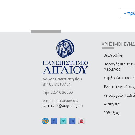
« πρ
ΧΡΗΣΙΜΟΙ ΣΥΝ
Βιβλιοθήκη
Παροχές Φοιτητι
Μέριμνας
Συμβουλευτικοί 
Λόφος Πανεπιστημίου
81100 Μυτιλήνη
Έντυπα / Αιτήσεις
Τηλ. 22510 36000
Υπουργείο Παιδε
e-mail επικοινωνίας:
Διαύγεια
(link sends e-mail)
contactus@aegean.gr
Εύδοξος