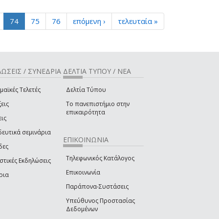
74
75
76
επόμενη ›
τελευταία »
ΩΣΕΙΣ / ΣΥΝΕΔΡΙΑ
ΔΕΛΤΙΑ ΤΥΠΟΥ / ΝΕΑ
μαϊκές Τελετές
Δελτία Τύπου
εις
Το πανεπιστήμιο στην
επικαιρότητα
εις
δευτικά σεμινάρια
ΕΠΙΚΟΙΝΩΝΙΑ
δες
Τηλεφωνικός Κατάλογος
στικές Εκδηλώσεις
Επικοινωνία
ρια
Παράπονα-Συστάσεις
Υπεύθυνος Προστασίας
Δεδομένων