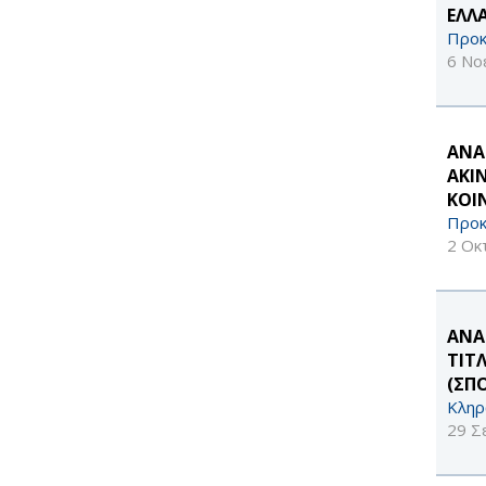
ΕΛΛΑ
Προκ
6 Νο
ΑΝΑ
ΑΚΙ
ΚΟΙ
Προκ
2 Οκ
ΑΝΑ
ΤΙΤ
(ΣΠ
Κληρ
29 Σ