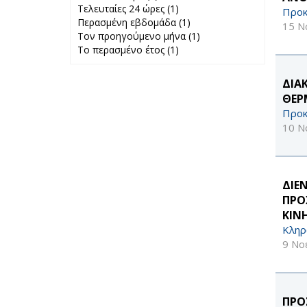
Τελευταίες 24 ώρες (1)
filter
Apply Τελευταίες
Προκ
Περασμένη εβδομάδα (1)
24 ώρες filter
Apply
15 Ν
Τον προηγούμενο μήνα (1)
Περασμένη
Apply Τον
Το περασμένο έτος (1)
Apply Το
εβδομάδα filter
προηγούμενο
περασμένο έτος
μήνα filter
filter
ΔΙΑ
ΘΕΡ
Προκ
10 Ν
ΔΙΕ
ΠΡΟ
ΚΙΝ
Κληρ
9 Νο
ΠΡΟ