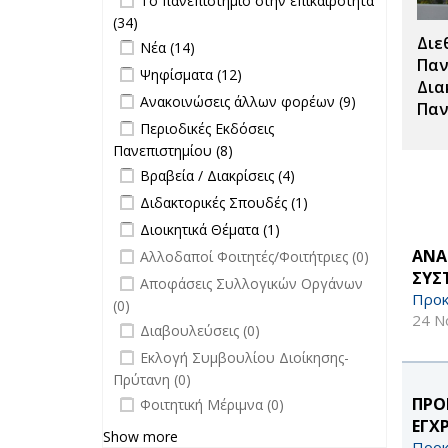
Το πανεπιστήμιο στην επικαιρότητα
Σπουδές filter
επικαιρότητα filter
(34)
Apply Το πανεπιστήμιο στην
Διε
Apply Νέα filter
επικαιρότητα filter
Apply Νέα filter
Νέα (14)
Παν
Apply Ψηφίσματα filter
Apply Ψηφίσματα filter
Ψηφίσματα (12)
Δια
Apply Ανακοινώσεις άλλων φορέων
Apply
Ανακοινώσεις άλλων φορέων (9)
Παν
filter
Ανακοινώσεις
Apply Περιοδικές Εκδόσεις
Περιοδικές Εκδόσεις
άλλων
Πανεπιστημίου filter
Πανεπιστημίου (8)
Apply Περιοδικές
φορέων filter
Apply Βραβεία / Διακρίσεις filter
Εκδόσεις
Apply
Βραβεία / Διακρίσεις (4)
Πανεπιστημίου filter
Βραβεία /
Apply Διδακτορικές Σπουδές filter
Apply
Διδακτορικές Σπουδές (1)
Διακρίσεις
Διδακτορικές
Apply Διοικητικά Θέματα filter
Apply Διοικητικά
Διοικητικά Θέματα (1)
filter
Σπουδές
Θέματα filter
undefined
ΑΝΑ
Αλλοδαποί Φοιτητές/Φοιτήτριες (0)
filter
ΣΥΣ
undefined
Αποφάσεις Συλλογικών Οργάνων
Προκ
(0)
24 Ν
undefined
Διαβουλεύσεις (0)
undefined
Εκλογή Συμβουλίου Διοίκησης-
Πρύτανη (0)
undefined
ΠΡΟ
Φοιτητική Μέριμνα (0)
ΕΓΧ
Show more
Προκ