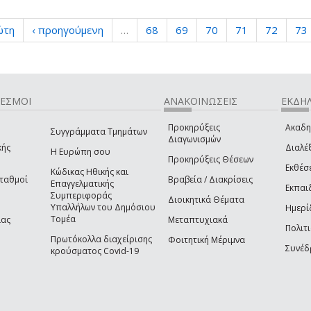
ώτη
‹ προηγούμενη
…
68
69
70
71
72
73
ΔΕΣΜΟΙ
ΑΝΑΚΟΙΝΩΣΕΙΣ
ΕΚΔΗΛ
Προκηρύξεις
Ακαδη
Συγγράμματα Τμημάτων
Διαγωνισμών
κής
Διαλέξ
Η Ευρώπη σου
Προκηρύξεις Θέσεων
Εκθέσ
Κώδικας Ηθικής και
Σταθμοί
Βραβεία / Διακρίσεις
Επαγγελματικής
Εκπαι
Συμπεριφοράς
Διοικητικά Θέματα
Υπαλλήλων του Δημόσιου
Ημερί
Τομέα
ίας
Μεταπτυχιακά
Πολιτι
Πρωτόκολλα διαχείρισης
Φοιτητική Μέριμνα
Συνέδ
κρούσματος Covid-19