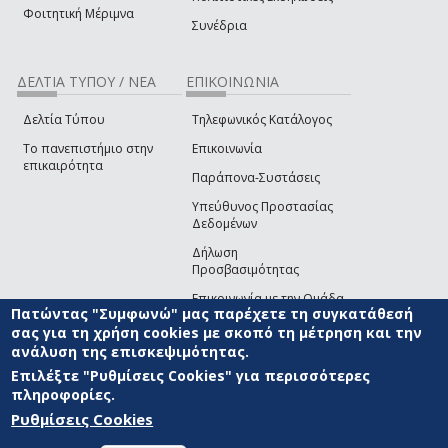
Φοιτητική Μέριμνα
Συνέδρια
ΔΕΛΤΙΑ ΤΥΠΟΥ / ΝΕΑ
ΕΠΙΚΟΙΝΩΝΙΑ
Δελτία Τύπου
Τηλεφωνικός Κατάλογος
Το πανεπιστήμιο στην
Επικοινωνία
επικαιρότητα
Παράπονα-Συστάσεις
Υπεύθυνος Προστασίας
Δεδομένων
Δήλωση
Προσβασιμότητας
Επικοινωνία με την Ομάδα
Πατώντας "Συμφωνώ" μας παρέχετε τη συγκατάθεσή
Ανάπτυξης του site
(link sends e-mail)
σας για τη χρήση cookies με σκοπό τη μέτρηση και την
ανάλυση της επισκεψιμότητας.
© ΠΑΝΕΠΙΣΤΗΜΙΟ ΑΙΓΑΙΟΥ
ΟΡΟΙ ΧΡΗΣΗΣ
ΠΟΛΙΤΙΚΗ COOKIES
ΟΜΑΔΑ
ΑΝΑΠΤΥΞΗΣ
Επιλέξτε "Ρυθμίσεις Cookies" για περισσότερες
πληροφορίες.
Ρυθμίσεις Cookies