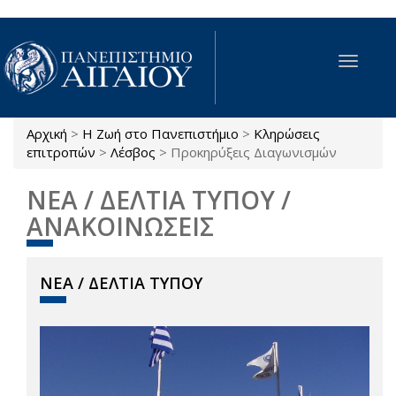
Παράκαμψη προς το κυρίως περιεχόμενο
Toggle
navigat
Αρχική
>
Η Ζωή στο Πανεπιστήμιο
>
Κληρώσεις
Είστε εδώ
επιτροπών
>
Λέσβος
>
Προκηρύξεις Διαγωνισμών
ΝΕΑ / ΔΕΛΤΙΑ ΤΥΠΟΥ /
ΑΝΑΚΟΙΝΩΣΕΙΣ
ΝΕΑ / ΔΕΛΤΙΑ ΤΥΠΟΥ