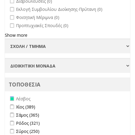
Διαβουλεύσεις (0)
undefined
Εκλογή Συμβουλίου Διοίκησης-Πρύτανη (0)
undefined
Φοιτητική Μέριμνα (0)
undefined
Προπτυχιακές Σπουδές (0)
Show more
ΤΟΠΟΘΕΣΙΑ
Remove Λέσβος filter
Λέσβος
Apply Χίος filter
Apply Χίος filter
Χίος (389)
Apply Σάμος filter
Apply Σάμος filter
Σάμος (365)
Apply Ρόδος filter
Apply Ρόδος filter
Ρόδος (321)
Apply Σύρος filter
Apply Σύρος filter
Σύρος (250)