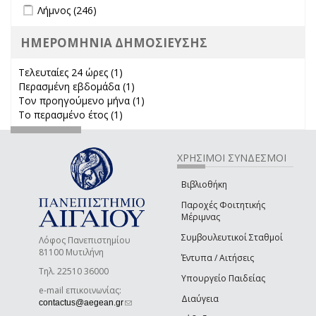
Apply Λήμνος filter
Apply Λήμνος filter
Λήμνος (246)
ΗΜΕΡΟΜΗΝΙΑ ΔΗΜΟΣΙΕΥΣΗΣ
Τελευταίες 24 ώρες (1)
Apply Τελευταίες 24 ώρες filter
Περασμένη εβδομάδα (1)
Apply Περασμένη εβδομάδα filter
Τον προηγούμενο μήνα (1)
Apply Τον προηγούμενο μήνα
Το περασμένο έτος (1)
Apply Το περασμένο έτος filter
filter
ΧΡΗΣΙΜΟΙ ΣΥΝΔΕΣΜΟΙ
Βιβλιοθήκη
Παροχές Φοιτητικής
Μέριμνας
Συμβουλευτικοί Σταθμοί
Λόφος Πανεπιστημίου
81100 Μυτιλήνη
Έντυπα / Αιτήσεις
Τηλ. 22510 36000
Υπουργείο Παιδείας
e-mail επικοινωνίας:
Διαύγεια
(link sends e-mail)
contactus@aegean.gr