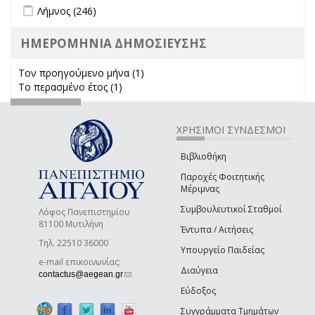
Apply Λήμνος filter
Apply Λήμνος filter
Λήμνος (246)
ΗΜΕΡΟΜΗΝΙΑ ΔΗΜΟΣΙΕΥΣΗΣ
Τον προηγούμενο μήνα (1)
Apply Τον προηγούμενο μήνα
Το περασμένο έτος (1)
Apply Το περασμένο έτος filter
filter
ΧΡΗΣΙΜΟΙ ΣΥΝΔΕΣΜΟΙ
Βιβλιοθήκη
Παροχές Φοιτητικής
Μέριμνας
Συμβουλευτικοί Σταθμοί
Λόφος Πανεπιστημίου
81100 Μυτιλήνη
Έντυπα / Αιτήσεις
Τηλ. 22510 36000
Υπουργείο Παιδείας
e-mail επικοινωνίας:
Διαύγεια
(link sends e-mail)
contactus@aegean.gr
Εύδοξος
Συγγράμματα Τμημάτων