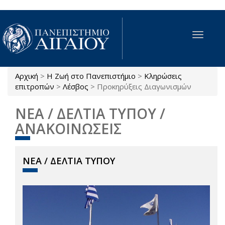
Παράκαμψη προς το κυρίως περιεχόμενο
Toggle
navigat
Αρχική
>
Η Ζωή στο Πανεπιστήμιο
>
Κληρώσεις
Είστε εδώ
επιτροπών
>
Λέσβος
>
Προκηρύξεις Διαγωνισμών
ΝΕΑ / ΔΕΛΤΙΑ ΤΥΠΟΥ /
ΑΝΑΚΟΙΝΩΣΕΙΣ
ΝΕΑ / ΔΕΛΤΙΑ ΤΥΠΟΥ