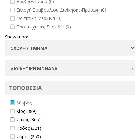
Διαβουλεύσεις (0)
undefined
Εκλογή Συμβουλίου Διοίκησης-Πρύτανη (0)
undefined
Φοιτητική Μέριμνα (0)
undefined
Προπτυχιακές Σπουδές (0)
Show more
ΤΟΠΟΘΕΣΙΑ
Remove Λέσβος filter
Λέσβος
Apply Χίος filter
Apply Χίος filter
Χίος (389)
Apply Σάμος filter
Apply Σάμος filter
Σάμος (365)
Apply Ρόδος filter
Apply Ρόδος filter
Ρόδος (321)
Apply Σύρος filter
Apply Σύρος filter
Σύρος (250)