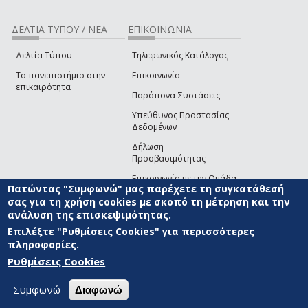
ΔΕΛΤΙΑ ΤΥΠΟΥ / ΝΕΑ
ΕΠΙΚΟΙΝΩΝΙΑ
Δελτία Τύπου
Τηλεφωνικός Κατάλογος
Το πανεπιστήμιο στην
Επικοινωνία
επικαιρότητα
Παράπονα-Συστάσεις
Υπεύθυνος Προστασίας
Δεδομένων
Δήλωση
Προσβασιμότητας
Επικοινωνία με την Ομάδα
Πατώντας "Συμφωνώ" μας παρέχετε τη συγκατάθεσή
Ανάπτυξης του site
(link sends e-mail)
σας για τη χρήση cookies με σκοπό τη μέτρηση και την
ανάλυση της επισκεψιμότητας.
© ΠΑΝΕΠΙΣΤΗΜΙΟ ΑΙΓΑΙΟΥ
ΟΡΟΙ ΧΡΗΣΗΣ
ΠΟΛΙΤΙΚΗ COOKIES
ΟΜΑΔΑ
ΑΝΑΠΤΥΞΗΣ
Επιλέξτε "Ρυθμίσεις Cookies" για περισσότερες
πληροφορίες.
Ρυθμίσεις Cookies
Συμφωνώ
Διαφωνώ