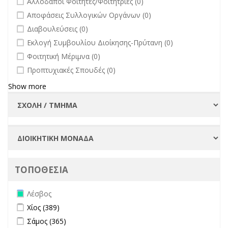
Αλλοδαποί Φοιτητές/Φοιτήτριες (0)
undefined
Αποφάσεις Συλλογικών Οργάνων (0)
undefined
Διαβουλεύσεις (0)
undefined
Εκλογή Συμβουλίου Διοίκησης-Πρύτανη (0)
undefined
Φοιτητική Μέριμνα (0)
undefined
Προπτυχιακές Σπουδές (0)
Show more
ΤΟΠΟΘΕΣΙΑ
Remove Λέσβος filter
Λέσβος
Apply Χίος filter
Apply Χίος filter
Χίος (389)
Apply Σάμος filter
Apply Σάμος filter
Σάμος (365)