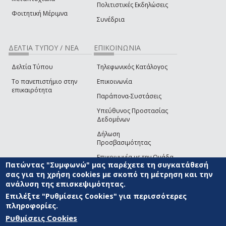
Πολιτιστικές Εκδηλώσεις
Φοιτητική Μέριμνα
Συνέδρια
ΔΕΛΤΙΑ ΤΥΠΟΥ / ΝΕΑ
ΕΠΙΚΟΙΝΩΝΙΑ
Δελτία Τύπου
Τηλεφωνικός Κατάλογος
Το πανεπιστήμιο στην
Επικοινωνία
επικαιρότητα
Παράπονα-Συστάσεις
Υπεύθυνος Προστασίας
Δεδομένων
Δήλωση
Προσβασιμότητας
Επικοινωνία με την Ομάδα
Πατώντας "Συμφωνώ" μας παρέχετε τη συγκατάθεσή
Ανάπτυξης του site
(link sends e-mail)
σας για τη χρήση cookies με σκοπό τη μέτρηση και την
ανάλυση της επισκεψιμότητας.
© ΠΑΝΕΠΙΣΤΗΜΙΟ ΑΙΓΑΙΟΥ
ΟΡΟΙ ΧΡΗΣΗΣ
ΠΟΛΙΤΙΚΗ COOKIES
ΟΜΑΔΑ
ΑΝΑΠΤΥΞΗΣ
Επιλέξτε "Ρυθμίσεις Cookies" για περισσότερες
πληροφορίες.
Ρυθμίσεις Cookies