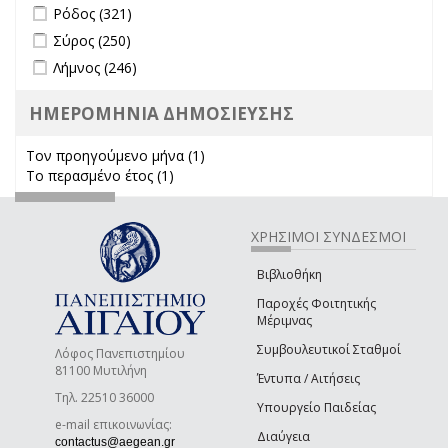
Apply Ρόδος filter
Apply Ρόδος filter
Ρόδος (321)
Apply Σύρος filter
Apply Σύρος filter
Σύρος (250)
Apply Λήμνος filter
Apply Λήμνος filter
Λήμνος (246)
ΗΜΕΡΟΜΗΝΙΑ ΔΗΜΟΣΙΕΥΣΗΣ
Τον προηγούμενο μήνα (1)
Apply Τον προηγούμενο μήνα
Το περασμένο έτος (1)
Apply Το περασμένο έτος filter
filter
ΧΡΗΣΙΜΟΙ ΣΥΝΔΕΣΜΟΙ
Βιβλιοθήκη
Παροχές Φοιτητικής
Μέριμνας
Συμβουλευτικοί Σταθμοί
Λόφος Πανεπιστημίου
81100 Μυτιλήνη
Έντυπα / Αιτήσεις
Τηλ. 22510 36000
Υπουργείο Παιδείας
e-mail επικοινωνίας:
Διαύγεια
(link sends e-mail)
contactus@aegean.gr