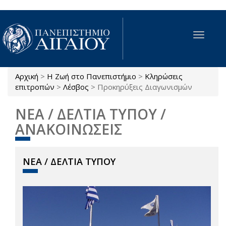
Παράκαμψη προς το κυρίως περιεχόμενο
Toggle
navigat
Αρχική
>
Η Ζωή στο Πανεπιστήμιο
>
Κληρώσεις
Είστε εδώ
επιτροπών
>
Λέσβος
>
Προκηρύξεις Διαγωνισμών
ΝΕΑ / ΔΕΛΤΙΑ ΤΥΠΟΥ /
ΑΝΑΚΟΙΝΩΣΕΙΣ
ΝΕΑ / ΔΕΛΤΙΑ ΤΥΠΟΥ