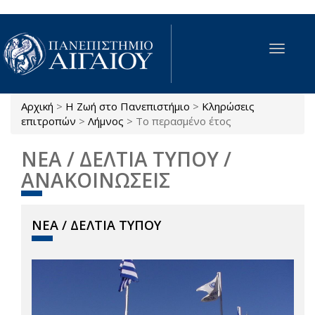
Παράκαμψη προς το κυρίως περιεχόμενο
Toggle
navigat
Αρχική
>
Η Ζωή στο Πανεπιστήμιο
>
Κληρώσεις
Είστε εδώ
επιτροπών
>
Λήμνος
>
Το περασμένο έτος
ΝΕΑ / ΔΕΛΤΙΑ ΤΥΠΟΥ /
ΑΝΑΚΟΙΝΩΣΕΙΣ
ΝΕΑ / ΔΕΛΤΙΑ ΤΥΠΟΥ