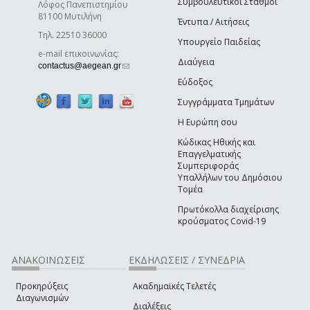
Συμβουλευτικοί Σταθμοί
Λόφος Πανεπιστημίου
81100 Μυτιλήνη
Έντυπα / Αιτήσεις
Τηλ. 22510 36000
Υπουργείο Παιδείας
e-mail επικοινωνίας:
Διαύγεια
(link sends e-mail)
contactus@aegean.gr
Εύδοξος
Συγγράμματα Τμημάτων
Η Ευρώπη σου
Κώδικας Ηθικής και
Επαγγελματικής
Συμπεριφοράς
Υπαλλήλων του Δημόσιου
Τομέα
Πρωτόκολλα διαχείρισης
κρούσματος Covid-19
ΑΝΑΚΟΙΝΩΣΕΙΣ
ΕΚΔΗΛΩΣΕΙΣ / ΣΥΝΕΔΡΙΑ
Προκηρύξεις
Ακαδημαϊκές Τελετές
Διαγωνισμών
Διαλέξεις