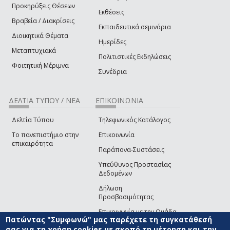
Προκηρύξεις Θέσεων
Εκθέσεις
Βραβεία / Διακρίσεις
Εκπαιδευτικά σεμινάρια
Διοικητικά Θέματα
Ημερίδες
Μεταπτυχιακά
Πολιτιστικές Εκδηλώσεις
Φοιτητική Μέριμνα
Συνέδρια
ΔΕΛΤΙΑ ΤΥΠΟΥ / ΝΕΑ
ΕΠΙΚΟΙΝΩΝΙΑ
Δελτία Τύπου
Τηλεφωνικός Κατάλογος
Το πανεπιστήμιο στην
Επικοινωνία
επικαιρότητα
Παράπονα-Συστάσεις
Υπεύθυνος Προστασίας
Δεδομένων
Δήλωση
Προσβασιμότητας
Επικοινωνία με την Ομάδα
Πατώντας "Συμφωνώ" μας παρέχετε τη συγκατάθεσή
Ανάπτυξης του site
(link sends e-mail)
σας για τη χρήση cookies με σκοπό τη μέτρηση και την