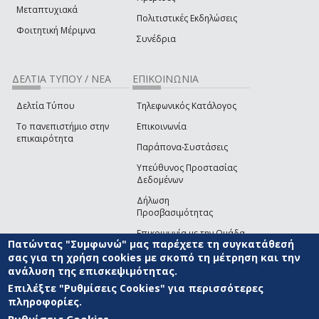
Μεταπτυχιακά
Πολιτιστικές Εκδηλώσεις
Φοιτητική Μέριμνα
Συνέδρια
ΔΕΛΤΙΑ ΤΥΠΟΥ / ΝΕΑ
ΕΠΙΚΟΙΝΩΝΙΑ
Δελτία Τύπου
Τηλεφωνικός Κατάλογος
Το πανεπιστήμιο στην
Επικοινωνία
επικαιρότητα
Παράπονα-Συστάσεις
Υπεύθυνος Προστασίας
Δεδομένων
Δήλωση
Προσβασιμότητας
Επικοινωνία με την Ομάδα
Πατώντας "Συμφωνώ" μας παρέχετε τη συγκατάθεσή
Ανάπτυξης του site
(link sends e-mail)
σας για τη χρήση cookies με σκοπό τη μέτρηση και την
ανάλυση της επισκεψιμότητας.
© ΠΑΝΕΠΙΣΤΗΜΙΟ ΑΙΓΑΙΟΥ
ΟΡΟΙ ΧΡΗΣΗΣ
ΠΟΛΙΤΙΚΗ COOKIES
ΟΜΑΔΑ
ΑΝΑΠΤΥΞΗΣ
Επιλέξτε "Ρυθμίσεις Cookies" για περισσότερες
πληροφορίες.