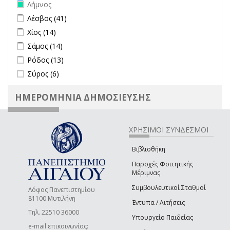
Remove Λήμνος filter
Λήμνος
Apply Λέσβος filter
Apply Λέσβος filter
Λέσβος (41)
Apply Χίος filter
Apply Χίος filter
Χίος (14)
Apply Σάμος filter
Apply Σάμος filter
Σάμος (14)
Apply Ρόδος filter
Apply Ρόδος filter
Ρόδος (13)
Apply Σύρος filter
Apply Σύρος filter
Σύρος (6)
ΗΜΕΡΟΜΗΝΙΑ ΔΗΜΟΣΙΕΥΣΗΣ
ΧΡΗΣΙΜΟΙ ΣΥΝΔΕΣΜΟΙ
Βιβλιοθήκη
Παροχές Φοιτητικής
Μέριμνας
Συμβουλευτικοί Σταθμοί
Λόφος Πανεπιστημίου
81100 Μυτιλήνη
Έντυπα / Αιτήσεις
Τηλ. 22510 36000
Υπουργείο Παιδείας
e-mail επικοινωνίας: