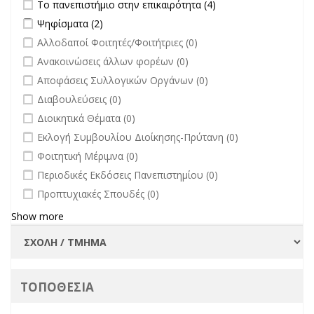
Apply Το πανεπιστήμιο στην επικαιρότητα filter
Apply Το
Το πανεπιστήμιο στην επικαιρότητα (4)
πανεπιστήμιο στην
Apply Ψηφίσματα filter
Apply Ψηφίσματα filter
Ψηφίσματα (2)
επικαιρότητα filter
undefined
Αλλοδαποί Φοιτητές/Φοιτήτριες (0)
undefined
Ανακοινώσεις άλλων φορέων (0)
undefined
Αποφάσεις Συλλογικών Οργάνων (0)
undefined
Διαβουλεύσεις (0)
undefined
Διοικητικά Θέματα (0)
undefined
Εκλογή Συμβουλίου Διοίκησης-Πρύτανη (0)
undefined
Φοιτητική Μέριμνα (0)
undefined
Περιοδικές Εκδόσεις Πανεπιστημίου (0)
undefined
Προπτυχιακές Σπουδές (0)
Show more
ΤΟΠΟΘΕΣΙΑ