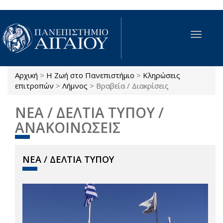
Παράκαμψη προς το κυρίως περιεχόμενο
Toggle
navigat
Αρχική
>
Η Ζωή στο Πανεπιστήμιο
>
Κληρώσεις
Είστε εδώ
επιτροπών
>
Λήμνος
>
Βραβεία / Διακρίσεις
ΝΕΑ / ΔΕΛΤΙΑ ΤΥΠΟΥ /
ΑΝΑΚΟΙΝΩΣΕΙΣ
ΝΕΑ / ΔΕΛΤΙΑ ΤΥΠΟΥ