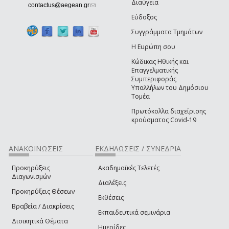
Διαύγεια
(link sends e-mail)
contactus@aegean.gr
Εύδοξος
Συγγράμματα Τμημάτων
Η Ευρώπη σου
Κώδικας Ηθικής και
Επαγγελματικής
Συμπεριφοράς
Υπαλλήλων του Δημόσιου
Τομέα
Πρωτόκολλα διαχείρισης
κρούσματος Covid-19
ΑΝΑΚΟΙΝΩΣΕΙΣ
ΕΚΔΗΛΩΣΕΙΣ / ΣΥΝΕΔΡΙΑ
Προκηρύξεις
Ακαδημαϊκές Τελετές
Διαγωνισμών
Διαλέξεις
Προκηρύξεις Θέσεων
Εκθέσεις
Βραβεία / Διακρίσεις
Εκπαιδευτικά σεμινάρια
Διοικητικά Θέματα
Ημερίδες