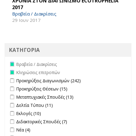
ΧΡΟΝΙΑ ΣΤΟΝ ΔΙΑΓΩΝΙΣΜΟ ECOTROPHELIA
2017
Βραβεία / Διακρίσεις
29 Ιουν 2017
ΚΑΤΗΓΟΡΙΑ
Remove Βραβεία / Διακρίσεις filter
Βραβεία / Διακρίσεις
Remove Κληρώσεις επιτροπών filter
Κληρώσεις επιτροπών
Apply Προκηρύξεις Διαγωνισμών filter
Apply Προκηρύξεις
Προκηρύξεις Διαγωνισμών (242)
Διαγωνισμών filter
Apply Προκηρύξεις Θέσεων filter
Apply Προκηρύξεις Θέσεων
Προκηρύξεις Θέσεων (15)
filter
Apply Μεταπτυχιακές Σπουδές filter
Apply Μεταπτυχιακές
Μεταπτυχιακές Σπουδές (13)
Σπουδές filter
Apply Δελτία Τύπου filter
Apply Δελτία Τύπου filter
Δελτία Τύπου (11)
Apply Εκλογές filter
Apply Εκλογές filter
Εκλογές (10)
Apply Διδακτορικές Σπουδές filter
Apply Διδακτορικές Σπουδές
Διδακτορικές Σπουδές (7)
filter
Apply Νέα filter
Apply Νέα filter
Νέα (4)