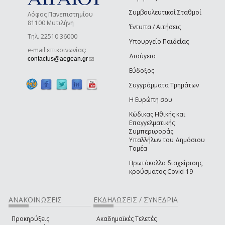
Συμβουλευτικοί Σταθμοί
Λόφος Πανεπιστημίου
81100 Μυτιλήνη
Έντυπα / Αιτήσεις
Τηλ. 22510 36000
Υπουργείο Παιδείας
e-mail επικοινωνίας:
Διαύγεια
(link sends e-mail)
contactus@aegean.gr
Εύδοξος
Συγγράμματα Τμημάτων
Η Ευρώπη σου
Κώδικας Ηθικής και
Επαγγελματικής
Συμπεριφοράς
Υπαλλήλων του Δημόσιου
Τομέα
Πρωτόκολλα διαχείρισης
κρούσματος Covid-19
ΑΝΑΚΟΙΝΩΣΕΙΣ
ΕΚΔΗΛΩΣΕΙΣ / ΣΥΝΕΔΡΙΑ
Προκηρύξεις
Ακαδημαϊκές Τελετές