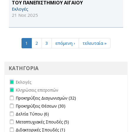
ΤΟΥ ΠΑΝΕΠΙΣΤΗΜΙΟΥ ΑΙΓΑΙΟΥ
Εκλογές
21 Νοε 2025
1
2
3
επόμενη ›
τελευταία »
ΚΑΤΗΓΟΡΙΑ
Remove Εκλογές filter
Εκλογές
Remove Κληρώσεις επιτροπών filter
Κληρώσεις επιτροπών
Apply Προκηρύξεις Διαγωνισμών filter
Apply Προκηρύξεις
Προκηρύξεις Διαγωνισμών (32)
Διαγωνισμών filter
Apply Προκηρύξεις Θέσεων filter
Apply Προκηρύξεις Θέσεων
Προκηρύξεις Θέσεων (30)
filter
Apply Δελτία Τύπου filter
Apply Δελτία Τύπου filter
Δελτία Τύπου (6)
Apply Μεταπτυχιακές Σπουδές filter
Apply Μεταπτυχιακές Σπουδές
Μεταπτυχιακές Σπουδές (5)
filter
Apply Διδακτορικές Σπουδές filter
Apply Διδακτορικές Σπουδές
Διδακτορικές Σπουδές (1)