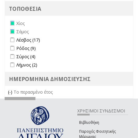
ΤΟΠΟΘΕΣΙΑ
Remove Χίος filter
Χίος
Remove Σάμος filter
Σάμος
Apply Λέσβος filter
Apply Λέσβος filter
Λέσβος (17)
Apply Ρόδος filter
Apply Ρόδος filter
Ρόδος (9)
Apply Σύρος filter
Apply Σύρος filter
Σύρος (4)
Apply Λήμνος filter
Apply Λήμνος filter
Λήμνος (2)
ΗΜΕΡΟΜΗΝΙΑ ΔΗΜΟΣΙΕΥΣΗΣ
(-)
Remove Το περασμένο έτος filter
Το περασμένο έτος
ΧΡΗΣΙΜΟΙ ΣΥΝΔΕΣΜΟΙ
Βιβλιοθήκη
Παροχές Φοιτητικής
Μέριμνας