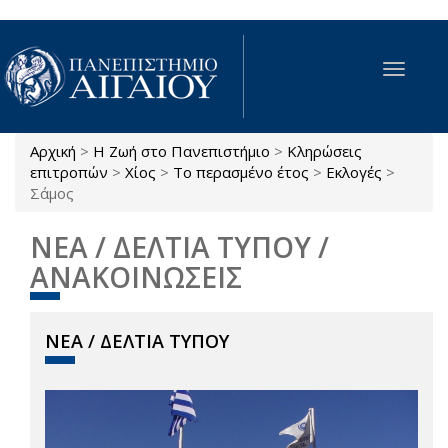
Παράκαμψη προς το κυρίως περιεχόμενο
Toggle
navigat
Αρχική
>
Η Ζωή στο Πανεπιστήμιο
>
Κληρώσεις
Είστε εδώ
επιτροπών
>
Χίος
>
Το περασμένο έτος
>
Εκλογές
>
Σάμος
ΝΕΑ / ΔΕΛΤΙΑ ΤΥΠΟΥ /
ΑΝΑΚΟΙΝΩΣΕΙΣ
ΝΕΑ / ΔΕΛΤΙΑ ΤΥΠΟΥ