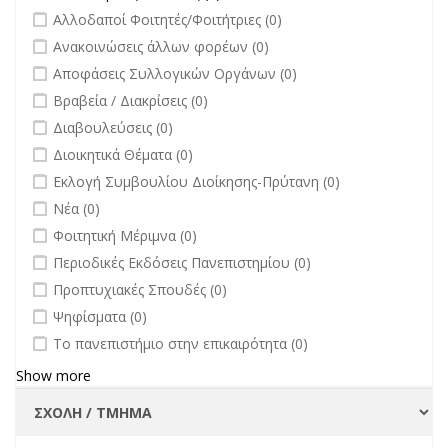
filter
undefined
Αλλοδαποί Φοιτητές/Φοιτήτριες (0)
undefined
Ανακοινώσεις άλλων φορέων (0)
undefined
Αποφάσεις Συλλογικών Οργάνων (0)
undefined
Βραβεία / Διακρίσεις (0)
undefined
Διαβουλεύσεις (0)
undefined
Διοικητικά Θέματα (0)
undefined
Εκλογή Συμβουλίου Διοίκησης-Πρύτανη (0)
undefined
Νέα (0)
undefined
Φοιτητική Μέριμνα (0)
undefined
Περιοδικές Εκδόσεις Πανεπιστημίου (0)
undefined
Προπτυχιακές Σπουδές (0)
undefined
Ψηφίσματα (0)
undefined
Το πανεπιστήμιο στην επικαιρότητα (0)
Show more