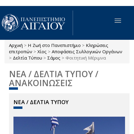
Παράκαμψη προς το κυρίως περιεχόμενο
Toggle
navigat
Αρχική
>
Η Ζωή στο Πανεπιστήμιο
>
Κληρώσεις
Είστε εδώ
επιτροπών
>
Χίος
>
Αποφάσεις Συλλογικών Οργάνων
>
Δελτία Τύπου
>
Σάμος
>
Φοιτητική Μέριμνα
ΝΕΑ / ΔΕΛΤΙΑ ΤΥΠΟΥ /
ΑΝΑΚΟΙΝΩΣΕΙΣ
ΝΕΑ / ΔΕΛΤΙΑ ΤΥΠΟΥ