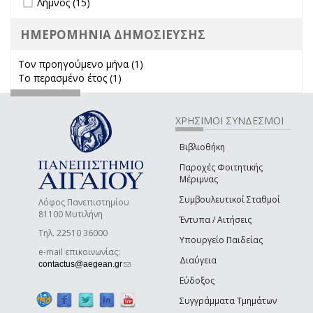
Λήμνος (15)
ΗΜΕΡΟΜΗΝΙΑ ΔΗΜΟΣΙΕΥΣΗΣ
Τον προηγούμενο μήνα (1)
Apply Τον προηγούμενο μήνα
Το περασμένο έτος (1)
Apply Το περασμένο έτος filter
filter
ΧΡΗΣΙΜΟΙ ΣΥΝΔΕΣΜΟΙ
Βιβλιοθήκη
Παροχές Φοιτητικής
Μέριμνας
Συμβουλευτικοί Σταθμοί
Λόφος Πανεπιστημίου
81100 Μυτιλήνη
Έντυπα / Αιτήσεις
Τηλ. 22510 36000
Υπουργείο Παιδείας
e-mail επικοινωνίας:
Διαύγεια
(link sends e-mail)
contactus@aegean.gr
Εύδοξος
Συγγράμματα Τμημάτων