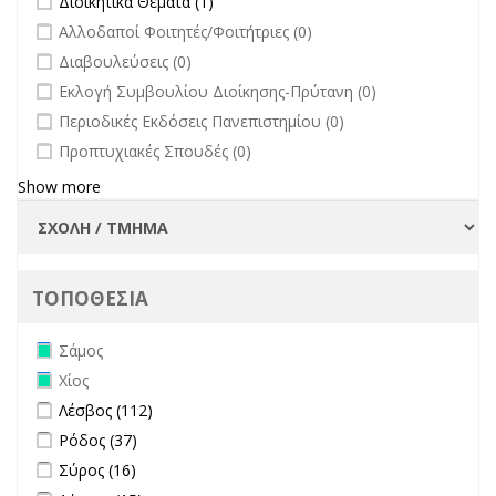
Διοικητικά Θέματα (1)
undefined
Αλλοδαποί Φοιτητές/Φοιτήτριες (0)
undefined
Διαβουλεύσεις (0)
undefined
Εκλογή Συμβουλίου Διοίκησης-Πρύτανη (0)
undefined
Περιοδικές Εκδόσεις Πανεπιστημίου (0)
undefined
Προπτυχιακές Σπουδές (0)
Show more
ΤΟΠΟΘΕΣΙΑ
Remove Σάμος filter
Σάμος
Remove Χίος filter
Χίος
Apply Λέσβος filter
Apply Λέσβος filter
Λέσβος (112)
Apply Ρόδος filter
Apply Ρόδος filter
Ρόδος (37)
Apply Σύρος filter
Apply Σύρος filter
Σύρος (16)
Apply Λήμνος filter
Apply Λήμνος filter