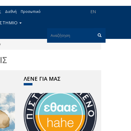
EN
ς
Διεθνή
Προσωπικό
ΙΣΤΗΜΙΟ
Φόρμα
ν
αναζήτησης
Αναζήτηση
ΙΣ
ΛΕΝΕ ΓΙΑ ΜΑΣ