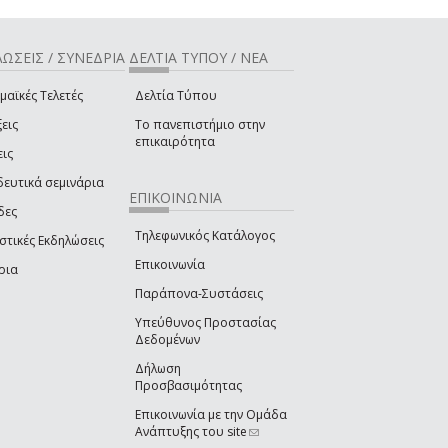
ΩΣΕΙΣ / ΣΥΝΕΔΡΙΑ
ΔΕΛΤΙΑ ΤΥΠΟΥ / ΝΕΑ
μαϊκές Τελετές
Δελτία Τύπου
εις
Το πανεπιστήμιο στην
επικαιρότητα
εις
δευτικά σεμινάρια
ΕΠΙΚΟΙΝΩΝΙΑ
δες
Τηλεφωνικός Κατάλογος
στικές Εκδηλώσεις
Επικοινωνία
ρια
Παράπονα-Συστάσεις
Υπεύθυνος Προστασίας
Δεδομένων
Δήλωση
Προσβασιμότητας
Επικοινωνία με την Ομάδα
Ανάπτυξης του site
(link sends e-mail)