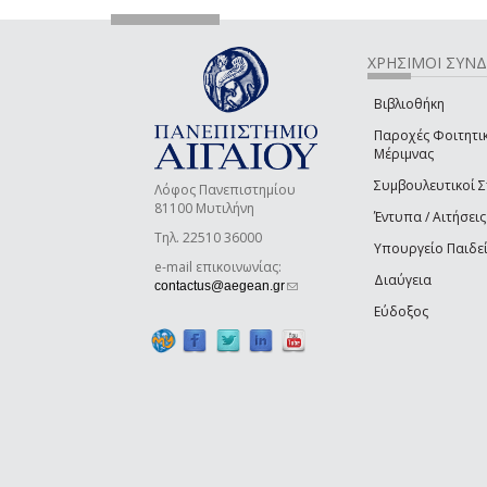
ΧΡΗΣΙΜΟΙ ΣΥΝ
Βιβλιοθήκη
Παροχές Φοιτητι
Μέριμνας
Συμβουλευτικοί 
Λόφος Πανεπιστημίου
81100 Μυτιλήνη
Έντυπα / Αιτήσεις
Τηλ. 22510 36000
Υπουργείο Παιδε
e-mail επικοινωνίας:
Διαύγεια
(link sends e-mail)
contactus@aegean.gr
Εύδοξος