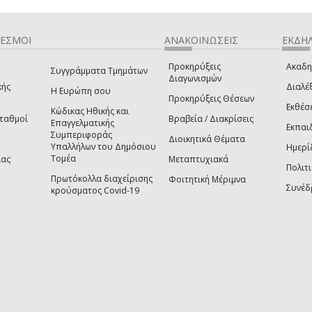
ΔΕΣΜΟΙ
ΑΝΑΚΟΙΝΩΣΕΙΣ
ΕΚΔΗΛ
Προκηρύξεις
Ακαδη
Συγγράμματα Τμημάτων
Διαγωνισμών
κής
Διαλέξ
Η Ευρώπη σου
Προκηρύξεις Θέσεων
Εκθέσ
Κώδικας Ηθικής και
Σταθμοί
Βραβεία / Διακρίσεις
Επαγγελματικής
Εκπαι
Συμπεριφοράς
Διοικητικά Θέματα
Υπαλλήλων του Δημόσιου
Ημερί
Τομέα
ίας
Μεταπτυχιακά
Πολιτι
Πρωτόκολλα διαχείρισης
Φοιτητική Μέριμνα
Συνέδ
κρούσματος Covid-19