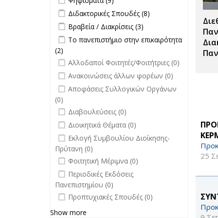
Ψηφίσματα (9)
Apply Διδακτορικές Σπουδές filter
Apply
Διδακτορικές Σπουδές (8)
Διε
Διδακτορικές
Apply Βραβεία / Διακρίσεις filter
Apply
Βραβεία / Διακρίσεις (3)
Σπουδές
Παν
Βραβεία /
Apply Το πανεπιστήμιο στην
Το πανεπιστήμιο στην επικαιρότητα
filter
Δια
Διακρίσεις
επικαιρότητα filter
(2)
Apply Το πανεπιστήμιο στην
Παν
filter
undefined
επικαιρότητα filter
Αλλοδαποί Φοιτητές/Φοιτήτριες (0)
undefined
Ανακοινώσεις άλλων φορέων (0)
undefined
Αποφάσεις Συλλογικών Οργάνων
(0)
undefined
Διαβουλεύσεις (0)
undefined
ΠΡΟ
Διοικητικά Θέματα (0)
ΚΕΡ
undefined
Εκλογή Συμβουλίου Διοίκησης-
Προκ
Πρύτανη (0)
25 Σ
undefined
Φοιτητική Μέριμνα (0)
undefined
Περιοδικές Εκδόσεις
Πανεπιστημίου (0)
undefined
ΣΥΝ
Προπτυχιακές Σπουδές (0)
Προκ
Show more
9 Σε