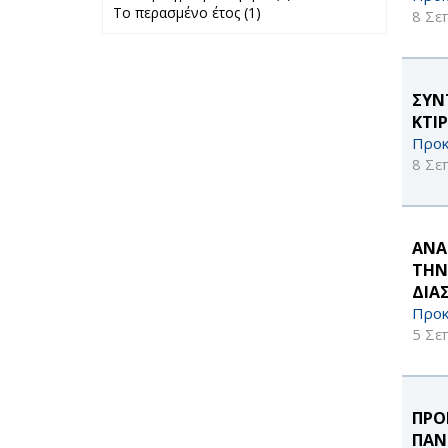
Το περασμένο έτος (1)
Apply Το
προηγούμενο
8 Σε
περασμένο έτος
μήνα filter
filter
ΣΥΝ
ΚΤΙ
Προκ
8 Σε
ΑΝΑ
ΤΗΝ
ΔΙΑ
Προκ
5 Σε
ΠΡΟ
ΠΑΝ