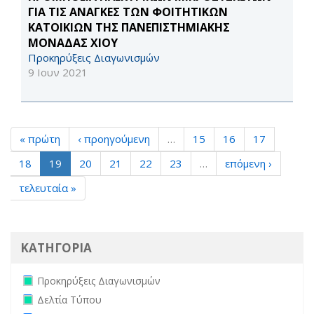
ΓΙΑ ΤΙΣ ΑΝΑΓΚΕΣ ΤΩΝ ΦΟΙΤΗΤΙΚΩΝ
ΚΑΤΟΙΚΙΩΝ ΤΗΣ ΠΑΝΕΠΙΣΤΗΜΙΑΚΗΣ
ΜΟΝΑΔΑΣ ΧΙΟΥ
Προκηρύξεις Διαγωνισμών
9 Ιουν 2021
« πρώτη
‹ προηγούμενη
…
15
16
17
18
19
20
21
22
23
…
επόμενη ›
τελευταία »
ΚΑΤΗΓΟΡΙΑ
Remove Προκηρύξεις Διαγωνισμών filter
Προκηρύξεις Διαγωνισμών
Remove Δελτία Τύπου filter
Δελτία Τύπου