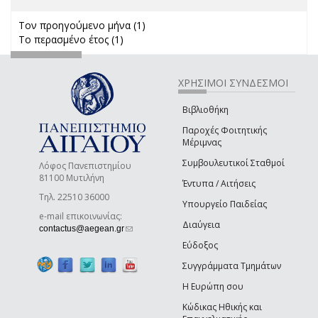
Τον προηγούμενο μήνα (1)
Apply Τον προηγούμενο μήνα
Το περασμένο έτος (1)
Apply Το περασμένο έτος filter
filter
ΧΡΗΣΙΜΟΙ ΣΥΝΔΕΣΜΟΙ
Βιβλιοθήκη
Παροχές Φοιτητικής
Μέριμνας
Συμβουλευτικοί Σταθμοί
Λόφος Πανεπιστημίου
81100 Μυτιλήνη
Έντυπα / Αιτήσεις
Τηλ. 22510 36000
Υπουργείο Παιδείας
e-mail επικοινωνίας:
Διαύγεια
(link sends e-mail)
contactus@aegean.gr
Εύδοξος
Συγγράμματα Τμημάτων
Η Ευρώπη σου
Κώδικας Ηθικής και