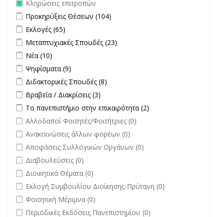
Remove Κληρώσεις επιτροπών filter
Κληρώσεις επιτροπών
Apply Προκηρύξεις Θέσεων filter
Apply Προκηρύξεις Θέσεων
Προκηρύξεις Θέσεων (104)
filter
Apply Εκλογές filter
Apply Εκλογές filter
Εκλογές (65)
Apply Μεταπτυχιακές Σπουδές filter
Apply Μεταπτυχιακές
Μεταπτυχιακές Σπουδές (23)
Σπουδές filter
Apply Νέα filter
Apply Νέα filter
Νέα (10)
Apply Ψηφίσματα filter
Apply Ψηφίσματα filter
Ψηφίσματα (9)
Apply Διδακτορικές Σπουδές filter
Apply Διδακτορικές Σπουδές
Διδακτορικές Σπουδές (8)
filter
Apply Βραβεία / Διακρίσεις filter
Apply Βραβεία / Διακρίσεις filter
Βραβεία / Διακρίσεις (3)
Apply Το πανεπιστήμιο στην επικαιρότητα filter
Apply Το
Το πανεπιστήμιο στην επικαιρότητα (2)
πανεπιστήμιο στην
undefined
Αλλοδαποί Φοιτητές/Φοιτήτριες (0)
επικαιρότητα filter
undefined
Ανακοινώσεις άλλων φορέων (0)
undefined
Αποφάσεις Συλλογικών Οργάνων (0)
undefined
Διαβουλεύσεις (0)
undefined
Διοικητικά Θέματα (0)
undefined
Εκλογή Συμβουλίου Διοίκησης-Πρύτανη (0)
undefined
Φοιτητική Μέριμνα (0)
undefined
Περιοδικές Εκδόσεις Πανεπιστημίου (0)