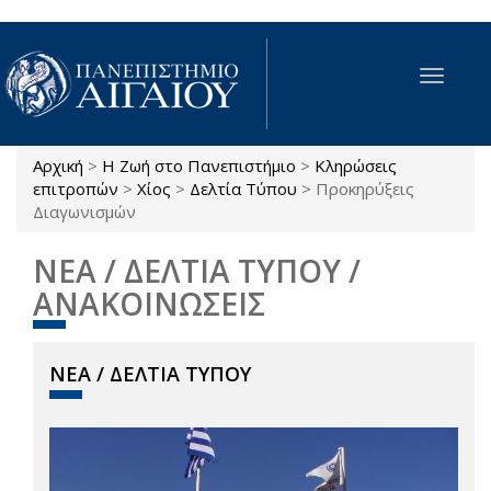
Παράκαμψη προς το κυρίως περιεχόμενο
Toggle
navigat
Αρχική
>
Η Ζωή στο Πανεπιστήμιο
>
Κληρώσεις
Είστε εδώ
επιτροπών
>
Χίος
>
Δελτία Τύπου
>
Προκηρύξεις
Διαγωνισμών
ΝΕΑ / ΔΕΛΤΙΑ ΤΥΠΟΥ /
ΑΝΑΚΟΙΝΩΣΕΙΣ
ΝΕΑ / ΔΕΛΤΙΑ ΤΥΠΟΥ