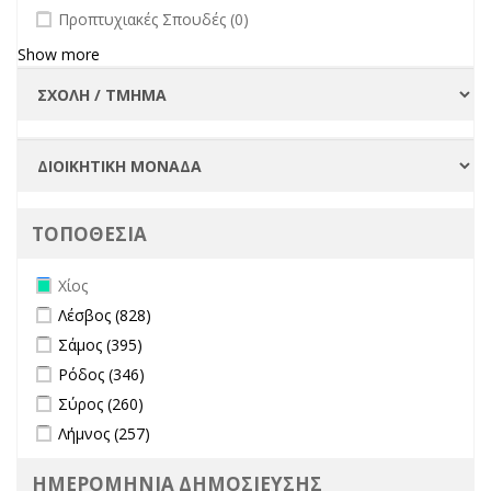
undefined
Προπτυχιακές Σπουδές (0)
Show more
ΤΟΠΟΘΕΣΙΑ
Remove Χίος filter
Χίος
Apply Λέσβος filter
Apply Λέσβος filter
Λέσβος (828)
Apply Σάμος filter
Apply Σάμος filter
Σάμος (395)
Apply Ρόδος filter
Apply Ρόδος filter
Ρόδος (346)
Apply Σύρος filter
Apply Σύρος filter
Σύρος (260)
Apply Λήμνος filter
Apply Λήμνος filter
Λήμνος (257)
ΗΜΕΡΟΜΗΝΙΑ ΔΗΜΟΣΙΕΥΣΗΣ