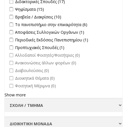
Apply Διδακτορικές Σπουδές filter
Apply Διδακτορικές Σπουδές
Διδακτορικές Σπουδές (17)
filter
Apply Ψηφίσματα filter
Apply Ψηφίσματα filter
Ψηφίσματα (15)
Apply Βραβεία / Διακρίσεις filter
Apply Βραβεία / Διακρίσεις filter
Βραβεία / Διακρίσεις (10)
Apply Το πανεπιστήμιο στην επικαιρότητα filter
Apply Το
Το πανεπιστήμιο στην επικαιρότητα (6)
πανεπιστήμιο στην
Apply Αποφάσεις Συλλογικών Οργάνων filter
Apply Αποφάσεις
Αποφάσεις Συλλογικών Οργάνων (1)
επικαιρότητα filter
Συλλογικών
Apply Περιοδικές Εκδόσεις Πανεπιστημίου filter
Apply Περιοδικές
Περιοδικές Εκδόσεις Πανεπιστημίου (1)
Οργάνων filter
Εκδόσεις
Apply Προπτυχιακές Σπουδές filter
Apply Προπτυχιακές Σπουδές
Προπτυχιακές Σπουδές (1)
Πανεπιστημίου
filter
undefined
Αλλοδαποί Φοιτητές/Φοιτήτριες (0)
filter
undefined
Ανακοινώσεις άλλων φορέων (0)
undefined
Διαβουλεύσεις (0)
undefined
Διοικητικά Θέματα (0)
undefined
Φοιτητική Μέριμνα (0)
Show more