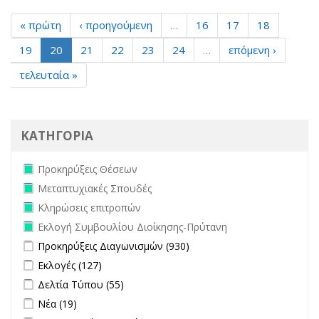
« πρώτη
‹ προηγούμενη
…
16
17
18
19
20
21
22
23
24
…
επόμενη ›
τελευταία »
ΚΑΤΗΓΟΡΙΑ
Remove Προκηρύξεις Θέσεων filter
Προκηρύξεις Θέσεων
Remove Μεταπτυχιακές Σπουδές filter
Μεταπτυχιακές Σπουδές
Remove Κληρώσεις επιτροπών filter
Κληρώσεις επιτροπών
Remove Εκλογή Συμβουλίου Διοίκησης-Πρύτανη filter
Εκλογή Συμβουλίου Διοίκησης-Πρύτανη
Apply Προκηρύξεις Διαγωνισμών filter
Apply Προκηρύξεις
Προκηρύξεις Διαγωνισμών (930)
Διαγωνισμών filter
Apply Εκλογές filter
Apply Εκλογές filter
Εκλογές (127)
Apply Δελτία Τύπου filter
Apply Δελτία Τύπου filter
Δελτία Τύπου (55)
Apply Νέα filter
Apply Νέα filter
Νέα (19)