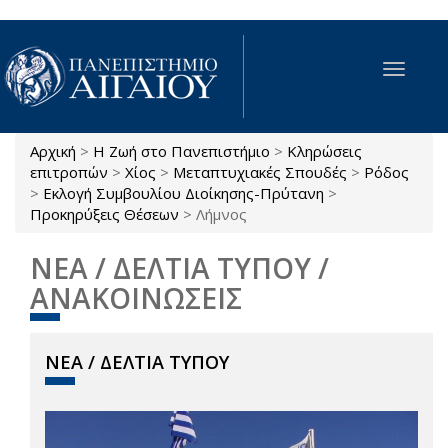
Παράκαμψη προς το κυρίως περιεχόμενο
Toggle
navigat
Αρχική
>
Η Ζωή στο Πανεπιστήμιο
>
Κληρώσεις
Είστε εδώ
επιτροπών
>
Χίος
>
Μεταπτυχιακές Σπουδές
>
Ρόδος
>
Εκλογή Συμβουλίου Διοίκησης-Πρύτανη
>
Προκηρύξεις Θέσεων
>
Λήμνος
ΝΕΑ / ΔΕΛΤΙΑ ΤΥΠΟΥ /
ΑΝΑΚΟΙΝΩΣΕΙΣ
ΝΕΑ / ΔΕΛΤΙΑ ΤΥΠΟΥ