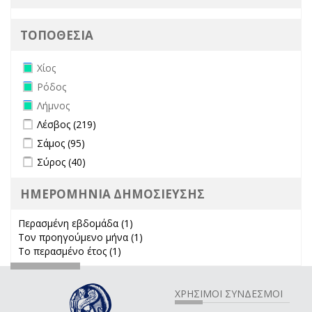
ΤΟΠΟΘΕΣΙΑ
Remove Χίος filter
Χίος
Remove Ρόδος filter
Ρόδος
Remove Λήμνος filter
Λήμνος
Apply Λέσβος filter
Apply Λέσβος filter
Λέσβος (219)
Apply Σάμος filter
Apply Σάμος filter
Σάμος (95)
Apply Σύρος filter
Apply Σύρος filter
Σύρος (40)
ΗΜΕΡΟΜΗΝΙΑ ΔΗΜΟΣΙΕΥΣΗΣ
Περασμένη εβδομάδα (1)
Apply Περασμένη εβδομάδα filter
Τον προηγούμενο μήνα (1)
Apply Τον προηγούμενο μήνα
Το περασμένο έτος (1)
Apply Το περασμένο έτος filter
filter
ΧΡΗΣΙΜΟΙ ΣΥΝΔΕΣΜΟΙ