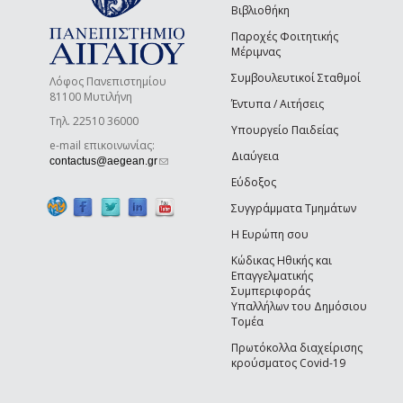
Βιβλιοθήκη
Παροχές Φοιτητικής
Μέριμνας
Συμβουλευτικοί Σταθμοί
Λόφος Πανεπιστημίου
81100 Μυτιλήνη
Έντυπα / Αιτήσεις
Τηλ. 22510 36000
Υπουργείο Παιδείας
e-mail επικοινωνίας:
Διαύγεια
(link sends e-mail)
contactus@aegean.gr
Εύδοξος
Συγγράμματα Τμημάτων
Η Ευρώπη σου
Κώδικας Ηθικής και
Επαγγελματικής
Συμπεριφοράς
Υπαλλήλων του Δημόσιου
Τομέα
Πρωτόκολλα διαχείρισης
κρούσματος Covid-19