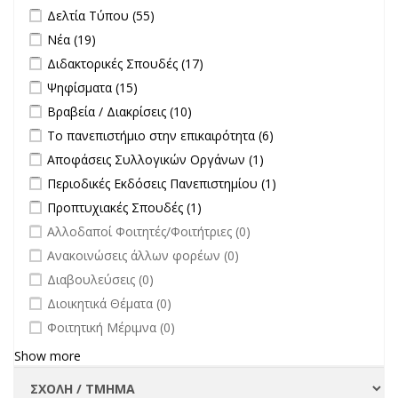
Apply Δελτία Τύπου filter
Apply Δελτία Τύπου filter
Δελτία Τύπου (55)
Apply Νέα filter
Apply Νέα filter
Νέα (19)
Apply Διδακτορικές Σπουδές filter
Apply Διδακτορικές Σπουδές
Διδακτορικές Σπουδές (17)
filter
Apply Ψηφίσματα filter
Apply Ψηφίσματα filter
Ψηφίσματα (15)
Apply Βραβεία / Διακρίσεις filter
Apply Βραβεία / Διακρίσεις filter
Βραβεία / Διακρίσεις (10)
Apply Το πανεπιστήμιο στην επικαιρότητα filter
Apply Το
Το πανεπιστήμιο στην επικαιρότητα (6)
πανεπιστήμιο στην
Apply Αποφάσεις Συλλογικών Οργάνων filter
Apply Αποφάσεις
Αποφάσεις Συλλογικών Οργάνων (1)
επικαιρότητα filter
Συλλογικών
Apply Περιοδικές Εκδόσεις Πανεπιστημίου filter
Apply Περιοδικές
Περιοδικές Εκδόσεις Πανεπιστημίου (1)
Οργάνων filter
Εκδόσεις
Apply Προπτυχιακές Σπουδές filter
Apply Προπτυχιακές Σπουδές
Προπτυχιακές Σπουδές (1)
Πανεπιστημίου
filter
undefined
Αλλοδαποί Φοιτητές/Φοιτήτριες (0)
filter
undefined
Ανακοινώσεις άλλων φορέων (0)
undefined
Διαβουλεύσεις (0)
undefined
Διοικητικά Θέματα (0)
undefined
Φοιτητική Μέριμνα (0)
Show more