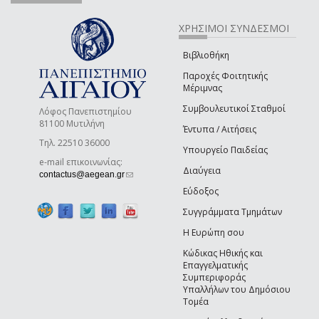
ΧΡΗΣΙΜΟΙ ΣΥΝΔΕΣΜΟΙ
Βιβλιοθήκη
Παροχές Φοιτητικής
Μέριμνας
Συμβουλευτικοί Σταθμοί
Λόφος Πανεπιστημίου
81100 Μυτιλήνη
Έντυπα / Αιτήσεις
Τηλ. 22510 36000
Υπουργείο Παιδείας
e-mail επικοινωνίας:
Διαύγεια
(link sends e-mail)
contactus@aegean.gr
Εύδοξος
Συγγράμματα Τμημάτων
Η Ευρώπη σου
Κώδικας Ηθικής και
Επαγγελματικής
Συμπεριφοράς
Υπαλλήλων του Δημόσιου
Τομέα