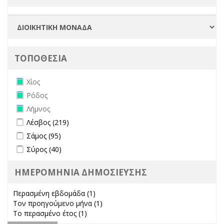
ΤΟΠΟΘΕΣΙΑ
Remove Χίος filter
Χίος
Remove Ρόδος filter
Ρόδος
Remove Λήμνος filter
Λήμνος
Apply Λέσβος filter
Apply Λέσβος filter
Λέσβος (219)
Apply Σάμος filter
Apply Σάμος filter
Σάμος (95)
Apply Σύρος filter
Apply Σύρος filter
Σύρος (40)
ΗΜΕΡΟΜΗΝΙΑ ΔΗΜΟΣΙΕΥΣΗΣ
Περασμένη εβδομάδα (1)
Apply Περασμένη εβδομάδα filter
Τον προηγούμενο μήνα (1)
Apply Τον προηγούμενο μήνα
Το περασμένο έτος (1)
Apply Το περασμένο έτος filter
filter