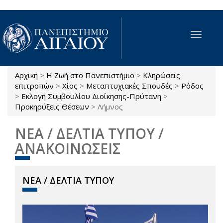
Παράκαμψη προς το κυρίως περιεχόμενο
Toggle
navigat
Αρχική
>
Η Ζωή στο Πανεπιστήμιο
>
Κληρώσεις
Είστε εδώ
επιτροπών
>
Χίος
>
Μεταπτυχιακές Σπουδές
>
Ρόδος
>
Εκλογή Συμβουλίου Διοίκησης-Πρύτανη
>
Προκηρύξεις Θέσεων
>
Λήμνος
ΝΕΑ / ΔΕΛΤΙΑ ΤΥΠΟΥ /
ΑΝΑΚΟΙΝΩΣΕΙΣ
ΝΕΑ / ΔΕΛΤΙΑ ΤΥΠΟΥ