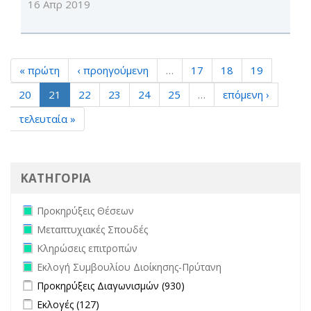
16 Απρ 2019
« πρώτη
‹ προηγούμενη
…
17
18
19
20
21
22
23
24
25
…
επόμενη ›
τελευταία »
ΚΑΤΗΓΟΡΙΑ
Remove Προκηρύξεις Θέσεων filter
Προκηρύξεις Θέσεων
Remove Μεταπτυχιακές Σπουδές filter
Μεταπτυχιακές Σπουδές
Remove Κληρώσεις επιτροπών filter
Κληρώσεις επιτροπών
Remove Εκλογή Συμβουλίου Διοίκησης-Πρύτανη filter
Εκλογή Συμβουλίου Διοίκησης-Πρύτανη
Apply Προκηρύξεις Διαγωνισμών filter
Apply Προκηρύξεις
Προκηρύξεις Διαγωνισμών (930)
Διαγωνισμών filter
Apply Εκλογές filter
Apply Εκλογές filter
Εκλογές (127)