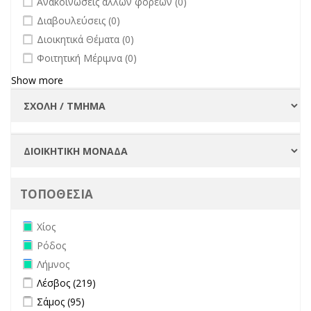
Ανακοινώσεις άλλων φορέων (0)
undefined
Διαβουλεύσεις (0)
undefined
Διοικητικά Θέματα (0)
undefined
Φοιτητική Μέριμνα (0)
Show more
ΤΟΠΟΘΕΣΙΑ
Remove Χίος filter
Χίος
Remove Ρόδος filter
Ρόδος
Remove Λήμνος filter
Λήμνος
Apply Λέσβος filter
Apply Λέσβος filter
Λέσβος (219)
Apply Σάμος filter
Apply Σάμος filter
Σάμος (95)