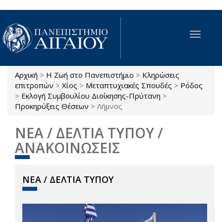
Παράκαμψη προς το κυρίως περιεχόμενο
Toggle
navigat
Αρχική
>
Η Ζωή στο Πανεπιστήμιο
>
Κληρώσεις
Είστε εδώ
επιτροπών
>
Χίος
>
Μεταπτυχιακές Σπουδές
>
Ρόδος
>
Εκλογή Συμβουλίου Διοίκησης-Πρύτανη
>
Προκηρύξεις Θέσεων
>
Λήμνος
ΝΕΑ / ΔΕΛΤΙΑ ΤΥΠΟΥ /
ΑΝΑΚΟΙΝΩΣΕΙΣ
ΝΕΑ / ΔΕΛΤΙΑ ΤΥΠΟΥ