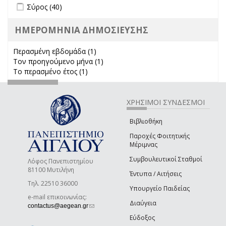
Apply Σύρος filter
Apply Σύρος filter
Σύρος (40)
ΗΜΕΡΟΜΗΝΙΑ ΔΗΜΟΣΙΕΥΣΗΣ
Περασμένη εβδομάδα (1)
Apply Περασμένη εβδομάδα filter
Τον προηγούμενο μήνα (1)
Apply Τον προηγούμενο μήνα
Το περασμένο έτος (1)
Apply Το περασμένο έτος filter
filter
ΧΡΗΣΙΜΟΙ ΣΥΝΔΕΣΜΟΙ
Βιβλιοθήκη
Παροχές Φοιτητικής
Μέριμνας
Συμβουλευτικοί Σταθμοί
Λόφος Πανεπιστημίου
81100 Μυτιλήνη
Έντυπα / Αιτήσεις
Τηλ. 22510 36000
Υπουργείο Παιδείας
e-mail επικοινωνίας:
Διαύγεια
(link sends e-mail)
contactus@aegean.gr
Εύδοξος