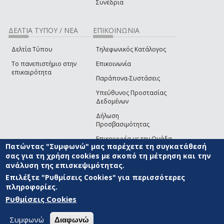
Συνέδρια
ΔΕΛΤΙΑ ΤΥΠΟΥ / ΝΕΑ
ΕΠΙΚΟΙΝΩΝΙΑ
Δελτία Τύπου
Τηλεφωνικός Κατάλογος
Το πανεπιστήμιο στην
Επικοινωνία
επικαιρότητα
Παράπονα-Συστάσεις
Υπεύθυνος Προστασίας
Δεδομένων
Δήλωση
Προσβασιμότητας
Επικοινωνία με την Ομάδα
Πατώντας "Συμφωνώ" μας παρέχετε τη συγκατάθεσή
Ανάπτυξης του site
(link sends e-mail)
σας για τη χρήση cookies με σκοπό τη μέτρηση και την
ανάλυση της επισκεψιμότητας.
© ΠΑΝΕΠΙΣΤΗΜΙΟ ΑΙΓΑΙΟΥ
ΟΡΟΙ ΧΡΗΣΗΣ
ΠΟΛΙΤΙΚΗ COOKIES
ΟΜΑΔΑ
ΑΝΑΠΤΥΞΗΣ
Επιλέξτε "Ρυθμίσεις Cookies" για περισσότερες
πληροφορίες.
Ρυθμίσεις Cookies
Συμφωνώ
Διαφωνώ