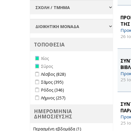
ΠΡΟ
ΤΗΣ
Προκ
26 Ι
ΤΟΠΟΘΕΣΙΑ
Remove Χίος filter
Χίος
ΣΥΝ
Remove Σύρος filter
Σύρος
ΒΙΒ
Apply Λέσβος filter
Apply Λέσβος filter
Προκ
Λέσβος (828)
25 Ι
Apply Σάμος filter
Apply Σάμος filter
Σάμος (395)
Apply Ρόδος filter
Apply Ρόδος filter
Ρόδος (346)
Apply Λήμνος filter
Apply Λήμνος filter
Λήμνος (257)
ΣΥΝ
ΠΑΡ
ΗΜΕΡΟΜΗΝΙΑ
ΔΗΜΟΣΙΕΥΣΗΣ
Προκ
25 Ι
Περασμένη εβδομάδα (1)
Apply