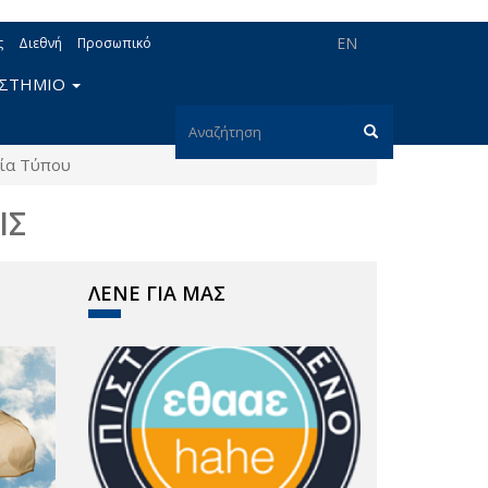
EN
ς
Διεθνή
Προσωπικό
ΙΣΤΗΜΙΟ
Φόρμα
ία Τύπου
αναζήτησης
Αναζήτηση
ΙΣ
ΛΕΝΕ ΓΙΑ ΜΑΣ