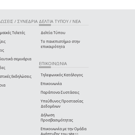
ΩΣΕΙΣ / ΣΥΝΕΔΡΙΑ
ΔΕΛΤΙΑ ΤΥΠΟΥ / ΝΕΑ
μαϊκές Τελετές
Δελτία Τύπου
εις
Το πανεπιστήμιο στην
επικαιρότητα
εις
δευτικά σεμινάρια
ΕΠΙΚΟΙΝΩΝΙΑ
δες
Τηλεφωνικός Κατάλογος
στικές Εκδηλώσεις
Επικοινωνία
ρια
Παράπονα-Συστάσεις
Υπεύθυνος Προστασίας
Δεδομένων
Δήλωση
Προσβασιμότητας
Επικοινωνία με την Ομάδα
Ανάπτυξης του site
(link sends e-mail)