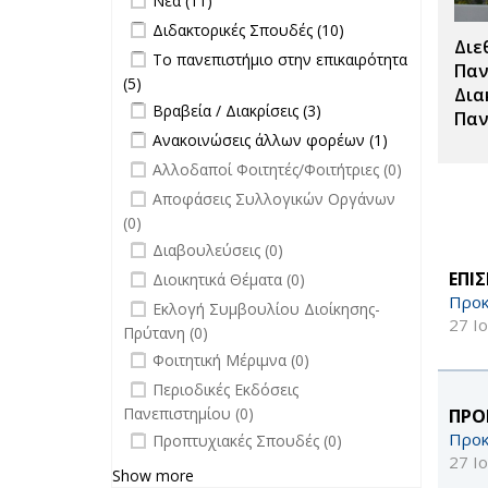
Νέα (11)
Apply Διδακτορικές Σπουδές filter
Apply
Διδακτορικές Σπουδές (10)
Διε
Διδακτορικές
Apply Το πανεπιστήμιο στην
Το πανεπιστήμιο στην επικαιρότητα
Σπουδές
Παν
επικαιρότητα filter
(5)
Apply Το πανεπιστήμιο στην
filter
Δια
Apply Βραβεία / Διακρίσεις filter
επικαιρότητα filter
Apply
Βραβεία / Διακρίσεις (3)
Παν
Βραβεία /
Apply Ανακοινώσεις άλλων φορέων
Apply
Ανακοινώσεις άλλων φορέων (1)
Διακρίσεις
filter
Ανακοινώσεις
undefined
Αλλοδαποί Φοιτητές/Φοιτήτριες (0)
filter
άλλων
undefined
Αποφάσεις Συλλογικών Οργάνων
φορέων filter
(0)
undefined
Διαβουλεύσεις (0)
undefined
ΕΠΙ
Διοικητικά Θέματα (0)
Προκ
undefined
Εκλογή Συμβουλίου Διοίκησης-
27 Ι
Πρύτανη (0)
undefined
Φοιτητική Μέριμνα (0)
undefined
Περιοδικές Εκδόσεις
Πανεπιστημίου (0)
ΠΡΟ
undefined
Προκ
Προπτυχιακές Σπουδές (0)
27 Ι
Show more