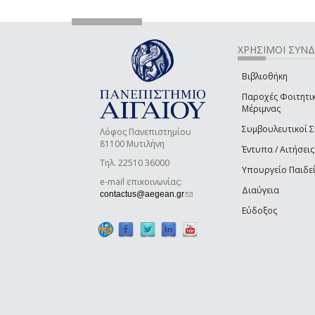
ΧΡΗΣΙΜΟΙ ΣΥΝ
Βιβλιοθήκη
Παροχές Φοιτητι
Μέριμνας
Συμβουλευτικοί 
Λόφος Πανεπιστημίου
81100 Μυτιλήνη
Έντυπα / Αιτήσεις
Τηλ. 22510 36000
Υπουργείο Παιδε
e-mail επικοινωνίας:
Διαύγεια
(link sends e-mail)
contactus@aegean.gr
Εύδοξος