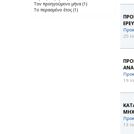
Τον προηγούμενο μήνα (1)
Περασμένη
Apply Τον
Το περασμένο έτος (1)
Apply Το
εβδομάδα filter
προηγούμενο
περασμένο έτος
μήνα filter
ΠΡΟ
filter
ΕΡΕΥ
Προκ
25 Ι
ΠΡΟ
ΑΝΑ
Προκ
19 Ι
ΚΑΤ
ΜΗΧ
Προκ
13 Ι