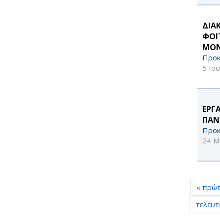
ΔΙΑ
ΦΟΙ
ΜΟΝ
Προκ
5 Ιο
ΕΡΓ
ΠΑΝ
Προκ
24 Μ
« πρώ
τελευτ