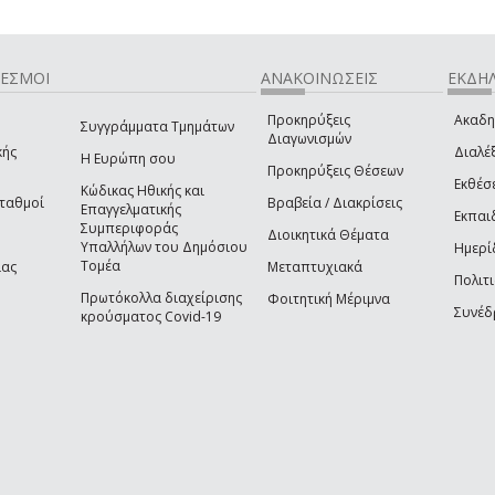
ΔΕΣΜΟΙ
ΑΝΑΚΟΙΝΩΣΕΙΣ
ΕΚΔΗΛ
Προκηρύξεις
Ακαδη
Συγγράμματα Τμημάτων
Διαγωνισμών
κής
Διαλέξ
Η Ευρώπη σου
Προκηρύξεις Θέσεων
Εκθέσ
Κώδικας Ηθικής και
Σταθμοί
Βραβεία / Διακρίσεις
Επαγγελματικής
Εκπαι
Συμπεριφοράς
Διοικητικά Θέματα
Υπαλλήλων του Δημόσιου
Ημερί
Τομέα
ίας
Μεταπτυχιακά
Πολιτι
Πρωτόκολλα διαχείρισης
Φοιτητική Μέριμνα
Συνέδ
κρούσματος Covid-19