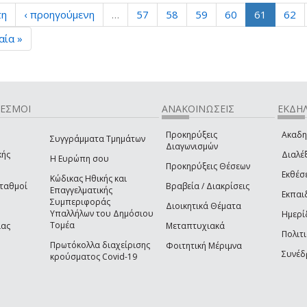
τη
‹ προηγούμενη
…
57
58
59
60
61
62
αία »
ΔΕΣΜΟΙ
ΑΝΑΚΟΙΝΩΣΕΙΣ
ΕΚΔΗΛ
Προκηρύξεις
Ακαδη
Συγγράμματα Τμημάτων
Διαγωνισμών
κής
Διαλέξ
Η Ευρώπη σου
Προκηρύξεις Θέσεων
Εκθέσ
Κώδικας Ηθικής και
Σταθμοί
Βραβεία / Διακρίσεις
Επαγγελματικής
Εκπαι
Συμπεριφοράς
Διοικητικά Θέματα
Υπαλλήλων του Δημόσιου
Ημερί
Τομέα
ίας
Μεταπτυχιακά
Πολιτι
Πρωτόκολλα διαχείρισης
Φοιτητική Μέριμνα
Συνέδ
κρούσματος Covid-19