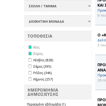
ΚΑΙ
Προκ
6 Ιο
Ο «
ΤΟΠΟΘΕΣΙΑ
Δελτ
3 Ιο
Remove Χίος filter
Χίος
Remove Σύρος filter
Σύρος
Apply Λέσβος filter
Apply Λέσβος filter
Λέσβος (828)
ΠΡΟ
Apply Σάμος filter
Apply Σάμος filter
Σάμος (395)
ΑΝΑ
Apply Ρόδος filter
Apply Ρόδος filter
Ρόδος (346)
Προκ
Apply Λήμνος filter
Apply Λήμνος filter
Λήμνος (257)
26 Ι
ΗΜΕΡΟΜΗΝΙΑ
ΔΗΜΟΣΙΕΥΣΗΣ
ΠΡΟ
Περασμένη εβδομάδα (1)
Apply
ΜΟΝ