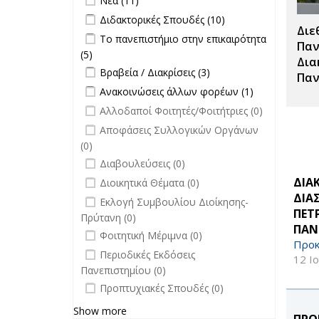
Νέα (11)
Apply Διδακτορικές Σπουδές filter
Apply
Διδακτορικές Σπουδές (10)
Διε
Διδακτορικές
Apply Το πανεπιστήμιο στην
Το πανεπιστήμιο στην επικαιρότητα
Σπουδές
Παν
επικαιρότητα filter
(5)
Apply Το πανεπιστήμιο στην
filter
Δια
Apply Βραβεία / Διακρίσεις filter
επικαιρότητα filter
Apply
Βραβεία / Διακρίσεις (3)
Παν
Βραβεία /
Apply Ανακοινώσεις άλλων φορέων
Apply
Ανακοινώσεις άλλων φορέων (1)
Διακρίσεις
filter
Ανακοινώσεις
undefined
Αλλοδαποί Φοιτητές/Φοιτήτριες (0)
filter
άλλων
undefined
Αποφάσεις Συλλογικών Οργάνων
φορέων filter
(0)
undefined
Διαβουλεύσεις (0)
undefined
ΔΙΑ
Διοικητικά Θέματα (0)
ΔΙΑ
undefined
Εκλογή Συμβουλίου Διοίκησης-
ΠΕΤ
Πρύτανη (0)
ΠΑΝ
undefined
Φοιτητική Μέριμνα (0)
Προκ
undefined
Περιοδικές Εκδόσεις
12 Ι
Πανεπιστημίου (0)
undefined
Προπτυχιακές Σπουδές (0)
Show more
ΠΡΟ