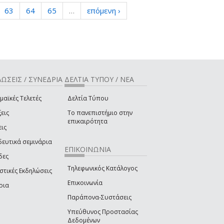
63
64
65
…
επόμενη ›
ΩΣΕΙΣ / ΣΥΝΕΔΡΙΑ
ΔΕΛΤΙΑ ΤΥΠΟΥ / ΝΕΑ
μαϊκές Τελετές
Δελτία Τύπου
εις
Το πανεπιστήμιο στην
επικαιρότητα
εις
δευτικά σεμινάρια
ΕΠΙΚΟΙΝΩΝΙΑ
δες
Τηλεφωνικός Κατάλογος
στικές Εκδηλώσεις
Επικοινωνία
ρια
Παράπονα-Συστάσεις
Υπεύθυνος Προστασίας
Δεδομένων