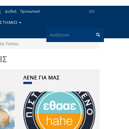
EN
ς
Διεθνή
Προσωπικό
ΙΣΤΗΜΙΟ
Φόρμα
ία Τύπου
αναζήτησης
Αναζήτηση
ΙΣ
ΛΕΝΕ ΓΙΑ ΜΑΣ