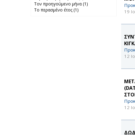
Τον προηγούμενο μήνα (1)
Περασμένη
Apply Τον
Προκ
Το περασμένο έτος (1)
Apply Το
εβδομάδα filter
προηγούμενο
19 Ι
περασμένο έτος
μήνα filter
filter
ΣΥΝ
ΚΙΓ
Προκ
12 Ι
ΜΕΤ
(DA
ΣΤΟ
Προκ
12 Ι
ΔΩΔ