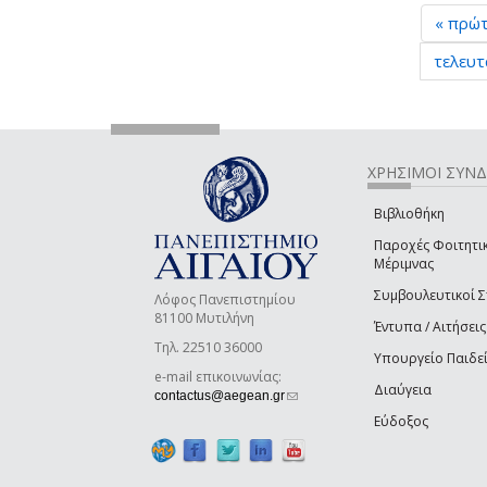
« πρώ
τελευτ
ΧΡΗΣΙΜΟΙ ΣΥΝ
Βιβλιοθήκη
Παροχές Φοιτητι
Μέριμνας
Συμβουλευτικοί 
Λόφος Πανεπιστημίου
81100 Μυτιλήνη
Έντυπα / Αιτήσεις
Τηλ. 22510 36000
Υπουργείο Παιδε
e-mail επικοινωνίας:
Διαύγεια
(link sends e-mail)
contactus@aegean.gr
Εύδοξος