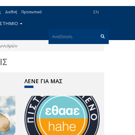
EN
ς
Διεθνή
Προσωπικό
ΙΣΤΗΜΙΟ
Φόρμα
γωνισμών
αναζήτησης
Αναζήτηση
ΙΣ
ΛΕΝΕ ΓΙΑ ΜΑΣ