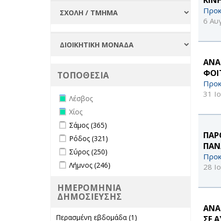
Προκ
6 Αυ
ΑΝΑ
ΦΟΙ
ΤΟΠΟΘΕΣΙΑ
Προκ
31 Ι
Remove Λέσβος filter
Λέσβος
Remove Χίος filter
Χίος
Apply Σάμος filter
Apply Σάμος filter
Σάμος (365)
ΠΑΡ
Apply Ρόδος filter
Apply Ρόδος filter
Ρόδος (321)
ΠΑΝ
Apply Σύρος filter
Apply Σύρος filter
Σύρος (250)
Προκ
Apply Λήμνος filter
Apply Λήμνος filter
Λήμνος (246)
28 Ι
ΗΜΕΡΟΜΗΝΙΑ
ΔΗΜΟΣΙΕΥΣΗΣ
ΑΝΑ
Περασμένη εβδομάδα (1)
Apply
ΣΕ 