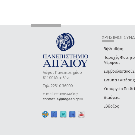
ΧΡΗΣΙΜΟΙ ΣΥΝ
Βιβλιοθήκη
Παροχές Φοιτητι
Μέριμνας
Συμβουλευτικοί 
Λόφος Πανεπιστημίου
81100 Μυτιλήνη
Έντυπα / Αιτήσεις
Τηλ. 22510 36000
Υπουργείο Παιδε
e-mail επικοινωνίας:
Διαύγεια
(link sends e-mail)
contactus@aegean.gr
Εύδοξος