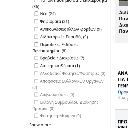
Το πανεπιστήμιο στην επικαιρότητα
Σπουδές filter
επικαιρότητα filter
(36)
Apply Το πανεπιστήμιο στην
Διε
Apply Νέα filter
επικαιρότητα filter
Apply Νέα filter
Νέα (24)
Παν
Apply Ψηφίσματα filter
Apply Ψηφίσματα filter
Ψηφίσματα (21)
Δια
Apply Ανακοινώσεις άλλων φορέων
Apply
Ανακοινώσεις άλλων φορέων (9)
Παν
filter
Ανακοινώσεις
Apply Διδακτορικές Σπουδές filter
Apply
Διδακτορικές Σπουδές (9)
άλλων
Διδακτορικές
Apply Περιοδικές Εκδόσεις
Περιοδικές Εκδόσεις
φορέων filter
Σπουδές
Πανεπιστημίου filter
Πανεπιστημίου (8)
Apply Περιοδικές
filter
Apply Βραβεία / Διακρίσεις filter
Εκδόσεις
Apply
Βραβεία / Διακρίσεις (7)
Πανεπιστημίου filter
Βραβεία /
Apply Διοικητικά Θέματα filter
Apply Διοικητικά
Διοικητικά Θέματα (1)
Διακρίσεις
Θέματα filter
undefined
ΑΝΑ
Αλλοδαποί Φοιτητές/Φοιτήτριες (0)
filter
ΓΙΑ
undefined
Αποφάσεις Συλλογικών Οργάνων
ΓΕΝ
(0)
Προκ
undefined
Διαβουλεύσεις (0)
6 Αυ
undefined
Εκλογή Συμβουλίου Διοίκησης-
Πρύτανη (0)
undefined
Φοιτητική Μέριμνα (0)
ΠΡΟ
Show more
ΚΙΝ