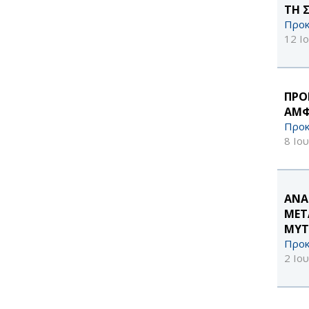
ΤΗ 
Προκ
12 Ι
ΠΡΟ
ΑΜΦ
Προκ
8 Ιο
ΑΝΑ
ΜΕΤ
ΜΥΤ
Προκ
2 Ιο