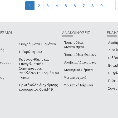
1
2
3
4
5
6
7
8
9
…
ΔΕΣΜΟΙ
ΑΝΑΚΟΙΝΩΣΕΙΣ
ΕΚΔΗΛ
Προκηρύξεις
Ακαδη
Συγγράμματα Τμημάτων
Διαγωνισμών
κής
Διαλέξ
Η Ευρώπη σου
Προκηρύξεις Θέσεων
Εκθέσ
Κώδικας Ηθικής και
Σταθμοί
Βραβεία / Διακρίσεις
Επαγγελματικής
Εκπαι
Συμπεριφοράς
Διοικητικά Θέματα
Υπαλλήλων του Δημόσιου
Ημερί
Τομέα
ίας
Μεταπτυχιακά
Πολιτι
Πρωτόκολλα διαχείρισης
Φοιτητική Μέριμνα
Συνέδ
κρούσματος Covid-19