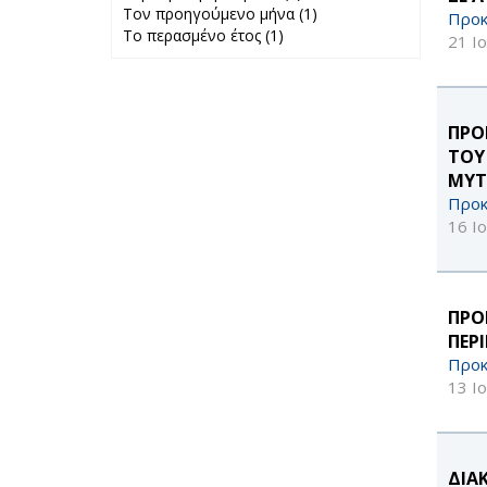
Τον προηγούμενο μήνα (1)
Περασμένη
Apply Τον
Προκ
Το περασμένο έτος (1)
Apply Το
εβδομάδα filter
προηγούμενο
21 Ι
περασμένο έτος
μήνα filter
filter
ΠΡΟ
ΤΟΥ
ΜΥΤ
Προκ
16 Ι
ΠΡΟ
ΠΕΡ
Προκ
13 Ι
ΔΙΑ