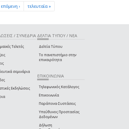
επόμενη ›
τελευταία »
ΩΣΕΙΣ / ΣΥΝΕΔΡΙΑ
ΔΕΛΤΙΑ ΤΥΠΟΥ / ΝΕΑ
μαϊκές Τελετές
Δελτία Τύπου
εις
Το πανεπιστήμιο στην
επικαιρότητα
εις
δευτικά σεμινάρια
ΕΠΙΚΟΙΝΩΝΙΑ
δες
Τηλεφωνικός Κατάλογος
στικές Εκδηλώσεις
Επικοινωνία
ρια
Παράπονα-Συστάσεις
Υπεύθυνος Προστασίας
Δεδομένων
Δήλωση