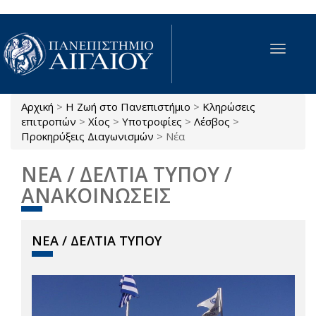
Παράκαμψη προς το κυρίως περιεχόμενο
Toggle
navigat
Αρχική
>
Η Ζωή στο Πανεπιστήμιο
>
Κληρώσεις
Είστε εδώ
επιτροπών
>
Χίος
>
Υποτροφίες
>
Λέσβος
>
Προκηρύξεις Διαγωνισμών
>
Νέα
ΝΕΑ / ΔΕΛΤΙΑ ΤΥΠΟΥ /
ΑΝΑΚΟΙΝΩΣΕΙΣ
ΝΕΑ / ΔΕΛΤΙΑ ΤΥΠΟΥ