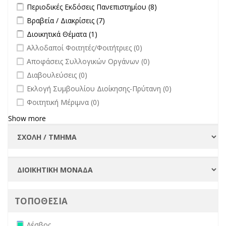
filter
Apply Περιοδικές Εκδόσεις Πανεπιστημίου filter
Apply Περιοδικές
Περιοδικές Εκδόσεις Πανεπιστημίου (8)
Εκδόσεις
Apply Βραβεία / Διακρίσεις filter
Apply Βραβεία / Διακρίσεις filter
Βραβεία / Διακρίσεις (7)
Πανεπιστημίου
Apply Διοικητικά Θέματα filter
Apply Διοικητικά Θέματα filter
Διοικητικά Θέματα (1)
filter
undefined
Αλλοδαποί Φοιτητές/Φοιτήτριες (0)
undefined
Αποφάσεις Συλλογικών Οργάνων (0)
undefined
Διαβουλεύσεις (0)
undefined
Εκλογή Συμβουλίου Διοίκησης-Πρύτανη (0)
undefined
Φοιτητική Μέριμνα (0)
Show more
ΤΟΠΟΘΕΣΙΑ
Remove Λέσβος filter
Λέσβος