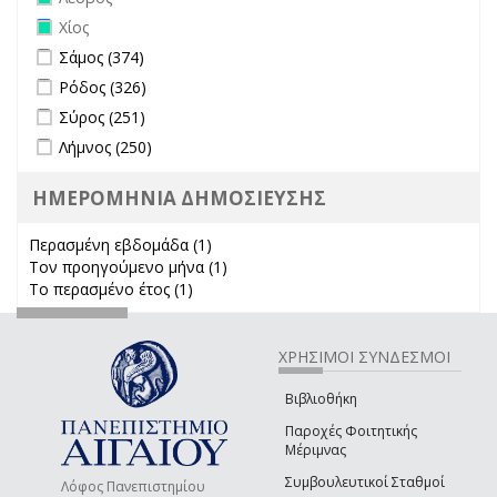
Remove Χίος filter
Χίος
Apply Σάμος filter
Apply Σάμος filter
Σάμος (374)
Apply Ρόδος filter
Apply Ρόδος filter
Ρόδος (326)
Apply Σύρος filter
Apply Σύρος filter
Σύρος (251)
Apply Λήμνος filter
Apply Λήμνος filter
Λήμνος (250)
ΗΜΕΡΟΜΗΝΙΑ ΔΗΜΟΣΙΕΥΣΗΣ
Περασμένη εβδομάδα (1)
Apply Περασμένη εβδομάδα filter
Τον προηγούμενο μήνα (1)
Apply Τον προηγούμενο μήνα
Το περασμένο έτος (1)
Apply Το περασμένο έτος filter
filter
ΧΡΗΣΙΜΟΙ ΣΥΝΔΕΣΜΟΙ
Βιβλιοθήκη
Παροχές Φοιτητικής
Μέριμνας
Συμβουλευτικοί Σταθμοί
Λόφος Πανεπιστημίου