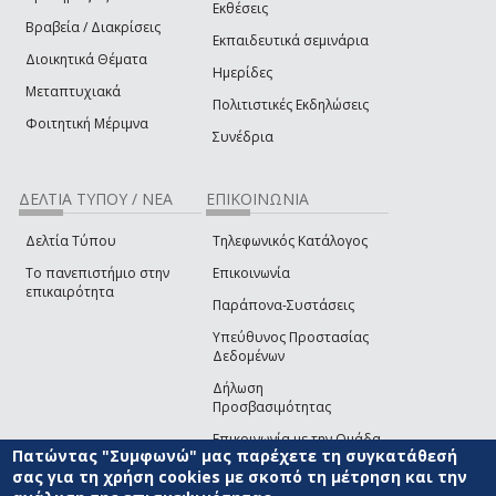
Εκθέσεις
Βραβεία / Διακρίσεις
Εκπαιδευτικά σεμινάρια
Διοικητικά Θέματα
Ημερίδες
Μεταπτυχιακά
Πολιτιστικές Εκδηλώσεις
Φοιτητική Μέριμνα
Συνέδρια
ΔΕΛΤΙΑ ΤΥΠΟΥ / ΝΕΑ
ΕΠΙΚΟΙΝΩΝΙΑ
Δελτία Τύπου
Τηλεφωνικός Κατάλογος
Το πανεπιστήμιο στην
Επικοινωνία
επικαιρότητα
Παράπονα-Συστάσεις
Υπεύθυνος Προστασίας
Δεδομένων
Δήλωση
Προσβασιμότητας
Επικοινωνία με την Ομάδα
Πατώντας "Συμφωνώ" μας παρέχετε τη συγκατάθεσή
Ανάπτυξης του site
(link sends e-mail)
σας για τη χρήση cookies με σκοπό τη μέτρηση και την