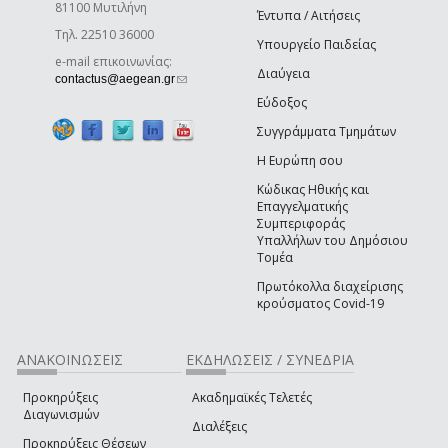
81100 Μυτιλήνη
Έντυπα / Αιτήσεις
Τηλ. 22510 36000
Υπουργείο Παιδείας
e-mail επικοινωνίας:
Διαύγεια
(link sends e-mail)
contactus@aegean.gr
Εύδοξος
Συγγράμματα Τμημάτων
Η Ευρώπη σου
Κώδικας Ηθικής και
Επαγγελματικής
Συμπεριφοράς
Υπαλλήλων του Δημόσιου
Τομέα
Πρωτόκολλα διαχείρισης
κρούσματος Covid-19
ΑΝΑΚΟΙΝΩΣΕΙΣ
ΕΚΔΗΛΩΣΕΙΣ / ΣΥΝΕΔΡΙΑ
Προκηρύξεις
Ακαδημαϊκές Τελετές
Διαγωνισμών
Διαλέξεις
Προκηρύξεις Θέσεων