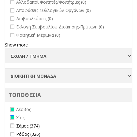
undefined
Αλλοδαποί Φοιτητές/Φοιτήτριες (0)
undefined
Αποφάσεις Συλλογικών Οργάνων (0)
undefined
Διαβουλεύσεις (0)
undefined
Εκλογή Συμβουλίου Διοίκησης-Πρύτανη (0)
undefined
Φοιτητική Μέριμνα (0)
Show more
ΤΟΠΟΘΕΣΙΑ
Remove Λέσβος filter
Λέσβος
Remove Χίος filter
Χίος
Apply Σάμος filter
Apply Σάμος filter
Σάμος (374)
Apply Ρόδος filter
Apply Ρόδος filter
Ρόδος (326)