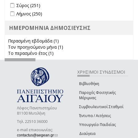
Apply Σύρος filter
Apply Σύρος filter
Σύρος (251)
Apply Λήμνος filter
Apply Λήμνος filter
Λήμνος (250)
ΗΜΕΡΟΜΗΝΙΑ ΔΗΜΟΣΙΕΥΣΗΣ
Περασμένη εβδομάδα (1)
Apply Περασμένη εβδομάδα filter
Τον προηγούμενο μήνα (1)
Apply Τον προηγούμενο μήνα
Το περασμένο έτος (1)
Apply Το περασμένο έτος filter
filter
ΧΡΗΣΙΜΟΙ ΣΥΝΔΕΣΜΟΙ
Βιβλιοθήκη
Παροχές Φοιτητικής
Μέριμνας
Συμβουλευτικοί Σταθμοί
Λόφος Πανεπιστημίου
81100 Μυτιλήνη
Έντυπα / Αιτήσεις
Τηλ. 22510 36000
Υπουργείο Παιδείας
e-mail επικοινωνίας:
Διαύγεια
(link sends e-mail)
contactus@aegean.gr