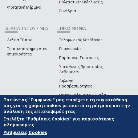
Πολιτιστικές Εκδηλώσεις
Φοιτητική Μέριμνα
Συνέδρια
ΔΕΛΤΙΑ ΤΥΠΟΥ / ΝΕΑ
ΕΠΙΚΟΙΝΩΝΙΑ
Δελτία Τύπου
Τηλεφωνικός Κατάλογος
Το πανεπιστήμιο στην
Επικοινωνία
επικαιρότητα
Παράπονα-Συστάσεις
Υπεύθυνος Προστασίας
Δεδομένων
Δήλωση
Προσβασιμότητας
Επικοινωνία με την Ομάδα
Πατώντας "Συμφωνώ" μας παρέχετε τη συγκατάθεσή
Ανάπτυξης του site
(link sends e-mail)
σας για τη χρήση cookies με σκοπό τη μέτρηση και την
ανάλυση της επισκεψιμότητας.
© ΠΑΝΕΠΙΣΤΗΜΙΟ ΑΙΓΑΙΟΥ
ΟΡΟΙ ΧΡΗΣΗΣ
ΠΟΛΙΤΙΚΗ COOKIES
ΟΜΑΔΑ
ΑΝΑΠΤΥΞΗΣ
Επιλέξτε "Ρυθμίσεις Cookies" για περισσότερες
πληροφορίες.
Ρυθμίσεις Cookies