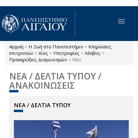
Παράκαμψη προς το κυρίως περιεχόμενο
Toggle
navigat
Αρχική
>
Η Ζωή στο Πανεπιστήμιο
>
Κληρώσεις
Είστε εδώ
επιτροπών
>
Χίος
>
Υποτροφίες
>
Λέσβος
>
Προκηρύξεις Διαγωνισμών
>
Νέα
ΝΕΑ / ΔΕΛΤΙΑ ΤΥΠΟΥ /
ΑΝΑΚΟΙΝΩΣΕΙΣ
ΝΕΑ / ΔΕΛΤΙΑ ΤΥΠΟΥ