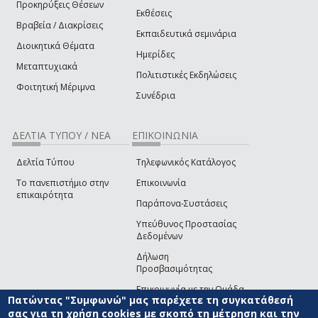
Προκηρύξεις Θέσεων
Εκθέσεις
Βραβεία / Διακρίσεις
Εκπαιδευτικά σεμινάρια
Διοικητικά Θέματα
Ημερίδες
Μεταπτυχιακά
Πολιτιστικές Εκδηλώσεις
Φοιτητική Μέριμνα
Συνέδρια
ΔΕΛΤΙΑ ΤΥΠΟΥ / ΝΕΑ
ΕΠΙΚΟΙΝΩΝΙΑ
Δελτία Τύπου
Τηλεφωνικός Κατάλογος
Το πανεπιστήμιο στην
Επικοινωνία
επικαιρότητα
Παράπονα-Συστάσεις
Υπεύθυνος Προστασίας
Δεδομένων
Δήλωση
Προσβασιμότητας
Επικοινωνία με την Ομάδα
Πατώντας "Συμφωνώ" μας παρέχετε τη συγκατάθεσή
Ανάπτυξης του site
(link sends e-mail)
σας για τη χρήση cookies με σκοπό τη μέτρηση και την