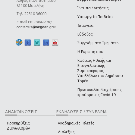
Λόφος Πανεπιστημίου
81100 Μυτιλήνη
Έντυπα / Αιτήσεις
Τηλ. 22510 36000
Υπουργείο Παιδείας
e-mail επικοινωνίας:
Διαύγεια
(link sends e-mail)
contactus@aegean.gr
Εύδοξος
Συγγράμματα Τμημάτων
Η Ευρώπη σου
Κώδικας Ηθικής και
Επαγγελματικής
Συμπεριφοράς
Υπαλλήλων του Δημόσιου
Τομέα
Πρωτόκολλα διαχείρισης
κρούσματος Covid-19
ΑΝΑΚΟΙΝΩΣΕΙΣ
ΕΚΔΗΛΩΣΕΙΣ / ΣΥΝΕΔΡΙΑ
Προκηρύξεις
Ακαδημαϊκές Τελετές
Διαγωνισμών
Διαλέξεις