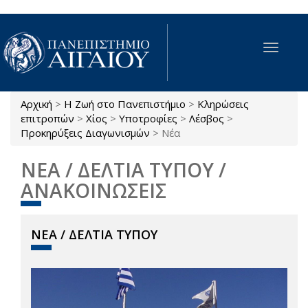
Παράκαμψη προς το κυρίως περιεχόμενο
Toggle
navigat
Αρχική
>
Η Ζωή στο Πανεπιστήμιο
>
Κληρώσεις
Είστε εδώ
επιτροπών
>
Χίος
>
Υποτροφίες
>
Λέσβος
>
Προκηρύξεις Διαγωνισμών
>
Νέα
ΝΕΑ / ΔΕΛΤΙΑ ΤΥΠΟΥ /
ΑΝΑΚΟΙΝΩΣΕΙΣ
ΝΕΑ / ΔΕΛΤΙΑ ΤΥΠΟΥ