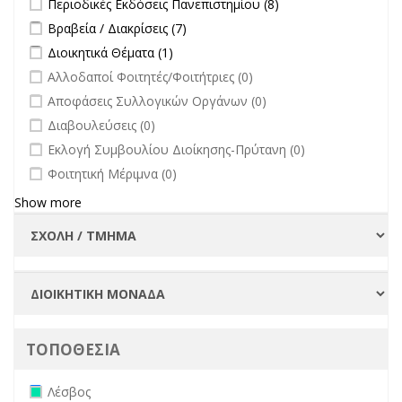
Περιοδικές Εκδόσεις Πανεπιστημίου (8)
Εκδόσεις
Apply Βραβεία / Διακρίσεις filter
Apply Βραβεία / Διακρίσεις filter
Βραβεία / Διακρίσεις (7)
Πανεπιστημίου
Apply Διοικητικά Θέματα filter
Apply Διοικητικά Θέματα filter
Διοικητικά Θέματα (1)
filter
undefined
Αλλοδαποί Φοιτητές/Φοιτήτριες (0)
undefined
Αποφάσεις Συλλογικών Οργάνων (0)
undefined
Διαβουλεύσεις (0)
undefined
Εκλογή Συμβουλίου Διοίκησης-Πρύτανη (0)
undefined
Φοιτητική Μέριμνα (0)
Show more
ΤΟΠΟΘΕΣΙΑ
Remove Λέσβος filter
Λέσβος