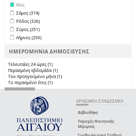
Remove Χίος filter
Χίος
Apply Σάμος filter
Apply Σάμος filter
Σάμος (374)
Apply Ρόδος filter
Apply Ρόδος filter
Ρόδος (326)
Apply Σύρος filter
Apply Σύρος filter
Σύρος (251)
Apply Λήμνος filter
Apply Λήμνος filter
Λήμνος (250)
ΗΜΕΡΟΜΗΝΙΑ ΔΗΜΟΣΙΕΥΣΗΣ
Τελευταίες 24 ώρες (1)
Apply Τελευταίες 24 ώρες filter
Περασμένη εβδομάδα (1)
Apply Περασμένη εβδομάδα filter
Τον προηγούμενο μήνα (1)
Apply Τον προηγούμενο μήνα
Το περασμένο έτος (1)
Apply Το περασμένο έτος filter
filter
ΧΡΗΣΙΜΟΙ ΣΥΝΔΕΣΜΟΙ
Βιβλιοθήκη
Παροχές Φοιτητικής
Μέριμνας
Συμβουλευτικοί Σταθμοί