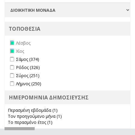
ΤΟΠΟΘΕΣΙΑ
Remove Λέσβος filter
Λέσβος
Remove Χίος filter
Χίος
Apply Σάμος filter
Apply Σάμος filter
Σάμος (374)
Apply Ρόδος filter
Apply Ρόδος filter
Ρόδος (326)
Apply Σύρος filter
Apply Σύρος filter
Σύρος (251)
Apply Λήμνος filter
Apply Λήμνος filter
Λήμνος (250)
ΗΜΕΡΟΜΗΝΙΑ ΔΗΜΟΣΙΕΥΣΗΣ
Περασμένη εβδομάδα (1)
Apply Περασμένη εβδομάδα filter
Τον προηγούμενο μήνα (1)
Apply Τον προηγούμενο μήνα
Το περασμένο έτος (1)
Apply Το περασμένο έτος filter
filter