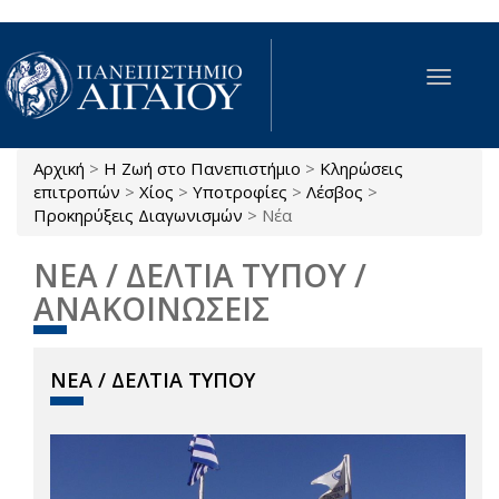
Παράκαμψη προς το κυρίως περιεχόμενο
Toggle
navigat
Αρχική
>
Η Ζωή στο Πανεπιστήμιο
>
Κληρώσεις
Είστε εδώ
επιτροπών
>
Χίος
>
Υποτροφίες
>
Λέσβος
>
Προκηρύξεις Διαγωνισμών
>
Νέα
ΝΕΑ / ΔΕΛΤΙΑ ΤΥΠΟΥ /
ΑΝΑΚΟΙΝΩΣΕΙΣ
ΝΕΑ / ΔΕΛΤΙΑ ΤΥΠΟΥ