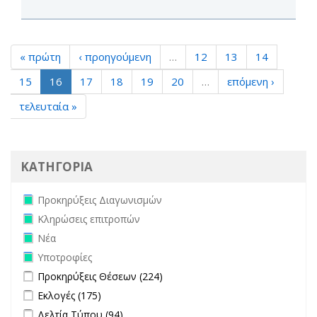
« πρώτη
‹ προηγούμενη
…
12
13
14
15
16
17
18
19
20
…
επόμενη ›
τελευταία »
ΚΑΤΗΓΟΡΙΑ
Remove Προκηρύξεις Διαγωνισμών filter
Προκηρύξεις Διαγωνισμών
Remove Κληρώσεις επιτροπών filter
Κληρώσεις επιτροπών
Remove Νέα filter
Νέα
Remove Υποτροφίες filter
Υποτροφίες
Apply Προκηρύξεις Θέσεων filter
Apply Προκηρύξεις Θέσεων
Προκηρύξεις Θέσεων (224)
filter
Apply Εκλογές filter
Apply Εκλογές filter
Εκλογές (175)
Apply Δελτία Τύπου filter
Apply Δελτία Τύπου filter
Δελτία Τύπου (94)