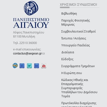
ΧΡΗΣΙΜΟΙ ΣΥΝΔΕΣΜΟΙ
Βιβλιοθήκη
Παροχές Φοιτητικής
Μέριμνας
Συμβουλευτικοί Σταθμοί
Λόφος Πανεπιστημίου
81100 Μυτιλήνη
Έντυπα / Αιτήσεις
Τηλ. 22510 36000
Υπουργείο Παιδείας
e-mail επικοινωνίας:
Διαύγεια
(link sends e-mail)
contactus@aegean.gr
Εύδοξος
Συγγράμματα Τμημάτων
Η Ευρώπη σου
Κώδικας Ηθικής και
Επαγγελματικής
Συμπεριφοράς
Υπαλλήλων του Δημόσιου
Τομέα
Πρωτόκολλα διαχείρισης