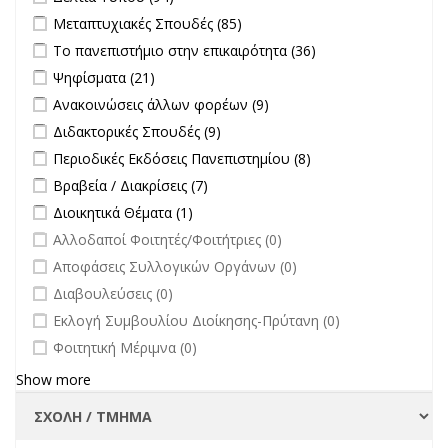
Apply Μεταπτυχιακές Σπουδές filter
Apply Μεταπτυχιακές
Μεταπτυχιακές Σπουδές (85)
Σπουδές filter
Apply Το πανεπιστήμιο στην επικαιρότητα filter
Apply Το
Το πανεπιστήμιο στην επικαιρότητα (36)
πανεπιστήμιο
Apply Ψηφίσματα filter
Apply Ψηφίσματα filter
Ψηφίσματα (21)
στην
Apply Ανακοινώσεις άλλων φορέων filter
Apply Ανακοινώσεις
Ανακοινώσεις άλλων φορέων (9)
επικαιρότητα filter
άλλων φορέων filter
Apply Διδακτορικές Σπουδές filter
Apply Διδακτορικές Σπουδές
Διδακτορικές Σπουδές (9)
filter
Apply Περιοδικές Εκδόσεις Πανεπιστημίου filter
Apply Περιοδικές
Περιοδικές Εκδόσεις Πανεπιστημίου (8)
Εκδόσεις
Apply Βραβεία / Διακρίσεις filter
Apply Βραβεία / Διακρίσεις filter
Βραβεία / Διακρίσεις (7)
Πανεπιστημίου
Apply Διοικητικά Θέματα filter
Apply Διοικητικά Θέματα filter
Διοικητικά Θέματα (1)
filter
undefined
Αλλοδαποί Φοιτητές/Φοιτήτριες (0)
undefined
Αποφάσεις Συλλογικών Οργάνων (0)
undefined
Διαβουλεύσεις (0)
undefined
Εκλογή Συμβουλίου Διοίκησης-Πρύτανη (0)
undefined
Φοιτητική Μέριμνα (0)
Show more