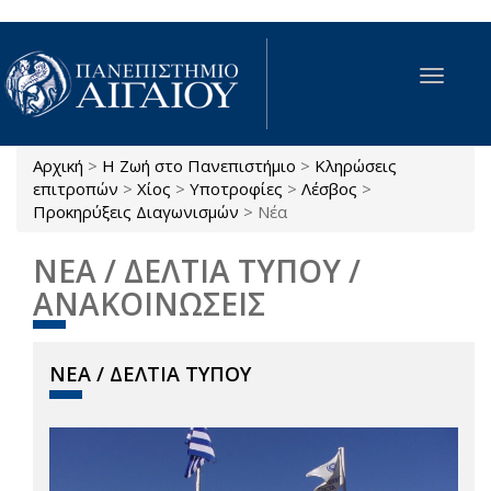
Παράκαμψη προς το κυρίως περιεχόμενο
Toggle
navigat
Αρχική
>
Η Ζωή στο Πανεπιστήμιο
>
Κληρώσεις
Είστε εδώ
επιτροπών
>
Χίος
>
Υποτροφίες
>
Λέσβος
>
Προκηρύξεις Διαγωνισμών
>
Νέα
ΝΕΑ / ΔΕΛΤΙΑ ΤΥΠΟΥ /
ΑΝΑΚΟΙΝΩΣΕΙΣ
ΝΕΑ / ΔΕΛΤΙΑ ΤΥΠΟΥ