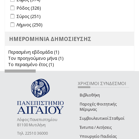
Apply Ρόδος filter
Apply Ρόδος filter
Ρόδος (326)
Apply Σύρος filter
Apply Σύρος filter
Σύρος (251)
Apply Λήμνος filter
Apply Λήμνος filter
Λήμνος (250)
ΗΜΕΡΟΜΗΝΙΑ ΔΗΜΟΣΙΕΥΣΗΣ
Περασμένη εβδομάδα (1)
Apply Περασμένη εβδομάδα filter
Τον προηγούμενο μήνα (1)
Apply Τον προηγούμενο μήνα
Το περασμένο έτος (1)
Apply Το περασμένο έτος filter
filter
ΧΡΗΣΙΜΟΙ ΣΥΝΔΕΣΜΟΙ
Βιβλιοθήκη
Παροχές Φοιτητικής
Μέριμνας
Συμβουλευτικοί Σταθμοί
Λόφος Πανεπιστημίου
81100 Μυτιλήνη
Έντυπα / Αιτήσεις
Τηλ. 22510 36000
Υπουργείο Παιδείας