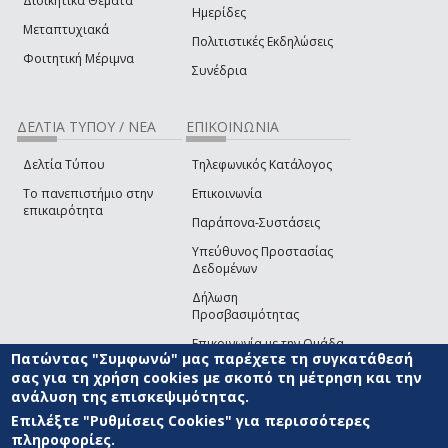
Διοικητικά Θέματα
Ημερίδες
Μεταπτυχιακά
Πολιτιστικές Εκδηλώσεις
Φοιτητική Μέριμνα
Συνέδρια
ΔΕΛΤΙΑ ΤΥΠΟΥ / ΝΕΑ
ΕΠΙΚΟΙΝΩΝΙΑ
Δελτία Τύπου
Τηλεφωνικός Κατάλογος
Το πανεπιστήμιο στην
Επικοινωνία
επικαιρότητα
Παράπονα-Συστάσεις
Υπεύθυνος Προστασίας
Δεδομένων
Δήλωση
Προσβασιμότητας
Επικοινωνία με την Ομάδα
Πατώντας "Συμφωνώ" μας παρέχετε τη συγκατάθεσή
Ανάπτυξης του site
(link sends e-mail)
σας για τη χρήση cookies με σκοπό τη μέτρηση και την
ανάλυση της επισκεψιμότητας.
© ΠΑΝΕΠΙΣΤΗΜΙΟ ΑΙΓΑΙΟΥ
ΟΡΟΙ ΧΡΗΣΗΣ
ΠΟΛΙΤΙΚΗ COOKIES
ΟΜΑΔΑ
ΑΝΑΠΤΥΞΗΣ
Επιλέξτε "Ρυθμίσεις Cookies" για περισσότερες
πληροφορίες.