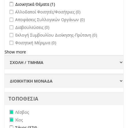
Apply Διοικητικά Θέματα filter
Apply Διοικητικά Θέματα filter
Διοικητικά Θέματα (1)
filter
undefined
Αλλοδαποί Φοιτητές/Φοιτήτριες (0)
undefined
Αποφάσεις Συλλογικών Οργάνων (0)
undefined
Διαβουλεύσεις (0)
undefined
Εκλογή Συμβουλίου Διοίκησης-Πρύτανη (0)
undefined
Φοιτητική Μέριμνα (0)
Show more
ΤΟΠΟΘΕΣΙΑ
Remove Λέσβος filter
Λέσβος
Remove Χίος filter
Χίος
Apply Σάμος filter
Apply Σάμος filter
Σάμος (374)