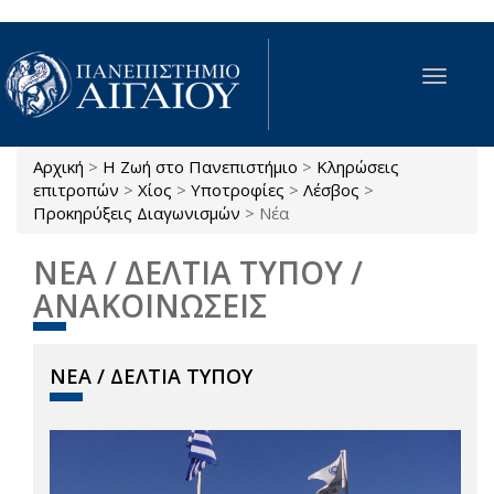
Παράκαμψη προς το κυρίως περιεχόμενο
Toggle
navigat
Αρχική
>
Η Ζωή στο Πανεπιστήμιο
>
Κληρώσεις
Είστε εδώ
επιτροπών
>
Χίος
>
Υποτροφίες
>
Λέσβος
>
Προκηρύξεις Διαγωνισμών
>
Νέα
ΝΕΑ / ΔΕΛΤΙΑ ΤΥΠΟΥ /
ΑΝΑΚΟΙΝΩΣΕΙΣ
ΝΕΑ / ΔΕΛΤΙΑ ΤΥΠΟΥ