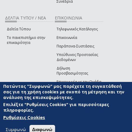
Συνέδρια
ΔΕΛΤΙΑ ΤΥΠΟΥ / ΝΕΑ
ΕΠΙΚΟΙΝΩΝΙΑ
Δελτία Τύπου
Τηλεφωνικός Κατάλογος
Το πανεπιστήμιο στην
Επικοινωνία
επικαιρότητα
Παράπονα-Συστάσεις
Υπεύθυνος Προστασίας
Δεδομένων
Δήλωση
Προσβασιμότητας
Επικοινωνία με την Ομάδα
Πατώντας "Συμφωνώ" μας παρέχετε τη συγκατάθεσή
Ανάπτυξης του site
(link sends e-mail)
σας για τη χρήση cookies με σκοπό τη μέτρηση και την
ανάλυση της επισκεψιμότητας.
© ΠΑΝΕΠΙΣΤΗΜΙΟ ΑΙΓΑΙΟΥ
ΟΡΟΙ ΧΡΗΣΗΣ
ΠΟΛΙΤΙΚΗ COOKIES
ΟΜΑΔΑ
ΑΝΑΠΤΥΞΗΣ
Επιλέξτε "Ρυθμίσεις Cookies" για περισσότερες
πληροφορίες.
Ρυθμίσεις Cookies
Συμφωνώ
Διαφωνώ