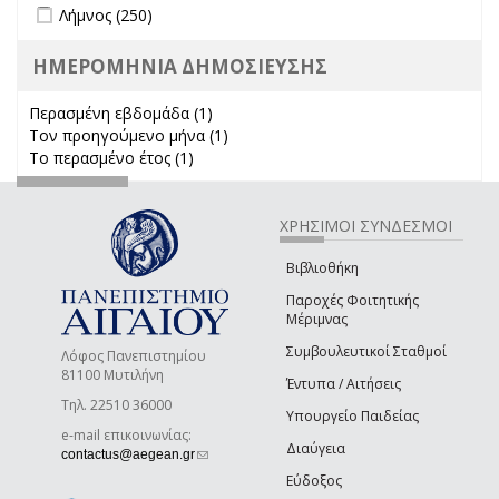
Apply Λήμνος filter
Apply Λήμνος filter
Λήμνος (250)
ΗΜΕΡΟΜΗΝΙΑ ΔΗΜΟΣΙΕΥΣΗΣ
Περασμένη εβδομάδα (1)
Apply Περασμένη εβδομάδα filter
Τον προηγούμενο μήνα (1)
Apply Τον προηγούμενο μήνα
Το περασμένο έτος (1)
Apply Το περασμένο έτος filter
filter
ΧΡΗΣΙΜΟΙ ΣΥΝΔΕΣΜΟΙ
Βιβλιοθήκη
Παροχές Φοιτητικής
Μέριμνας
Συμβουλευτικοί Σταθμοί
Λόφος Πανεπιστημίου
81100 Μυτιλήνη
Έντυπα / Αιτήσεις
Τηλ. 22510 36000
Υπουργείο Παιδείας
e-mail επικοινωνίας:
Διαύγεια
(link sends e-mail)
contactus@aegean.gr
Εύδοξος