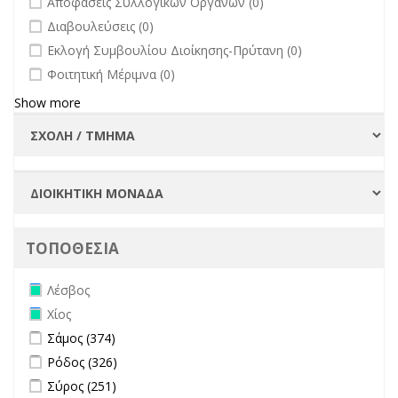
Αποφάσεις Συλλογικών Οργάνων (0)
undefined
Διαβουλεύσεις (0)
undefined
Εκλογή Συμβουλίου Διοίκησης-Πρύτανη (0)
undefined
Φοιτητική Μέριμνα (0)
Show more
ΤΟΠΟΘΕΣΙΑ
Remove Λέσβος filter
Λέσβος
Remove Χίος filter
Χίος
Apply Σάμος filter
Apply Σάμος filter
Σάμος (374)
Apply Ρόδος filter
Apply Ρόδος filter
Ρόδος (326)
Apply Σύρος filter
Apply Σύρος filter
Σύρος (251)