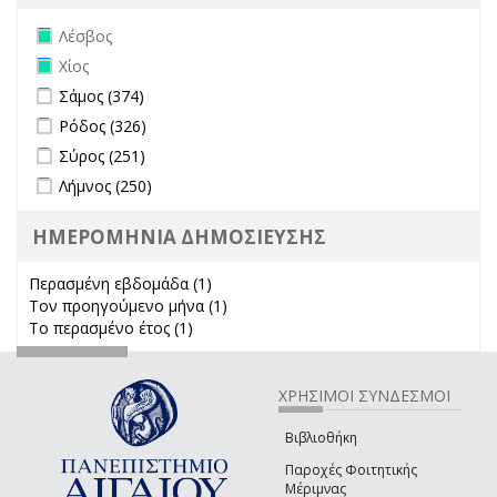
Remove Λέσβος filter
Λέσβος
Remove Χίος filter
Χίος
Apply Σάμος filter
Apply Σάμος filter
Σάμος (374)
Apply Ρόδος filter
Apply Ρόδος filter
Ρόδος (326)
Apply Σύρος filter
Apply Σύρος filter
Σύρος (251)
Apply Λήμνος filter
Apply Λήμνος filter
Λήμνος (250)
ΗΜΕΡΟΜΗΝΙΑ ΔΗΜΟΣΙΕΥΣΗΣ
Περασμένη εβδομάδα (1)
Apply Περασμένη εβδομάδα filter
Τον προηγούμενο μήνα (1)
Apply Τον προηγούμενο μήνα
Το περασμένο έτος (1)
Apply Το περασμένο έτος filter
filter
ΧΡΗΣΙΜΟΙ ΣΥΝΔΕΣΜΟΙ
Βιβλιοθήκη
Παροχές Φοιτητικής
Μέριμνας