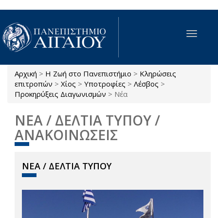
Παράκαμψη προς το κυρίως περιεχόμενο
Toggle
navigat
Αρχική
>
Η Ζωή στο Πανεπιστήμιο
>
Κληρώσεις
Είστε εδώ
επιτροπών
>
Χίος
>
Υποτροφίες
>
Λέσβος
>
Προκηρύξεις Διαγωνισμών
>
Νέα
ΝΕΑ / ΔΕΛΤΙΑ ΤΥΠΟΥ /
ΑΝΑΚΟΙΝΩΣΕΙΣ
ΝΕΑ / ΔΕΛΤΙΑ ΤΥΠΟΥ