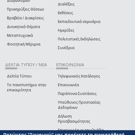
Διαγωνισμών
Διαλέξεις
Προκηρύξεις Θέσεων
Εκθέσεις
Βραβεία / Διακρίσεις
Εκπαιδευτικά σεμινάρια
Διοικητικά Θέματα
Ημερίδες
Μεταπτυχιακά
Πολιτιστικές Εκδηλώσεις
Φοιτητική Μέριμνα
Συνέδρια
ΔΕΛΤΙΑ ΤΥΠΟΥ / ΝΕΑ
ΕΠΙΚΟΙΝΩΝΙΑ
Δελτία Τύπου
Τηλεφωνικός Κατάλογος
Το πανεπιστήμιο στην
Επικοινωνία
επικαιρότητα
Παράπονα-Συστάσεις
Υπεύθυνος Προστασίας
Δεδομένων
Δήλωση
Προσβασιμότητας
Επικοινωνία με την Ομάδα
Πατώντας "Συμφωνώ" μας παρέχετε τη συγκατάθεσή