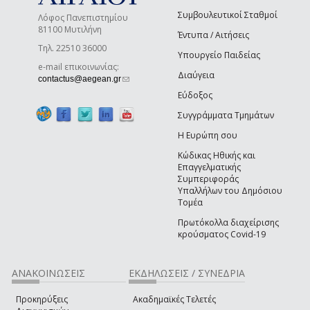
Συμβουλευτικοί Σταθμοί
Λόφος Πανεπιστημίου
81100 Μυτιλήνη
Έντυπα / Αιτήσεις
Τηλ. 22510 36000
Υπουργείο Παιδείας
e-mail επικοινωνίας:
Διαύγεια
(link sends e-mail)
contactus@aegean.gr
Εύδοξος
Συγγράμματα Τμημάτων
Η Ευρώπη σου
Κώδικας Ηθικής και
Επαγγελματικής
Συμπεριφοράς
Υπαλλήλων του Δημόσιου
Τομέα
Πρωτόκολλα διαχείρισης
κρούσματος Covid-19
ΑΝΑΚΟΙΝΩΣΕΙΣ
ΕΚΔΗΛΩΣΕΙΣ / ΣΥΝΕΔΡΙΑ
Προκηρύξεις
Ακαδημαϊκές Τελετές