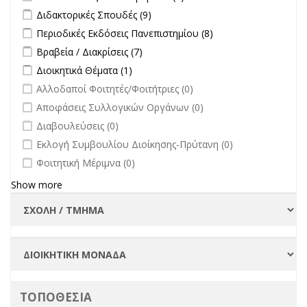
άλλων φορέων filter
Apply Διδακτορικές Σπουδές filter
Apply Διδακτορικές Σπουδές
Διδακτορικές Σπουδές (9)
filter
Apply Περιοδικές Εκδόσεις Πανεπιστημίου filter
Apply Περιοδικές
Περιοδικές Εκδόσεις Πανεπιστημίου (8)
Εκδόσεις
Apply Βραβεία / Διακρίσεις filter
Apply Βραβεία / Διακρίσεις filter
Βραβεία / Διακρίσεις (7)
Πανεπιστημίου
Apply Διοικητικά Θέματα filter
Apply Διοικητικά Θέματα filter
Διοικητικά Θέματα (1)
filter
undefined
Αλλοδαποί Φοιτητές/Φοιτήτριες (0)
undefined
Αποφάσεις Συλλογικών Οργάνων (0)
undefined
Διαβουλεύσεις (0)
undefined
Εκλογή Συμβουλίου Διοίκησης-Πρύτανη (0)
undefined
Φοιτητική Μέριμνα (0)
Show more
ΤΟΠΟΘΕΣΙΑ