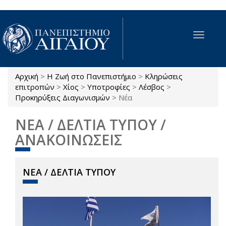
Παράκαμψη προς το κυρίως περιεχόμενο
Toggle
navigat
Αρχική
>
Η Ζωή στο Πανεπιστήμιο
>
Κληρώσεις
Είστε εδώ
επιτροπών
>
Χίος
>
Υποτροφίες
>
Λέσβος
>
Προκηρύξεις Διαγωνισμών
>
Νέα
ΝΕΑ / ΔΕΛΤΙΑ ΤΥΠΟΥ /
ΑΝΑΚΟΙΝΩΣΕΙΣ
ΝΕΑ / ΔΕΛΤΙΑ ΤΥΠΟΥ