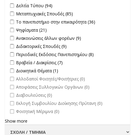
Apply Δελτία Τύπου filter
Apply Δελτία Τύπου filter
Δελτία Τύπου (94)
Apply Μεταπτυχιακές Σπουδές filter
Apply Μεταπτυχιακές
Μεταπτυχιακές Σπουδές (85)
Σπουδές filter
Apply Το πανεπιστήμιο στην επικαιρότητα filter
Apply Το
Το πανεπιστήμιο στην επικαιρότητα (36)
πανεπιστήμιο
Apply Ψηφίσματα filter
Apply Ψηφίσματα filter
Ψηφίσματα (21)
στην
Apply Ανακοινώσεις άλλων φορέων filter
Apply Ανακοινώσεις
Ανακοινώσεις άλλων φορέων (9)
επικαιρότητα filter
άλλων φορέων filter
Apply Διδακτορικές Σπουδές filter
Apply Διδακτορικές Σπουδές
Διδακτορικές Σπουδές (9)
filter
Apply Περιοδικές Εκδόσεις Πανεπιστημίου filter
Apply Περιοδικές
Περιοδικές Εκδόσεις Πανεπιστημίου (8)
Εκδόσεις
Apply Βραβεία / Διακρίσεις filter
Apply Βραβεία / Διακρίσεις filter
Βραβεία / Διακρίσεις (7)
Πανεπιστημίου
Apply Διοικητικά Θέματα filter
Apply Διοικητικά Θέματα filter
Διοικητικά Θέματα (1)
filter
undefined
Αλλοδαποί Φοιτητές/Φοιτήτριες (0)
undefined
Αποφάσεις Συλλογικών Οργάνων (0)
undefined
Διαβουλεύσεις (0)
undefined
Εκλογή Συμβουλίου Διοίκησης-Πρύτανη (0)
undefined
Φοιτητική Μέριμνα (0)
Show more