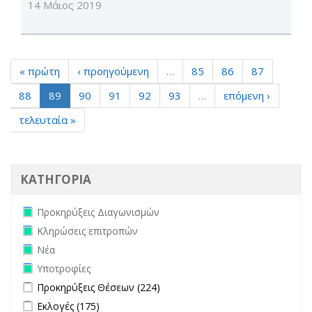
14 Μάιος 2019
« πρώτη
‹ προηγούμενη
…
85
86
87
88
89
90
91
92
93
…
επόμενη ›
τελευταία »
ΚΑΤΗΓΟΡΙΑ
Remove Προκηρύξεις Διαγωνισμών filter
Προκηρύξεις Διαγωνισμών
Remove Κληρώσεις επιτροπών filter
Κληρώσεις επιτροπών
Remove Νέα filter
Νέα
Remove Υποτροφίες filter
Υποτροφίες
Apply Προκηρύξεις Θέσεων filter
Apply Προκηρύξεις Θέσεων
Προκηρύξεις Θέσεων (224)
filter
Apply Εκλογές filter
Apply Εκλογές filter
Εκλογές (175)