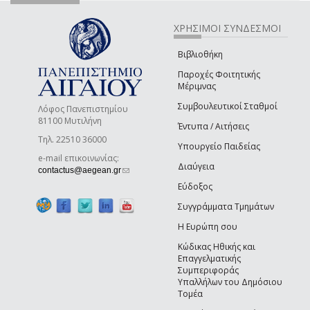
ΧΡΗΣΙΜΟΙ ΣΥΝΔΕΣΜΟΙ
Βιβλιοθήκη
Παροχές Φοιτητικής
Μέριμνας
Συμβουλευτικοί Σταθμοί
Λόφος Πανεπιστημίου
81100 Μυτιλήνη
Έντυπα / Αιτήσεις
Τηλ. 22510 36000
Υπουργείο Παιδείας
e-mail επικοινωνίας:
Διαύγεια
(link sends e-mail)
contactus@aegean.gr
Εύδοξος
Συγγράμματα Τμημάτων
Η Ευρώπη σου
Κώδικας Ηθικής και
Επαγγελματικής
Συμπεριφοράς
Υπαλλήλων του Δημόσιου
Τομέα