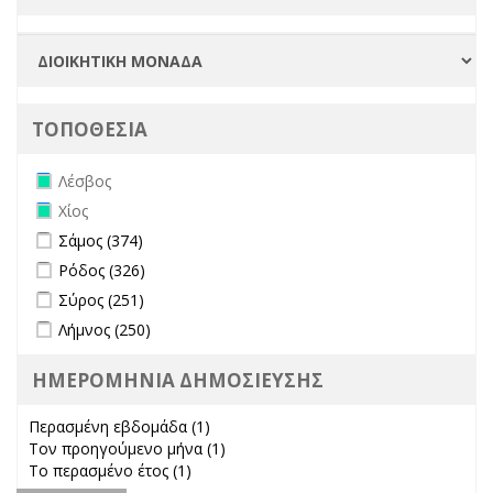
ΤΟΠΟΘΕΣΙΑ
Remove Λέσβος filter
Λέσβος
Remove Χίος filter
Χίος
Apply Σάμος filter
Apply Σάμος filter
Σάμος (374)
Apply Ρόδος filter
Apply Ρόδος filter
Ρόδος (326)
Apply Σύρος filter
Apply Σύρος filter
Σύρος (251)
Apply Λήμνος filter
Apply Λήμνος filter
Λήμνος (250)
ΗΜΕΡΟΜΗΝΙΑ ΔΗΜΟΣΙΕΥΣΗΣ
Περασμένη εβδομάδα (1)
Apply Περασμένη εβδομάδα filter
Τον προηγούμενο μήνα (1)
Apply Τον προηγούμενο μήνα
Το περασμένο έτος (1)
Apply Το περασμένο έτος filter
filter