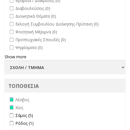
Βραβεία / Διακρίσεις (0)
undefined
Διαβουλεύσεις (0)
undefined
Διοικητικά Θέματα (0)
undefined
Εκλογή Συμβουλίου Διοίκησης-Πρύτανη (0)
undefined
Φοιτητική Μέριμνα (0)
undefined
Προπτυχιακές Σπουδές (0)
undefined
Ψηφίσματα (0)
Show more
ΤΟΠΟΘΕΣΙΑ
Remove Λέσβος filter
Λέσβος
Remove Χίος filter
Χίος
Apply Σάμος filter
Apply Σάμος filter
Σάμος (5)
Apply Ρόδος filter
Apply Ρόδος filter
Ρόδος (1)