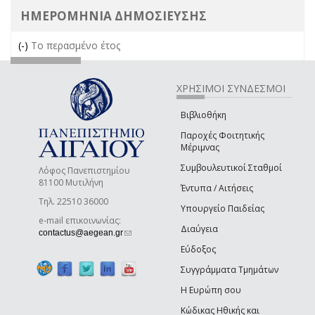
ΗΜΕΡΟΜΗΝΙΑ ΔΗΜΟΣΙΕΥΣΗΣ
(-)
Remove Το περασμένο έτος filter
Το περασμένο έτος
ΧΡΗΣΙΜΟΙ ΣΥΝΔΕΣΜΟΙ
Βιβλιοθήκη
Παροχές Φοιτητικής
Μέριμνας
Συμβουλευτικοί Σταθμοί
Λόφος Πανεπιστημίου
81100 Μυτιλήνη
Έντυπα / Αιτήσεις
Τηλ. 22510 36000
Υπουργείο Παιδείας
e-mail επικοινωνίας:
Διαύγεια
(link sends e-mail)
contactus@aegean.gr
Εύδοξος
Συγγράμματα Τμημάτων
Η Ευρώπη σου
Κώδικας Ηθικής και