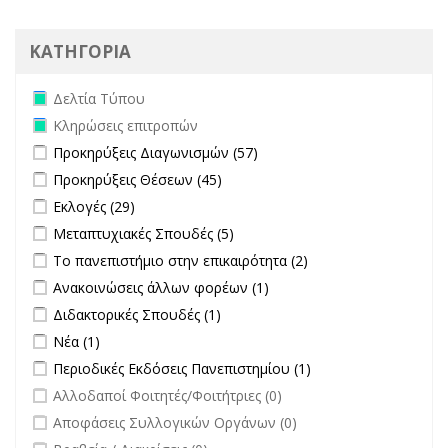
ΚΑΤΗΓΟΡΙΑ
Remove Δελτία Τύπου filter
Δελτία Τύπου
Remove Κληρώσεις επιτροπών filter
Κληρώσεις επιτροπών
Apply Προκηρύξεις Διαγωνισμών filter
Apply Προκηρύξεις
Προκηρύξεις Διαγωνισμών (57)
Διαγωνισμών filter
Apply Προκηρύξεις Θέσεων filter
Apply Προκηρύξεις Θέσεων
Προκηρύξεις Θέσεων (45)
filter
Apply Εκλογές filter
Apply Εκλογές filter
Εκλογές (29)
Apply Μεταπτυχιακές Σπουδές filter
Apply Μεταπτυχιακές Σπουδές
Μεταπτυχιακές Σπουδές (5)
filter
Apply Το πανεπιστήμιο στην επικαιρότητα filter
Apply Το
Το πανεπιστήμιο στην επικαιρότητα (2)
πανεπιστήμιο στην
Apply Ανακοινώσεις άλλων φορέων filter
Apply Ανακοινώσεις
Ανακοινώσεις άλλων φορέων (1)
επικαιρότητα filter
άλλων φορέων filter
Apply Διδακτορικές Σπουδές filter
Apply Διδακτορικές Σπουδές
Διδακτορικές Σπουδές (1)
filter
Apply Νέα filter
Apply Νέα filter
Νέα (1)
Apply Περιοδικές Εκδόσεις Πανεπιστημίου filter
Apply Περιοδικές
Περιοδικές Εκδόσεις Πανεπιστημίου (1)
Εκδόσεις
undefined
Αλλοδαποί Φοιτητές/Φοιτήτριες (0)
Πανεπιστημίου
undefined
Αποφάσεις Συλλογικών Οργάνων (0)
filter
undefined