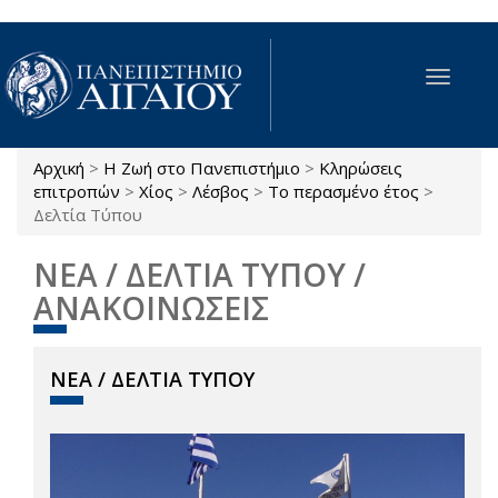
Παράκαμψη προς το κυρίως περιεχόμενο
Toggle
navigat
Αρχική
>
Η Ζωή στο Πανεπιστήμιο
>
Κληρώσεις
Είστε εδώ
επιτροπών
>
Χίος
>
Λέσβος
>
Το περασμένο έτος
>
Δελτία Τύπου
ΝΕΑ / ΔΕΛΤΙΑ ΤΥΠΟΥ /
ΑΝΑΚΟΙΝΩΣΕΙΣ
ΝΕΑ / ΔΕΛΤΙΑ ΤΥΠΟΥ