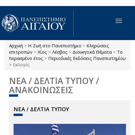
Παράκαμψη προς το κυρίως περιεχόμενο
Toggle
navigat
Αρχική
>
Η Ζωή στο Πανεπιστήμιο
>
Κληρώσεις
Είστε εδώ
επιτροπών
>
Χίος
>
Λέσβος
>
Διοικητικά Θέματα
>
Το
περασμένο έτος
>
Περιοδικές Εκδόσεις Πανεπιστημίου
>
Εκλογές
ΝΕΑ / ΔΕΛΤΙΑ ΤΥΠΟΥ /
ΑΝΑΚΟΙΝΩΣΕΙΣ
ΝΕΑ / ΔΕΛΤΙΑ ΤΥΠΟΥ