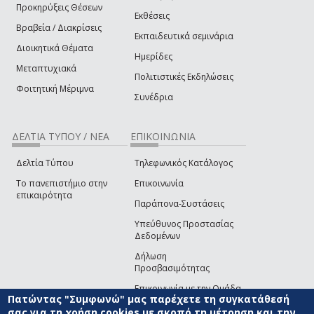
Προκηρύξεις Θέσεων
Εκθέσεις
Βραβεία / Διακρίσεις
Εκπαιδευτικά σεμινάρια
Διοικητικά Θέματα
Ημερίδες
Μεταπτυχιακά
Πολιτιστικές Εκδηλώσεις
Φοιτητική Μέριμνα
Συνέδρια
ΔΕΛΤΙΑ ΤΥΠΟΥ / ΝΕΑ
ΕΠΙΚΟΙΝΩΝΙΑ
Δελτία Τύπου
Τηλεφωνικός Κατάλογος
Το πανεπιστήμιο στην
Επικοινωνία
επικαιρότητα
Παράπονα-Συστάσεις
Υπεύθυνος Προστασίας
Δεδομένων
Δήλωση
Προσβασιμότητας
Επικοινωνία με την Ομάδα
Πατώντας "Συμφωνώ" μας παρέχετε τη συγκατάθεσή
Ανάπτυξης του site
(link sends e-mail)
σας για τη χρήση cookies με σκοπό τη μέτρηση και την