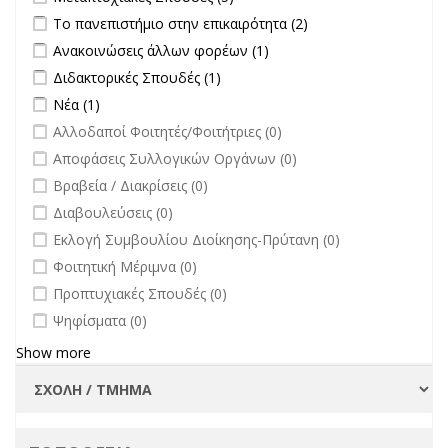
filter
Apply Το πανεπιστήμιο στην επικαιρότητα filter
Apply Το
Το πανεπιστήμιο στην επικαιρότητα (2)
πανεπιστήμιο στην
Apply Ανακοινώσεις άλλων φορέων filter
Apply Ανακοινώσεις
Ανακοινώσεις άλλων φορέων (1)
επικαιρότητα filter
άλλων φορέων filter
Apply Διδακτορικές Σπουδές filter
Apply Διδακτορικές Σπουδές
Διδακτορικές Σπουδές (1)
filter
Apply Νέα filter
Apply Νέα filter
Νέα (1)
undefined
Αλλοδαποί Φοιτητές/Φοιτήτριες (0)
undefined
Αποφάσεις Συλλογικών Οργάνων (0)
undefined
Βραβεία / Διακρίσεις (0)
undefined
Διαβουλεύσεις (0)
undefined
Εκλογή Συμβουλίου Διοίκησης-Πρύτανη (0)
undefined
Φοιτητική Μέριμνα (0)
undefined
Προπτυχιακές Σπουδές (0)
undefined
Ψηφίσματα (0)
Show more