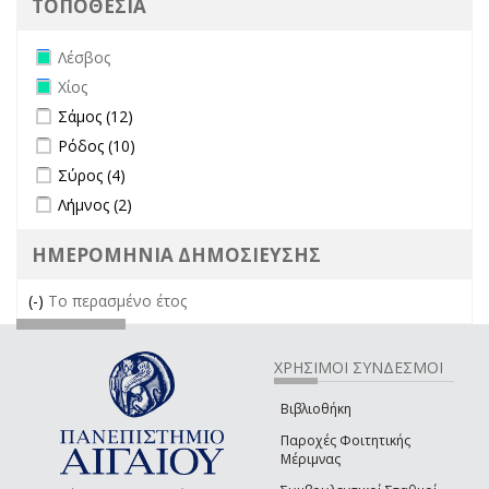
ΤΟΠΟΘΕΣΙΑ
Remove Λέσβος filter
Λέσβος
Remove Χίος filter
Χίος
Apply Σάμος filter
Apply Σάμος filter
Σάμος (12)
Apply Ρόδος filter
Apply Ρόδος filter
Ρόδος (10)
Apply Σύρος filter
Apply Σύρος filter
Σύρος (4)
Apply Λήμνος filter
Apply Λήμνος filter
Λήμνος (2)
ΗΜΕΡΟΜΗΝΙΑ ΔΗΜΟΣΙΕΥΣΗΣ
(-)
Remove Το περασμένο έτος filter
Το περασμένο έτος
ΧΡΗΣΙΜΟΙ ΣΥΝΔΕΣΜΟΙ
Βιβλιοθήκη
Παροχές Φοιτητικής
Μέριμνας