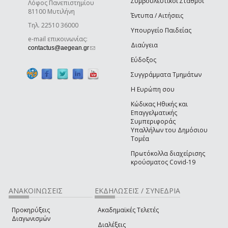
Συμβουλευτικοί Σταθμοί
Λόφος Πανεπιστημίου
81100 Μυτιλήνη
Έντυπα / Αιτήσεις
Τηλ. 22510 36000
Υπουργείο Παιδείας
e-mail επικοινωνίας:
Διαύγεια
(link sends e-mail)
contactus@aegean.gr
Εύδοξος
Συγγράμματα Τμημάτων
Η Ευρώπη σου
Κώδικας Ηθικής και
Επαγγελματικής
Συμπεριφοράς
Υπαλλήλων του Δημόσιου
Τομέα
Πρωτόκολλα διαχείρισης
κρούσματος Covid-19
ΑΝΑΚΟΙΝΩΣΕΙΣ
ΕΚΔΗΛΩΣΕΙΣ / ΣΥΝΕΔΡΙΑ
Προκηρύξεις
Ακαδημαϊκές Τελετές
Διαγωνισμών
Διαλέξεις