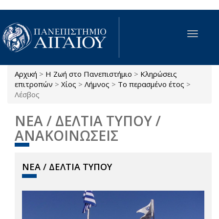
Παράκαμψη προς το κυρίως περιεχόμενο
Toggle
navigat
Αρχική
>
Η Ζωή στο Πανεπιστήμιο
>
Κληρώσεις
Είστε εδώ
επιτροπών
>
Χίος
>
Λήμνος
>
Το περασμένο έτος
>
Λέσβος
ΝΕΑ / ΔΕΛΤΙΑ ΤΥΠΟΥ /
ΑΝΑΚΟΙΝΩΣΕΙΣ
ΝΕΑ / ΔΕΛΤΙΑ ΤΥΠΟΥ