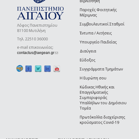
Βιβλιοθήκη
Παροχές Φοιτητικής
Μέριμνας
Συμβουλευτικοί Σταθμοί
Λόφος Πανεπιστημίου
81100 Μυτιλήνη
Έντυπα / Αιτήσεις
Τηλ. 22510 36000
Υπουργείο Παιδείας
e-mail επικοινωνίας:
Διαύγεια
(link sends e-mail)
contactus@aegean.gr
Εύδοξος
Συγγράμματα Τμημάτων
Η Ευρώπη σου
Κώδικας Ηθικής και
Επαγγελματικής
Συμπεριφοράς
Υπαλλήλων του Δημόσιου
Τομέα
Πρωτόκολλα διαχείρισης
κρούσματος Covid-19