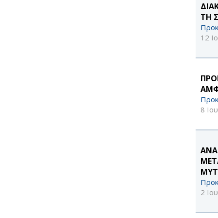
ΔΙΑ
ΤΗ 
Προκ
12 Ι
ΠΡΟ
ΑΜΦ
Προκ
8 Ιο
ΑΝΑ
ΜΕΤ
ΜΥΤ
Προκ
2 Ιο