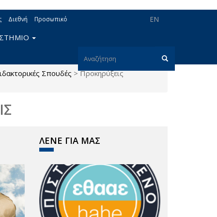
EN
ς
Διεθνή
Προσωπικό
ΙΣΤΗΜΙΟ
Φόρμα
ιδακτορικές Σπουδές
>
Προκηρύξεις
αναζήτησης
Αναζήτηση
ΙΣ
ΛΕΝΕ ΓΙΑ ΜΑΣ