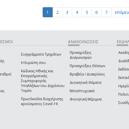
1
2
3
4
5
6
7
επόμεν
ΔΕΣΜΟΙ
ΑΝΑΚΟΙΝΩΣΕΙΣ
ΕΚΔΗΛ
Προκηρύξεις
Ακαδη
Συγγράμματα Τμημάτων
Διαγωνισμών
κής
Διαλέξ
Η Ευρώπη σου
Προκηρύξεις Θέσεων
Εκθέσ
Κώδικας Ηθικής και
Σταθμοί
Βραβεία / Διακρίσεις
Επαγγελματικής
Εκπαι
Συμπεριφοράς
Διοικητικά Θέματα
Υπαλλήλων του Δημόσιου
Ημερί
Τομέα
ίας
Μεταπτυχιακά
Πολιτι
Πρωτόκολλα διαχείρισης
Φοιτητική Μέριμνα
Συνέδ
κρούσματος Covid-19