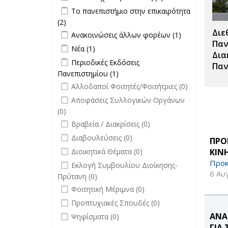
Μεταπτυχιακές
Apply Το πανεπιστήμιο στην
Το πανεπιστήμιο στην επικαιρότητα
Σπουδές filter
επικαιρότητα filter
(2)
Apply Το πανεπιστήμιο στην
Διε
Apply Ανακοινώσεις άλλων φορέων
επικαιρότητα filter
Apply
Ανακοινώσεις άλλων φορέων (1)
filter
Ανακοινώσεις
Παν
Apply Νέα filter
Apply Νέα filter
Νέα (1)
άλλων
Δια
Apply Περιοδικές Εκδόσεις
Περιοδικές Εκδόσεις
φορέων filter
Παν
Πανεπιστημίου filter
Πανεπιστημίου (1)
Apply Περιοδικές
undefined
Εκδόσεις
Αλλοδαποί Φοιτητές/Φοιτήτριες (0)
Πανεπιστημίου filter
undefined
Αποφάσεις Συλλογικών Οργάνων
(0)
undefined
Βραβεία / Διακρίσεις (0)
undefined
Διαβουλεύσεις (0)
ΠΡΟ
undefined
ΚΙΝ
Διοικητικά Θέματα (0)
Προκ
undefined
Εκλογή Συμβουλίου Διοίκησης-
6 Αυ
Πρύτανη (0)
undefined
Φοιτητική Μέριμνα (0)
undefined
Προπτυχιακές Σπουδές (0)
undefined
ΑΝΑ
Ψηφίσματα (0)
ΓΙΑ