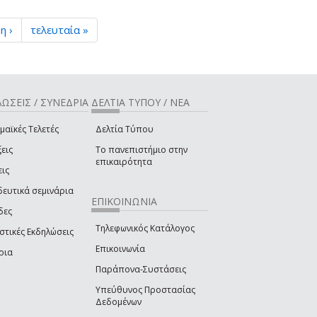
η ›
τελευταία »
ΩΣΕΙΣ / ΣΥΝΕΔΡΙΑ
ΔΕΛΤΙΑ ΤΥΠΟΥ / ΝΕΑ
μαϊκές Τελετές
Δελτία Τύπου
εις
Το πανεπιστήμιο στην
επικαιρότητα
εις
δευτικά σεμινάρια
ΕΠΙΚΟΙΝΩΝΙΑ
δες
Τηλεφωνικός Κατάλογος
στικές Εκδηλώσεις
Επικοινωνία
ρια
Παράπονα-Συστάσεις
Υπεύθυνος Προστασίας
Δεδομένων