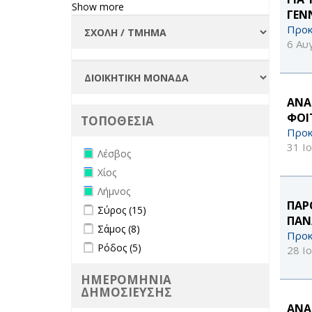
Show more
ΓΕΝ
Προκ
6 Αυ
ΑΝΑ
ΦΟΙ
ΤΟΠΟΘΕΣΙΑ
Προκ
31 Ι
Remove Λέσβος filter
Λέσβος
Remove Χίος filter
Χίος
Remove Λήμνος filter
Λήμνος
ΠΑΡ
Apply Σύρος filter
Apply Σύρος filter
Σύρος (15)
ΠΑΝ
Apply Σάμος filter
Apply Σάμος filter
Σάμος (8)
Προκ
Apply Ρόδος filter
Apply Ρόδος filter
Ρόδος (5)
28 Ι
ΗΜΕΡΟΜΗΝΙΑ
ΔΗΜΟΣΙΕΥΣΗΣ
ΑΝΑ