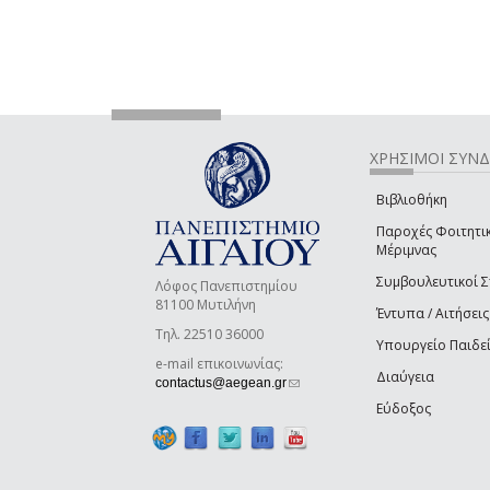
ΧΡΗΣΙΜΟΙ ΣΥΝ
Βιβλιοθήκη
Παροχές Φοιτητι
Μέριμνας
Συμβουλευτικοί 
Λόφος Πανεπιστημίου
81100 Μυτιλήνη
Έντυπα / Αιτήσεις
Τηλ. 22510 36000
Υπουργείο Παιδε
e-mail επικοινωνίας:
Διαύγεια
(link sends e-mail)
contactus@aegean.gr
Εύδοξος