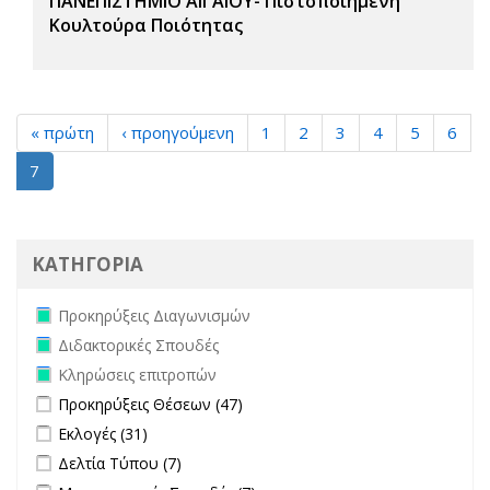
ΠΑΝΕΠΙΣΤΗΜΙΟ ΑΙΓΑΙΟΥ- Πιστοποιημένη
Κουλτούρα Ποιότητας
« πρώτη
‹ προηγούμενη
1
2
3
4
5
6
7
ΚΑΤΗΓΟΡΙΑ
Remove Προκηρύξεις Διαγωνισμών filter
Προκηρύξεις Διαγωνισμών
Remove Διδακτορικές Σπουδές filter
Διδακτορικές Σπουδές
Remove Κληρώσεις επιτροπών filter
Κληρώσεις επιτροπών
Apply Προκηρύξεις Θέσεων filter
Apply Προκηρύξεις Θέσεων
Προκηρύξεις Θέσεων (47)
filter
Apply Εκλογές filter
Apply Εκλογές filter
Εκλογές (31)
Apply Δελτία Τύπου filter
Apply Δελτία Τύπου filter
Δελτία Τύπου (7)
Apply Μεταπτυχιακές Σπουδές filter
Apply Μεταπτυχιακές Σπουδές