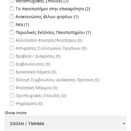
Μεταπτυχιακές Σπουδές (7)
filter
Apply Το πανεπιστήμιο στην επικαιρότητα filter
Apply Το
Το πανεπιστήμιο στην επικαιρότητα (2)
πανεπιστήμιο στην
Apply Ανακοινώσεις άλλων φορέων filter
Apply Ανακοινώσεις
Ανακοινώσεις άλλων φορέων (1)
επικαιρότητα filter
άλλων φορέων filter
Apply Νέα filter
Apply Νέα filter
Νέα (1)
Apply Περιοδικές Εκδόσεις Πανεπιστημίου filter
Apply Περιοδικές
Περιοδικές Εκδόσεις Πανεπιστημίου (1)
Εκδόσεις
undefined
Αλλοδαποί Φοιτητές/Φοιτήτριες (0)
Πανεπιστημίου
undefined
Αποφάσεις Συλλογικών Οργάνων (0)
filter
undefined
Βραβεία / Διακρίσεις (0)
undefined
Διαβουλεύσεις (0)
undefined
Διοικητικά Θέματα (0)
undefined
Εκλογή Συμβουλίου Διοίκησης-Πρύτανη (0)
undefined
Φοιτητική Μέριμνα (0)
undefined
Προπτυχιακές Σπουδές (0)
undefined
Ψηφίσματα (0)
Show more