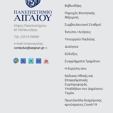
Βιβλιοθήκη
Παροχές Φοιτητικής
Μέριμνας
Συμβουλευτικοί Σταθμοί
Λόφος Πανεπιστημίου
81100 Μυτιλήνη
Έντυπα / Αιτήσεις
Τηλ. 22510 36000
Υπουργείο Παιδείας
e-mail επικοινωνίας:
Διαύγεια
(link sends e-mail)
contactus@aegean.gr
Εύδοξος
Συγγράμματα Τμημάτων
Η Ευρώπη σου
Κώδικας Ηθικής και
Επαγγελματικής
Συμπεριφοράς
Υπαλλήλων του Δημόσιου
Τομέα
Πρωτόκολλα διαχείρισης
κρούσματος Covid-19