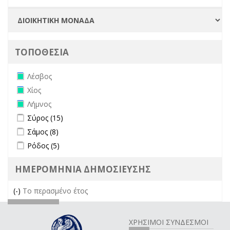
ΤΟΠΟΘΕΣΙΑ
Remove Λέσβος filter
Λέσβος
Remove Χίος filter
Χίος
Remove Λήμνος filter
Λήμνος
Apply Σύρος filter
Apply Σύρος filter
Σύρος (15)
Apply Σάμος filter
Apply Σάμος filter
Σάμος (8)
Apply Ρόδος filter
Apply Ρόδος filter
Ρόδος (5)
ΗΜΕΡΟΜΗΝΙΑ ΔΗΜΟΣΙΕΥΣΗΣ
(-)
Remove Το περασμένο έτος filter
Το περασμένο έτος
ΧΡΗΣΙΜΟΙ ΣΥΝΔΕΣΜΟΙ