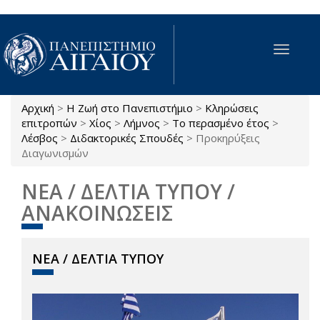
Παράκαμψη προς το κυρίως περιεχόμενο
Toggle
navigat
Αρχική
>
Η Ζωή στο Πανεπιστήμιο
>
Κληρώσεις
Είστε εδώ
επιτροπών
>
Χίος
>
Λήμνος
>
Το περασμένο έτος
>
Λέσβος
>
Διδακτορικές Σπουδές
>
Προκηρύξεις
Διαγωνισμών
ΝΕΑ / ΔΕΛΤΙΑ ΤΥΠΟΥ /
ΑΝΑΚΟΙΝΩΣΕΙΣ
ΝΕΑ / ΔΕΛΤΙΑ ΤΥΠΟΥ