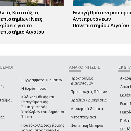
θνείς Κατατάξεις
Εκλογή Πρύτανη και ορι
επιστημίων: Νέες
Αντιπρυτάνεων
κρίσεις για το
Πανεπιστημίου Αιγαίου
επιστήμιο Αιγαίου
ΔΕΣΜΟΙ
ΑΝΑΚΟΙΝΩΣΕΙΣ
ΕΚΔΗΛ
Προκηρύξεις
Ακαδη
Συγγράμματα Τμημάτων
Διαγωνισμών
κής
Διαλέξ
Η Ευρώπη σου
Προκηρύξεις Θέσεων
Εκθέσ
Κώδικας Ηθικής και
Σταθμοί
Βραβεία / Διακρίσεις
Επαγγελματικής
Εκπαι
Συμπεριφοράς
Διοικητικά Θέματα
Υπαλλήλων του Δημόσιου
Ημερί
Τομέα
ίας
Μεταπτυχιακά
Πολιτι
Πρωτόκολλα διαχείρισης
Φοιτητική Μέριμνα
Συνέδ
κρούσματος Covid-19