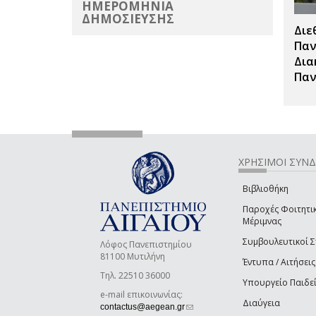
ΗΜΕΡΟΜΗΝΙΑ
ΔΗΜΟΣΙΕΥΣΗΣ
Διε
Παν
Δια
Παν
ΧΡΗΣΙΜΟΙ ΣΥΝ
Βιβλιοθήκη
Παροχές Φοιτητι
Μέριμνας
Συμβουλευτικοί 
Λόφος Πανεπιστημίου
81100 Μυτιλήνη
Έντυπα / Αιτήσεις
Τηλ. 22510 36000
Υπουργείο Παιδε
e-mail επικοινωνίας:
Διαύγεια
(link sends e-mail)
contactus@aegean.gr