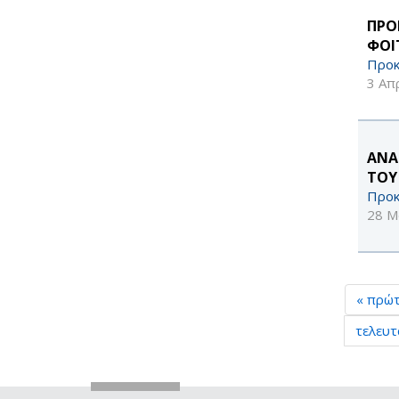
ΠΡΟ
ΦΟΙ
Προκ
3 Απ
ΑΝΑ
ΤΟΥ
Προκ
28 Μ
« πρώ
τελευτ