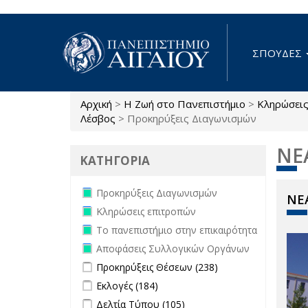
Παράκαμψη προς το κυρίως περιεχόμενο
ΣΠΟΥΔΕΣ
Αρχική
>
Η Ζωή στο Πανεπιστήμιο
>
Κληρώσει
Είστε εδώ
Λέσβος
>
Προκηρύξεις Διαγωνισμών
ΝΕ
ΚΑΤΗΓΟΡΙΑ
Remove Προκηρύξεις Διαγωνισμών
Προκηρύξεις Διαγωνισμών
ΝΕΑ
filter
Remove Κληρώσεις επιτροπών filter
Κληρώσεις επιτροπών
Remove Το πανεπιστήμιο στην
Το πανεπιστήμιο στην επικαιρότητα
επικαιρότητα filter
Remove Αποφάσεις Συλλογικών
Αποφάσεις Συλλογικών Οργάνων
Οργάνων filter
Apply Προκηρύξεις Θέσεων filter
Apply
Προκηρύξεις Θέσεων (238)
Προκηρύξεις
Apply Εκλογές filter
Apply Εκλογές filter
Εκλογές (184)
Θέσεων
Apply Δελτία Τύπου filter
Apply Δελτία
Δελτία Τύπου (105)
filter