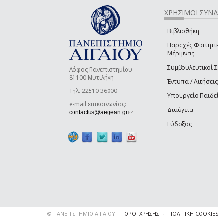
ΧΡΗΣΙΜΟΙ ΣΥΝ
Βιβλιοθήκη
Παροχές Φοιτητι
Μέριμνας
Συμβουλευτικοί 
Λόφος Πανεπιστημίου
81100 Μυτιλήνη
Έντυπα / Αιτήσεις
Τηλ. 22510 36000
Υπουργείο Παιδε
e-mail επικοινωνίας:
Διαύγεια
(link sends e-mail)
contactus@aegean.gr
Εύδοξος
© ΠΑΝΕΠΙΣΤΗΜΙΟ ΑΙΓΑΙΟΥ
ΟΡΟΙ ΧΡΗΣΗΣ
ΠΟΛΙΤΙΚΗ COOKIES