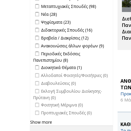
Τύπου filter
Apply Μεταπτυχιακές Σπουδές filter
Apply
Μεταπτυχιακές Σπουδές (98)
Μεταπτυχιακές
Apply Νέα filter
Apply Νέα filter
Νέα (28)
Σπουδές filter
Διε
Apply Ψηφίσματα filter
Apply Ψηφίσματα filter
Ψηφίσματα (23)
Παν
Apply Διδακτορικές Σπουδές filter
Apply
Διδακτορικές Σπουδές (16)
Δια
Διδακτορικές
Apply Βραβεία / Διακρίσεις filter
Apply
Παν
Βραβεία / Διακρίσεις (12)
Σπουδές
Βραβεία /
Apply Ανακοινώσεις άλλων φορέων
Apply
Ανακοινώσεις άλλων φορέων (9)
filter
Διακρίσεις
filter
Ανακοινώσεις
Apply Περιοδικές Εκδόσεις
Περιοδικές Εκδόσεις
filter
άλλων
Πανεπιστημίου filter
Πανεπιστημίου (8)
Apply Περιοδικές
φορέων filter
Apply Διοικητικά Θέματα filter
Εκδόσεις
Apply Διοικητικά
Διοικητικά Θέματα (1)
Πανεπιστημίου filter
Θέματα filter
undefined
Αλλοδαποί Φοιτητές/Φοιτήτριες (0)
ΑΝΘ
undefined
Διαβουλεύσεις (0)
ΤΩΝ
undefined
Εκλογή Συμβουλίου Διοίκησης-
Προκ
Πρύτανη (0)
6 Μά
undefined
Φοιτητική Μέριμνα (0)
undefined
Προπτυχιακές Σπουδές (0)
Show more
ΚΑΘ
Το π