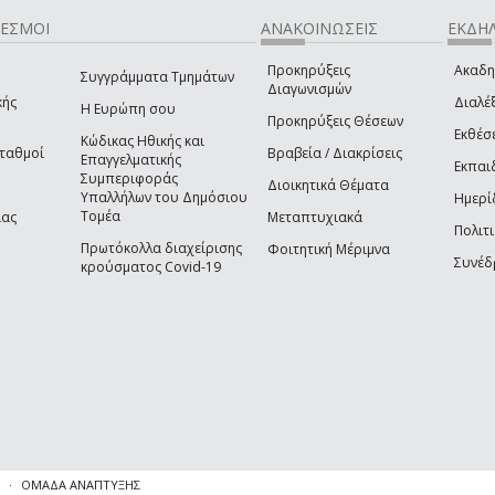
ΔΕΣΜΟΙ
ΑΝΑΚΟΙΝΩΣΕΙΣ
ΕΚΔΗΛ
Προκηρύξεις
Ακαδη
Συγγράμματα Τμημάτων
Διαγωνισμών
κής
Διαλέξ
Η Ευρώπη σου
Προκηρύξεις Θέσεων
Εκθέσ
Κώδικας Ηθικής και
Σταθμοί
Βραβεία / Διακρίσεις
Επαγγελματικής
Εκπαι
Συμπεριφοράς
Διοικητικά Θέματα
Υπαλλήλων του Δημόσιου
Ημερί
Τομέα
ίας
Μεταπτυχιακά
Πολιτι
Πρωτόκολλα διαχείρισης
Φοιτητική Μέριμνα
Συνέδ
κρούσματος Covid-19
ΟΜΑΔΑ ΑΝΑΠΤΥΞΗΣ