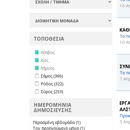
16 Α
ΚΑΘ
Το π
ΤΟΠΟΘΕΣΙΑ
10 Α
Remove Λέσβος filter
Λέσβος
Remove Χίος filter
Χίος
ΣΥΝ
Remove Λήμνος filter
Λήμνος
Το π
Apply Σάμος filter
Apply Σάμος filter
Σάμος (366)
7 Απ
Apply Ρόδος filter
Apply Ρόδος filter
Ρόδος (322)
Apply Σύρος filter
Apply Σύρος filter
Σύρος (253)
ΕΡΓ
ΗΜΕΡΟΜΗΝΙΑ
ΑΛΣ
ΔΗΜΟΣΙΕΥΣΗΣ
Προκ
5 Απ
Περασμένη εβδομάδα (1)
Apply
Τον προηγούμενο μήνα (1)
Περασμένη
Apply Τον