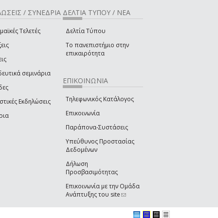
ΩΣΕΙΣ / ΣΥΝΕΔΡΙΑ
ΔΕΛΤΙΑ ΤΥΠΟΥ / ΝΕΑ
μαϊκές Τελετές
Δελτία Τύπου
εις
Το πανεπιστήμιο στην
επικαιρότητα
εις
δευτικά σεμινάρια
ΕΠΙΚΟΙΝΩΝΙΑ
δες
Τηλεφωνικός Κατάλογος
στικές Εκδηλώσεις
Επικοινωνία
ρια
Παράπονα-Συστάσεις
Υπεύθυνος Προστασίας
Δεδομένων
Δήλωση
Προσβασιμότητας
Επικοινωνία με την Ομάδα
Ανάπτυξης του site
(link sends e-mail)