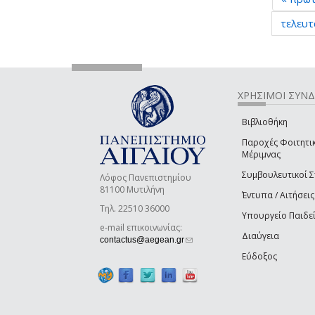
τελευτ
ΧΡΗΣΙΜΟΙ ΣΥΝ
Βιβλιοθήκη
Παροχές Φοιτητι
Μέριμνας
Συμβουλευτικοί 
Λόφος Πανεπιστημίου
81100 Μυτιλήνη
Έντυπα / Αιτήσεις
Τηλ. 22510 36000
Υπουργείο Παιδε
e-mail επικοινωνίας:
Διαύγεια
(link sends e-mail)
contactus@aegean.gr
Εύδοξος