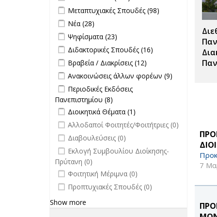
Τύπου filter
Apply Μεταπτυχιακές Σπουδές filter
Apply
Μεταπτυχιακές Σπουδές (98)
Μεταπτυχιακές
Apply Νέα filter
Apply Νέα filter
Νέα (28)
Σπουδές filter
Διε
Apply Ψηφίσματα filter
Apply Ψηφίσματα filter
Ψηφίσματα (23)
Παν
Apply Διδακτορικές Σπουδές filter
Apply
Διδακτορικές Σπουδές (16)
Δια
Διδακτορικές
Apply Βραβεία / Διακρίσεις filter
Apply
Παν
Βραβεία / Διακρίσεις (12)
Σπουδές
Βραβεία /
Apply Ανακοινώσεις άλλων φορέων
Apply
Ανακοινώσεις άλλων φορέων (9)
filter
Διακρίσεις
filter
Ανακοινώσεις
Apply Περιοδικές Εκδόσεις
Περιοδικές Εκδόσεις
filter
άλλων
Πανεπιστημίου filter
Πανεπιστημίου (8)
Apply Περιοδικές
φορέων filter
Apply Διοικητικά Θέματα filter
Εκδόσεις
Apply Διοικητικά
Διοικητικά Θέματα (1)
Πανεπιστημίου filter
Θέματα filter
undefined
Αλλοδαποί Φοιτητές/Φοιτήτριες (0)
ΠΡΟ
undefined
Διαβουλεύσεις (0)
ΔΙΟ
undefined
Εκλογή Συμβουλίου Διοίκησης-
Προκ
Πρύτανη (0)
7 Μα
undefined
Φοιτητική Μέριμνα (0)
undefined
Προπτυχιακές Σπουδές (0)
Show more
ΠΡΟ
ΜΟΝ