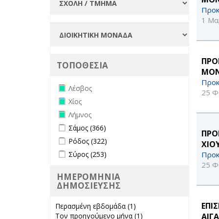
Προκ
1 Μα
ΠΡΟ
ΤΟΠΟΘΕΣΙΑ
ΜΟΝ
Προκ
Remove Λέσβος filter
Λέσβος
25 Φ
Remove Χίος filter
Χίος
Remove Λήμνος filter
Λήμνος
Apply Σάμος filter
Apply Σάμος filter
Σάμος (366)
ΠΡΟ
Apply Ρόδος filter
Apply Ρόδος filter
Ρόδος (322)
ΧΙΟ
Apply Σύρος filter
Apply Σύρος filter
Προκ
Σύρος (253)
25 Φ
ΗΜΕΡΟΜΗΝΙΑ
ΔΗΜΟΣΙΕΥΣΗΣ
ΕΠΙ
Περασμένη εβδομάδα (1)
Apply
ΑΙΓΑ
Τον προηγούμενο μήνα (1)
Περασμένη
Apply Τον