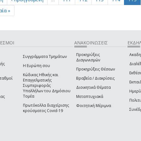
αία »
ΔΕΣΜΟΙ
ΑΝΑΚΟΙΝΩΣΕΙΣ
ΕΚΔΗΛ
Προκηρύξεις
Ακαδη
Συγγράμματα Τμημάτων
Διαγωνισμών
κής
Διαλέξ
Η Ευρώπη σου
Προκηρύξεις Θέσεων
Εκθέσ
Κώδικας Ηθικής και
Σταθμοί
Βραβεία / Διακρίσεις
Επαγγελματικής
Εκπαι
Συμπεριφοράς
Διοικητικά Θέματα
Υπαλλήλων του Δημόσιου
Ημερί
Τομέα
ίας
Μεταπτυχιακά
Πολιτι
Πρωτόκολλα διαχείρισης
Φοιτητική Μέριμνα
Συνέδ
κρούσματος Covid-19