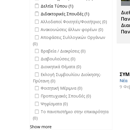
Μεταπτυχιακές
Apply Δελτία Τύπου filter
Apply Δελτία Τύπου
Δελτία Τύπου (1)
Σπουδές filter
filter
Διε
Apply Διδακτορικές Σπουδές filter
Apply
Διδακτορικές Σπουδές (1)
Διδακτορικές
Παν
undefined
Αλλοδαποί Φοιτητές/Φοιτήτριες (0)
Σπουδές
Δια
undefined
Ανακοινώσεις άλλων φορέων (0)
filter
Παν
undefined
Αποφάσεις Συλλογικών Οργάνων
(0)
undefined
Βραβεία / Διακρίσεις (0)
undefined
Διαβουλεύσεις (0)
undefined
Διοικητικά Θέματα (0)
undefined
ΣΥΜ
Εκλογή Συμβουλίου Διοίκησης-
Νέα
Πρύτανη (0)
9 Φε
undefined
Φοιτητική Μέριμνα (0)
undefined
Προπτυχιακές Σπουδές (0)
undefined
Ψηφίσματα (0)
undefined
Το πανεπιστήμιο στην επικαιρότητα
(0)
Show more