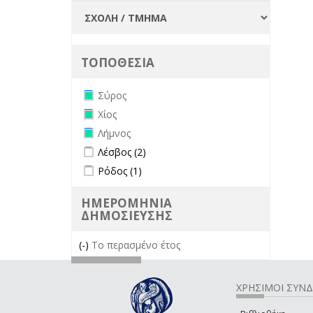
ΤΟΠΟΘΕΣΙΑ
Remove Σύρος filter
Σύρος
Remove Χίος filter
Χίος
Remove Λήμνος filter
Λήμνος
Apply Λέσβος filter
Apply Λέσβος filter
Λέσβος (2)
Apply Ρόδος filter
Apply Ρόδος filter
Ρόδος (1)
ΗΜΕΡΟΜΗΝΙΑ
ΔΗΜΟΣΙΕΥΣΗΣ
(-)
Remove Το περασμένο έτος filter
Το περασμένο έτος
ΧΡΗΣΙΜΟΙ ΣΥΝ