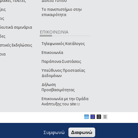
μαϊκές Τελετές
Δελτία Τύπου
εις
Το πανεπιστήμιο στην
επικαιρότητα
εις
δευτικά σεμινάρια
ΕΠΙΚΟΙΝΩΝΙΑ
δες
Τηλεφωνικός Κατάλογος
στικές Εκδηλώσεις
Επικοινωνία
ρια
Παράπονα-Συστάσεις
Υπεύθυνος Προστασίας
Δεδομένων
Δήλωση
Προσβασιμότητας
Επικοινωνία με την Ομάδα
Ανάπτυξης του site
(link sends e-mail)
Συμφωνώ
Διαφωνώ