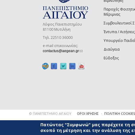
Βιβλιοθήκη
Παροχές Φοιτητι
Μέριμνας
Συμβουλευτικοί 
Λόφος Πανεπιστημίου
81100 Μυτιλήνη
Έντυπα / Αιτήσεις
Τηλ. 22510 36000
Υπουργείο Παιδε
e-mail επικοινωνίας:
Διαύγεια
(link sends e-mail)
contactus@aegean.gr
Εύδοξος
© ΠΑΝΕΠΙΣΤΗΜΙΟ ΑΙΓΑΙΟΥ
ΟΡΟΙ ΧΡΗΣΗΣ
ΠΟΛΙΤΙΚΗ COOKIES
Πατώντας "Συμφωνώ" μας παρέχετε τη συ
σκοπό τη μέτρηση και την ανάλυση της 