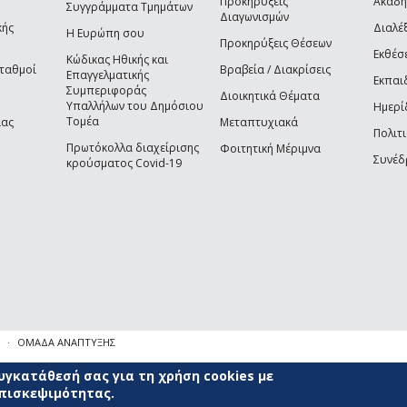
Προκηρύξεις
Ακαδη
Συγγράμματα Τμημάτων
Διαγωνισμών
κής
Διαλέξ
Η Ευρώπη σου
Προκηρύξεις Θέσεων
Εκθέσ
Κώδικας Ηθικής και
Σταθμοί
Βραβεία / Διακρίσεις
Επαγγελματικής
Εκπαι
Συμπεριφοράς
Διοικητικά Θέματα
Υπαλλήλων του Δημόσιου
Ημερί
Τομέα
ίας
Μεταπτυχιακά
Πολιτι
Πρωτόκολλα διαχείρισης
Φοιτητική Μέριμνα
Συνέδ
κρούσματος Covid-19
ΟΜΑΔΑ ΑΝΑΠΤΥΞΗΣ
γκατάθεσή σας για τη χρήση cookies με
επισκεψιμότητας.