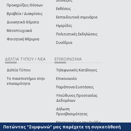
Διαλέξεις
Προκηρύξεις Θέσεων
Εκθέσεις
Βραβεία / Διακρίσεις
Εκπαιδευτικά σεμινάρια
Διοικητικά Θέματα
Ημερίδες
Μεταπτυχιακά
Πολιτιστικές Εκδηλώσεις
Φοιτητική Μέριμνα
Συνέδρια
ΔΕΛΤΙΑ ΤΥΠΟΥ / ΝΕΑ
ΕΠΙΚΟΙΝΩΝΙΑ
Δελτία Τύπου
Τηλεφωνικός Κατάλογος
Το πανεπιστήμιο στην
Επικοινωνία
επικαιρότητα
Παράπονα-Συστάσεις
Υπεύθυνος Προστασίας
Δεδομένων
Δήλωση
Προσβασιμότητας
Επικοινωνία με την Ομάδα
Πατώντας "Συμφωνώ" μας παρέχετε τη συγκατάθεσή
Ανάπτυξης του site
(link sends e-mail)