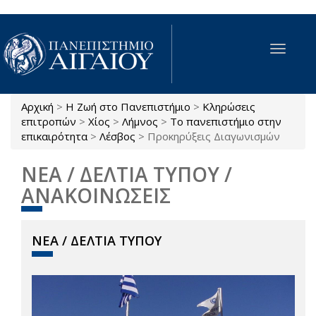
Παράκαμψη προς το κυρίως περιεχόμενο
Toggle
navigat
Αρχική
>
Η Ζωή στο Πανεπιστήμιο
>
Κληρώσεις
Είστε εδώ
επιτροπών
>
Χίος
>
Λήμνος
>
Το πανεπιστήμιο στην
επικαιρότητα
>
Λέσβος
>
Προκηρύξεις Διαγωνισμών
ΝΕΑ / ΔΕΛΤΙΑ ΤΥΠΟΥ /
ΑΝΑΚΟΙΝΩΣΕΙΣ
ΝΕΑ / ΔΕΛΤΙΑ ΤΥΠΟΥ