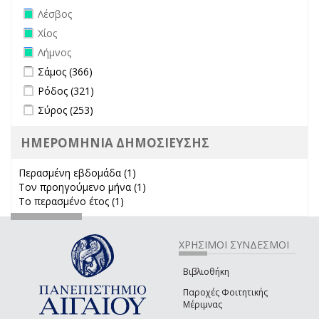
Remove Λέσβος filter
Λέσβος
Remove Χίος filter
Χίος
Remove Λήμνος filter
Λήμνος
Apply Σάμος filter
Apply Σάμος filter
Σάμος (366)
Apply Ρόδος filter
Apply Ρόδος filter
Ρόδος (321)
Apply Σύρος filter
Apply Σύρος filter
Σύρος (253)
ΗΜΕΡΟΜΗΝΙΑ ΔΗΜΟΣΙΕΥΣΗΣ
Περασμένη εβδομάδα (1)
Apply Περασμένη εβδομάδα filter
Τον προηγούμενο μήνα (1)
Apply Τον προηγούμενο μήνα
Το περασμένο έτος (1)
Apply Το περασμένο έτος filter
filter
ΧΡΗΣΙΜΟΙ ΣΥΝΔΕΣΜΟΙ
Βιβλιοθήκη
Παροχές Φοιτητικής
Μέριμνας