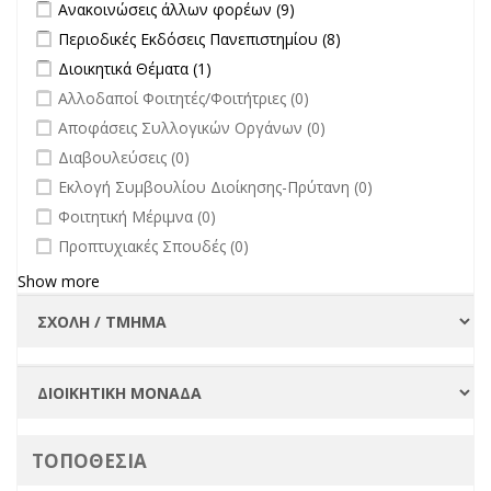
Apply Ανακοινώσεις άλλων φορέων filter
Apply Ανακοινώσεις
Ανακοινώσεις άλλων φορέων (9)
άλλων φορέων filter
Apply Περιοδικές Εκδόσεις Πανεπιστημίου filter
Apply Περιοδικές
Περιοδικές Εκδόσεις Πανεπιστημίου (8)
Εκδόσεις
Apply Διοικητικά Θέματα filter
Apply Διοικητικά Θέματα filter
Διοικητικά Θέματα (1)
Πανεπιστημίου
undefined
Αλλοδαποί Φοιτητές/Φοιτήτριες (0)
filter
undefined
Αποφάσεις Συλλογικών Οργάνων (0)
undefined
Διαβουλεύσεις (0)
undefined
Εκλογή Συμβουλίου Διοίκησης-Πρύτανη (0)
undefined
Φοιτητική Μέριμνα (0)
undefined
Προπτυχιακές Σπουδές (0)
Show more
ΤΟΠΟΘΕΣΙΑ