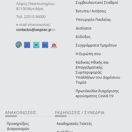
Συμβουλευτικοί Σταθμοί
Λόφος Πανεπιστημίου
81100 Μυτιλήνη
Έντυπα / Αιτήσεις
Τηλ. 22510 36000
Υπουργείο Παιδείας
e-mail επικοινωνίας:
Διαύγεια
(link sends e-mail)
contactus@aegean.gr
Εύδοξος
Συγγράμματα Τμημάτων
Η Ευρώπη σου
Κώδικας Ηθικής και
Επαγγελματικής
Συμπεριφοράς
Υπαλλήλων του Δημόσιου
Τομέα
Πρωτόκολλα διαχείρισης
κρούσματος Covid-19
ΑΝΑΚΟΙΝΩΣΕΙΣ
ΕΚΔΗΛΩΣΕΙΣ / ΣΥΝΕΔΡΙΑ
Προκηρύξεις
Ακαδημαϊκές Τελετές
Διαγωνισμών