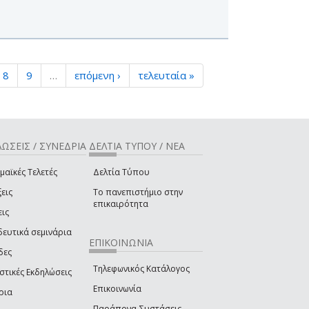
8
9
…
επόμενη ›
τελευταία »
ΩΣΕΙΣ / ΣΥΝΕΔΡΙΑ
ΔΕΛΤΙΑ ΤΥΠΟΥ / ΝΕΑ
μαϊκές Τελετές
Δελτία Τύπου
εις
Το πανεπιστήμιο στην
επικαιρότητα
εις
δευτικά σεμινάρια
ΕΠΙΚΟΙΝΩΝΙΑ
δες
Τηλεφωνικός Κατάλογος
στικές Εκδηλώσεις
Επικοινωνία
ρια
Παράπονα-Συστάσεις