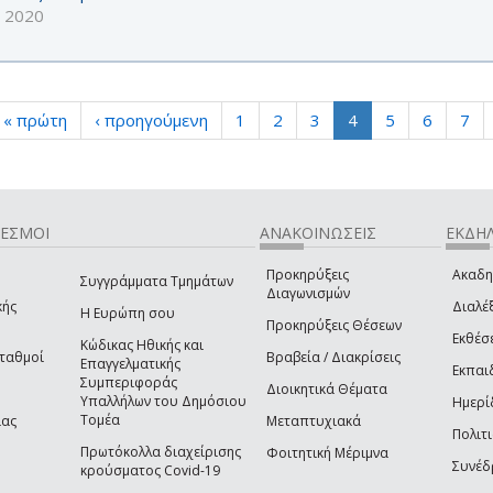
ν 2020
« πρώτη
‹ προηγούμενη
1
2
3
4
5
6
7
ΔΕΣΜΟΙ
ΑΝΑΚΟΙΝΩΣΕΙΣ
ΕΚΔΗΛ
Προκηρύξεις
Ακαδη
Συγγράμματα Τμημάτων
Διαγωνισμών
κής
Διαλέξ
Η Ευρώπη σου
Προκηρύξεις Θέσεων
Εκθέσ
Κώδικας Ηθικής και
Σταθμοί
Βραβεία / Διακρίσεις
Επαγγελματικής
Εκπαι
Συμπεριφοράς
Διοικητικά Θέματα
Υπαλλήλων του Δημόσιου
Ημερί
Τομέα
ίας
Μεταπτυχιακά
Πολιτι
Πρωτόκολλα διαχείρισης
Φοιτητική Μέριμνα
Συνέδ
κρούσματος Covid-19