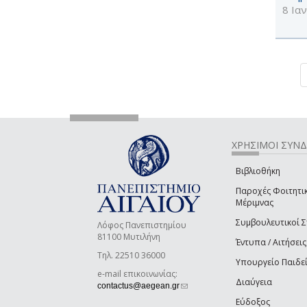
8 Ια
ΧΡΗΣΙΜΟΙ ΣΥΝ
Βιβλιοθήκη
Παροχές Φοιτητι
Μέριμνας
Συμβουλευτικοί 
Λόφος Πανεπιστημίου
81100 Μυτιλήνη
Έντυπα / Αιτήσεις
Τηλ. 22510 36000
Υπουργείο Παιδε
e-mail επικοινωνίας:
Διαύγεια
(link sends e-mail)
contactus@aegean.gr
Εύδοξος