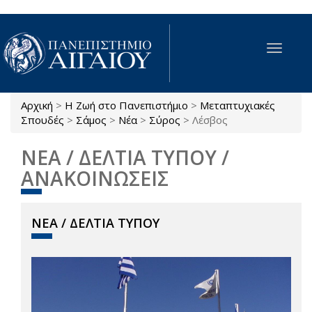
Παράκαμψη προς το κυρίως περιεχόμενο
Toggle
navigat
Αρχική
>
Η Ζωή στο Πανεπιστήμιο
>
Μεταπτυχιακές
Είστε εδώ
Σπουδές
>
Σάμος
>
Νέα
>
Σύρος
>
Λέσβος
ΝΕΑ / ΔΕΛΤΙΑ ΤΥΠΟΥ /
ΑΝΑΚΟΙΝΩΣΕΙΣ
ΝΕΑ / ΔΕΛΤΙΑ ΤΥΠΟΥ