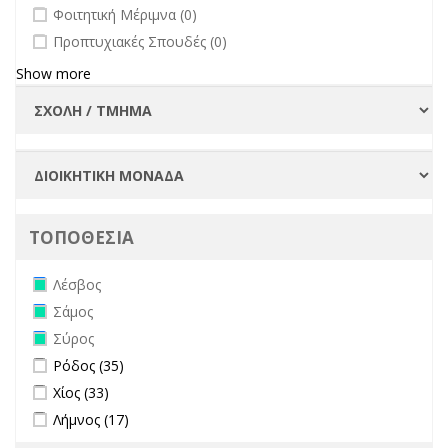
undefined
Φοιτητική Μέριμνα (0)
undefined
Προπτυχιακές Σπουδές (0)
Show more
ΤΟΠΟΘΕΣΙΑ
Remove Λέσβος filter
Λέσβος
Remove Σάμος filter
Σάμος
Remove Σύρος filter
Σύρος
Apply Ρόδος filter
Apply Ρόδος filter
Ρόδος (35)
Apply Χίος filter
Apply Χίος filter
Χίος (33)
Apply Λήμνος filter
Apply Λήμνος filter
Λήμνος (17)