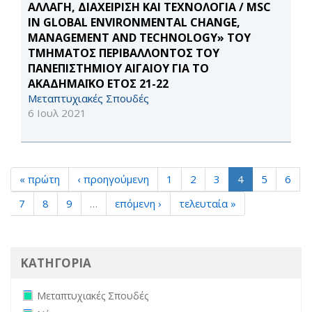
ΑΛΛΑΓΗ, ΔΙΑΧΕΙΡΙΣΗ ΚΑΙ ΤΕΧΝΟΛΟΓΙΑ / MSC
IN GLOBAL ENVIRONMENTAL CHANGE,
MANAGEMENT AND TECHNOLOGY» ΤΟΥ
ΤΜΗΜΑΤΟΣ ΠΕΡΙΒΑΛΛΟΝΤΟΣ ΤΟΥ
ΠΑΝΕΠΙΣΤΗΜΙΟΥ ΑΙΓΑΙΟΥ ΓΙΑ ΤΟ
ΑΚΑΔΗΜΑΪΚΟ ΕΤΟΣ 21-22
Μεταπτυχιακές Σπουδές
6 Ιουλ 2021
« πρώτη
‹ προηγούμενη
1
2
3
4
5
6
7
8
9
…
επόμενη ›
τελευταία »
ΚΑΤΗΓΟΡΙΑ
Remove Μεταπτυχιακές Σπουδές filter
Μεταπτυχιακές Σπουδές
Remove Νέα filter