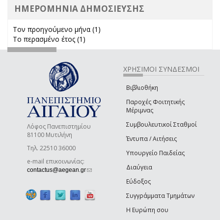
ΗΜΕΡΟΜΗΝΙΑ ΔΗΜΟΣΙΕΥΣΗΣ
Τον προηγούμενο μήνα (1)
Apply Τον προηγούμενο μήνα
Το περασμένο έτος (1)
Apply Το περασμένο έτος filter
filter
ΧΡΗΣΙΜΟΙ ΣΥΝΔΕΣΜΟΙ
Βιβλιοθήκη
Παροχές Φοιτητικής
Μέριμνας
Συμβουλευτικοί Σταθμοί
Λόφος Πανεπιστημίου
81100 Μυτιλήνη
Έντυπα / Αιτήσεις
Τηλ. 22510 36000
Υπουργείο Παιδείας
e-mail επικοινωνίας:
Διαύγεια
(link sends e-mail)
contactus@aegean.gr
Εύδοξος
Συγγράμματα Τμημάτων
Η Ευρώπη σου