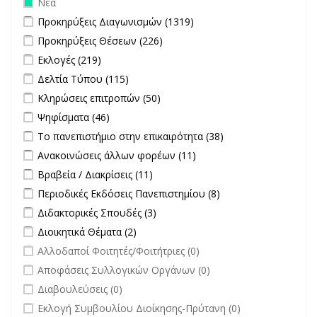
Νέα
Apply Προκηρύξεις Διαγωνισμών filter
Apply Προκηρύξεις
Προκηρύξεις Διαγωνισμών (1319)
Διαγωνισμών filter
Apply Προκηρύξεις Θέσεων filter
Apply Προκηρύξεις Θέσεων
Προκηρύξεις Θέσεων (226)
filter
Apply Εκλογές filter
Apply Εκλογές filter
Εκλογές (219)
Apply Δελτία Τύπου filter
Apply Δελτία Τύπου filter
Δελτία Τύπου (115)
Apply Κληρώσεις επιτροπών filter
Apply Κληρώσεις επιτροπών
Κληρώσεις επιτροπών (50)
filter
Apply Ψηφίσματα filter
Apply Ψηφίσματα filter
Ψηφίσματα (46)
Apply Το πανεπιστήμιο στην επικαιρότητα filter
Apply Το
Το πανεπιστήμιο στην επικαιρότητα (38)
πανεπιστήμιο
Apply Ανακοινώσεις άλλων φορέων filter
Apply Ανακοινώσεις
Ανακοινώσεις άλλων φορέων (11)
στην
άλλων φορέων filter
Apply Βραβεία / Διακρίσεις filter
Apply Βραβεία / Διακρίσεις filter
Βραβεία / Διακρίσεις (11)
επικαιρότητα filter
Apply Περιοδικές Εκδόσεις Πανεπιστημίου filter
Apply Περιοδικές
Περιοδικές Εκδόσεις Πανεπιστημίου (8)
Εκδόσεις
Apply Διδακτορικές Σπουδές filter
Apply Διδακτορικές Σπουδές
Διδακτορικές Σπουδές (3)
Πανεπιστημίου
filter
Apply Διοικητικά Θέματα filter
Apply Διοικητικά Θέματα filter
Διοικητικά Θέματα (2)
filter
undefined
Αλλοδαποί Φοιτητές/Φοιτήτριες (0)
undefined
Αποφάσεις Συλλογικών Οργάνων (0)
undefined
Διαβουλεύσεις (0)
undefined
Εκλογή Συμβουλίου Διοίκησης-Πρύτανη (0)